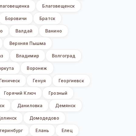
лаговещенка
Благовещенск
Боровичи
Братск
о
Валдай
Ванино
Верхняя Пышма
аз
Владимир
Волгоград
оркута
Воронеж
Геническ
Генуя
Георгиевск
Горячий Ключ
Грозный
ск
Даниловка
Демянск
олинск
Домодедово
теринбург
Елань
Елец