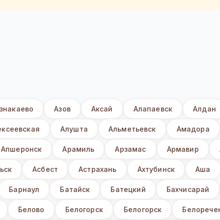
знакаево
Азов
Аксай
Алапаевск
Алдан
ексеевская
Алушта
Альметьевск
Амадора
Апшеронск
Арамиль
Арзамас
Армавир
ьск
Асбест
Астрахань
Ахтубинск
Аша
Барнаул
Батайск
Батецкий
Бахчисарай
Белово
Белогорск
Белогорск
Белорече