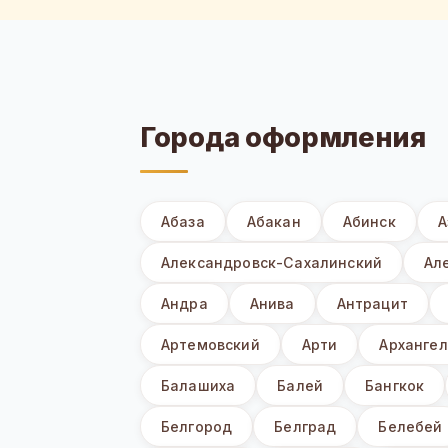
Города оформления
Абаза
Абакан
Абинск
А
Александровск-Сахалинский
Ал
Андра
Анива
Антрацит
Артемовский
Арти
Архангел
Балашиха
Балей
Бангкок
Белгород
Белград
Белебей