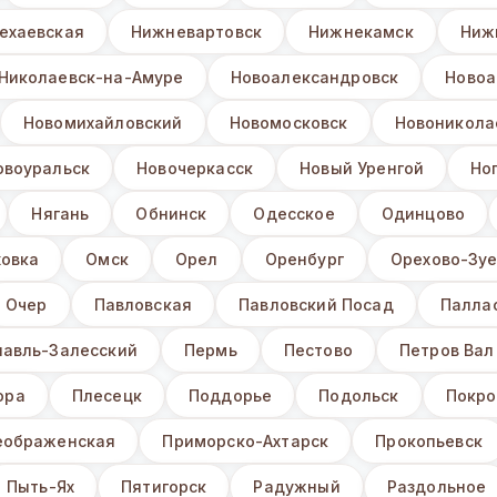
ехаевская
Нижневартовск
Нижнекамск
Ниж
Николаевск-на-Амуре
Новоалександровск
Новоа
Новомихайловский
Новомосковск
Новоникола
овоуральск
Новочеркасск
Новый Уренгой
Но
Нягань
Обнинск
Одесское
Одинцово
ховка
Омск
Орел
Оренбург
Орехово-Зу
Очер
Павловская
Павловский Посад
Палла
лавль-Залесский
Пермь
Пестово
Петров Вал
ора
Плесецк
Поддорье
Подольск
Покро
еображенская
Приморско-Ахтарск
Прокопьевск
Пыть-Ях
Пятигорск
Радужный
Раздольное