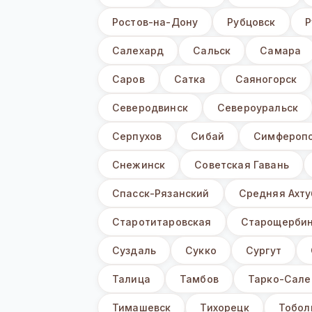
Ростов-на-Дону
Рубцовск
Р
Салехард
Сальск
Самара
Саров
Сатка
Саяногорск
Северодвинск
Североуральск
Серпухов
Сибай
Симфероп
Снежинск
Советская Гавань
Спасск-Рязанский
Средняя Ахту
Старотитаровская
Старощербин
Суздаль
Сукко
Сургут
Талица
Тамбов
Тарко-Сале
Тимашевск
Тихорецк
Тобол