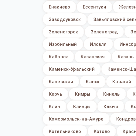
Енакиево
Ессентуки
Железн
Заводоуковск
Завьяловский сел
Зеленогорск
Зеленоград
З
Изобильный
Иловля
Иннсбр
Кабанск
Казанская
Казань
Каменск-Уральский
Каменск-Ша
Каневская
Канск
Карагай
Керчь
Кимры
Кинель
К
Клин
Клинцы
Ключи
К
Комсомольск-на-Амуре
Кондров
Котельниково
Котово
Крас