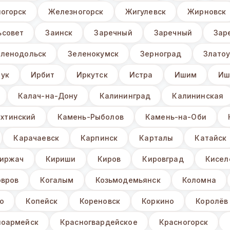
огорск
Железногорск
Жигулевск
Жирновск
ьсовет
Заинск
Заречный
Заречный
Зар
еленодольск
Зеленокумск
Зерноград
Златоу
ук
Ирбит
Иркутск
Истра
Ишим
Иш
Калач-на-Дону
Калининград
Калининская
хтинский
Камень-Рыболов
Камень-на-Оби
Карачаевск
Карпинск
Карталы
Катайск
иржач
Кириши
Киров
Кировград
Кисел
овров
Когалым
Козьмодемьянск
Коломна
о
Копейск
Кореновск
Коркино
Королёв
ноармейск
Красногвардейское
Красногорск