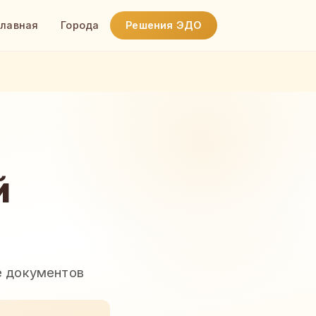
Главная
Города
Решения ЭДО
й
е документов