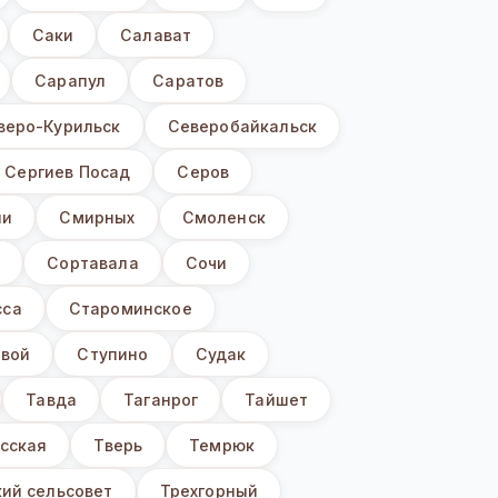
Саки
Салават
Сарапул
Саратов
веро-Курильск
Северобайкальск
Сергиев Посад
Серов
ни
Смирных
Смоленск
ы
Сортавала
Сочи
сса
Староминское
вой
Ступино
Судак
Тавда
Таганрог
Тайшет
сская
Тверь
Темрюк
ий сельсовет
Трехгорный