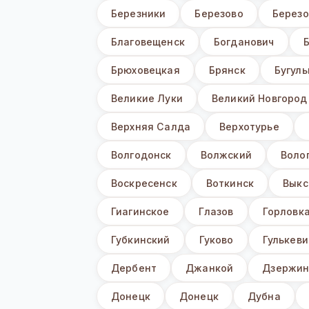
Березники
Березово
Березо
Благовещенск
Богданович
Брюховецкая
Брянск
Бугул
Великие Луки
Великий Новгород
Верхняя Салда
Верхотурье
Волгодонск
Волжский
Воло
Воскресенск
Воткинск
Выкс
Гиагинское
Глазов
Горловк
Губкинский
Гуково
Гулькеви
Дербент
Джанкой
Дзержин
Донецк
Донецк
Дубна