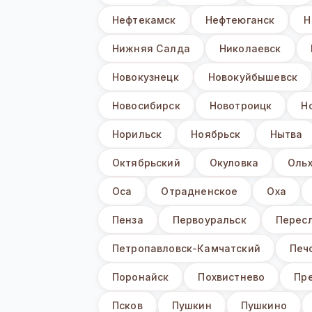
Нефтекамск
Нефтеюганск
Н
Нижняя Салда
Николаевск
Новокузнецк
Новокуйбышевск
Новосибирск
Новотроицк
Н
Норильск
Ноябрьск
Нытва
Октябрьский
Окуловка
Оль
Оса
Отрадненское
Оха
Пенза
Первоуральск
Перес
Петропавловск-Камчатский
Печ
Поронайск
Похвистнево
Пр
Псков
Пушкин
Пушкино