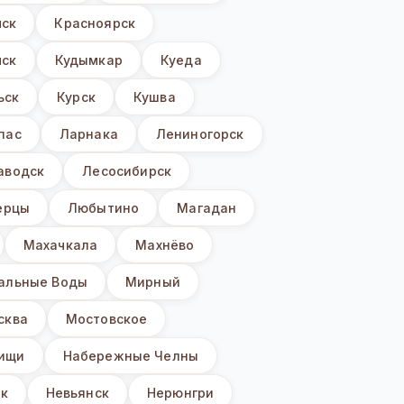
мск
Красноярск
ск
Кудымкар
Куеда
ьск
Курск
Кушва
пас
Ларнака
Лениногорск
аводск
Лесосибирск
ерцы
Любытино
Магадан
Махачкала
Махнёво
альные Воды
Мирный
сква
Мостовское
ищи
Набережные Челны
к
Невьянск
Нерюнгри