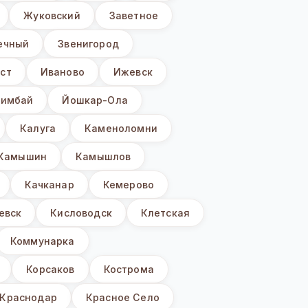
Жуковский
Заветное
ечный
Звенигород
ст
Иваново
Ижевск
имбай
Йошкар-Ола
Калуга
Каменоломни
Камышин
Камышлов
Качканар
Кемерово
евск
Кисловодск
Клетская
Коммунарка
Корсаков
Кострома
Краснодар
Красное Село