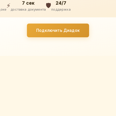
7 сек
24/7
⚡
🛡️
доке
доставка документа
поддержка
Подключить Диадок