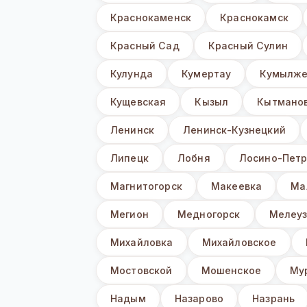
Краснокаменск
Краснокамск
Красный Сад
Красный Сулин
Кулунда
Кумертау
Кумылже
Кущевская
Кызыл
Кытмано
Ленинск
Ленинск-Кузнецкий
Липецк
Лобня
Лосино-Петр
Магнитогорск
Макеевка
Ма
Мегион
Медногорск
Мелеу
Михайловка
Михайловское
Мостовской
Мошенское
Му
Надым
Назарово
Назрань