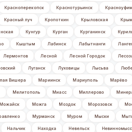
Красноперекопск
Краснотурьинск
Красноуфи
Красный луч
Кропоткин
Крыловская
Крым
нская
Кунгур
Курган
Курганинск
Курил
во
Кыштым
Лабинск
Лабытнанги
Ланге
Лермонтов
Лесной
Лесной Городок
Лесоз
овский
Луганск
Луховицы
Лысьва
Люб
лая Вишера
Мариинск
Мариуполь
Марёво
з
Мелитополь
Миасс
Миллерово
Минер
Можайск
Можга
Моздок
Морозовск
Мо
равленко
Мурманск
Муром
Мыски
Мыт
Нальчик
Находка
Невельск
Невинномысс