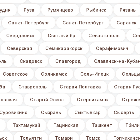
удня
Руза
Румянцево
Рыбинск
Рязань
Санкт-Петербург
Санкт-Петербург
Саранск
Свердловск
Светлый Яр
Севастополь
Се
Северская
Семикаракорск
Серафимович
оль
Скадовск
Славгород
Славянск-на-Куба
Советское
Соликамск
Соль-Илецк
Сольц
ба
Ставрополь
Старая Полтавка
Старая Ру
овская
Старый Оскол
Стерлитамак
Стреже
Суровикино
Сызрань
Сыктывкар
Сысерть
Тахтамукай
Тацинская
Ташкент
Тбили
ьск
Тольятти
Томари
Томск
Топчихинск