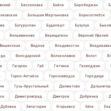
вский
Бессоновка
Бийск
Биробиджан
Б
Боковское
Большая Мартыновка
Борисоглебск
ьма
Бугуруслан
Будапешт
Бузулук
Быков
Вельяминово
Верещагино
Верхний Уфалей
Вешенская
Видное
Владивосток
Владикавк
гда
Володарский
Волоколамск
Волот
В
а
Гагарин
Гай
Гатчина
Геленджик
а
Горно-Алтайск
Горнозаводск
Городище
чи
Гусь-Хрустальный
Далматово
Дальнегор
ск
Димитровград
Дмитров
Добрянка
Д
Дубовка
Евпатория
Егорьевск
Ейск
Ека