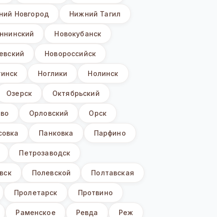
ний Новгород
Нижний Тагил
ннинский
Новокубанск
евский
Новороссийск
гинск
Ноглики
Нолинск
Озерск
Октябрьский
ево
Орловский
Орск
совка
Панковка
Парфино
Петрозаводск
вск
Полевской
Полтавская
Пролетарск
Протвино
Раменское
Ревда
Реж