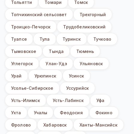
Тольятти
Томари
Томск
Топчихинский сельсовет
Трехгорный
Троицко-Печорск
Трудобеликовский
Туапсе
Тула
Туринск
Тучково
Тымовское
Тында
Тюмень
Углегорск
Улан-Удэ
Ульяновск
Урай
Урюпинск
Усинск
Усолье-Сибирское
Уссурийск
Усть-Илимск
Усть-Лабинск
Уфа
Ухта
Учалы
Феодосия
Фокино
Фролово
Хабаровск
Ханты-Мансийск