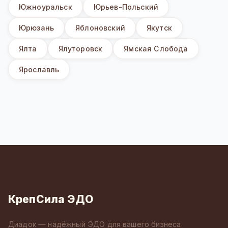
Южноуральск
Юрьев-Польский
Юрюзань
Яблоновский
Якутск
Ялта
Ялуторовск
Ямская Слобода
Ярославль
КрепСила ЭДО
Диадок — надёжный ЭДО для вашего бизнеса