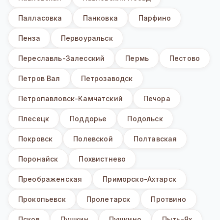
Палласовка
Панковка
Парфино
Пенза
Первоуральск
Переславль-Залесский
Пермь
Пестово
Петров Вал
Петрозаводск
Петропавловск-Камчатский
Печора
Плесецк
Поддорье
Подольск
Покровск
Полевской
Полтавская
Поронайск
Похвистнево
Преображенская
Приморско-Ахтарск
Прокопьевск
Пролетарск
Протвино
Псков
Пушкин
Пушкино
Пыть-Ях