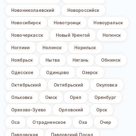
Новониколаевский
Новороссийск
Новосибирск
Новотроицк
Новоуральск
Новочеркасск
Новый Уренгой
Ногинск
Ноглики
Нолинск
Норильск
Ноябрьск
Нытва
Нягань
Обнинск
Одесское
Одинцово
Озерск
Октябрьский
Октябрьский
Окуловка
Ольховка
Омск
Орел
Оренбург
Орехово-Зуево
Орловский
Орск
Оса
Отрадненское
Оха
Очер
Павловская
Павловский Посад