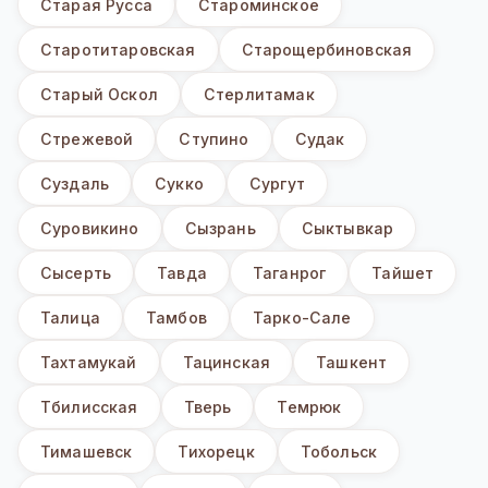
Старая Русса
Староминское
Старотитаровская
Старощербиновская
Старый Оскол
Стерлитамак
Стрежевой
Ступино
Судак
Суздаль
Сукко
Сургут
Суровикино
Сызрань
Сыктывкар
Сысерть
Тавда
Таганрог
Тайшет
Талица
Тамбов
Тарко-Сале
Тахтамукай
Тацинская
Ташкент
Тбилисская
Тверь
Темрюк
Тимашевск
Тихорецк
Тобольск