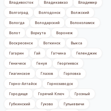
Владивосток
Владикавказ
Владимир
Волгоград
Волгодонск
Волжский
Вологда
Володарский
Волоколамск
Волот
Воркута
Воронеж
Воскресенск
Воткинск
Выкса
Гагарин
Гай
Гатчина
Геленджик
Геническ
Генуя
Георгиевск
Гиагинское
Глазов
Горловка
Горно-Алтайск
Горнозаводск
Городище
Горячий Ключ
Грозный
Губкинский
Гуково
Гулькевичи