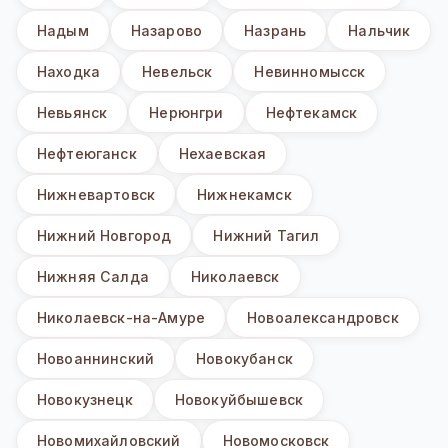
Надым
Назарово
Назрань
Нальчик
Находка
Невельск
Невинномысск
Невьянск
Нерюнгри
Нефтекамск
Нефтеюганск
Нехаевская
Нижневартовск
Нижнекамск
Нижний Новгород
Нижний Тагил
Нижняя Салда
Николаевск
Николаевск-на-Амуре
Новоалександровск
Новоаннинский
Новокубанск
Новокузнецк
Новокуйбышевск
Новомихайловский
Новомосковск