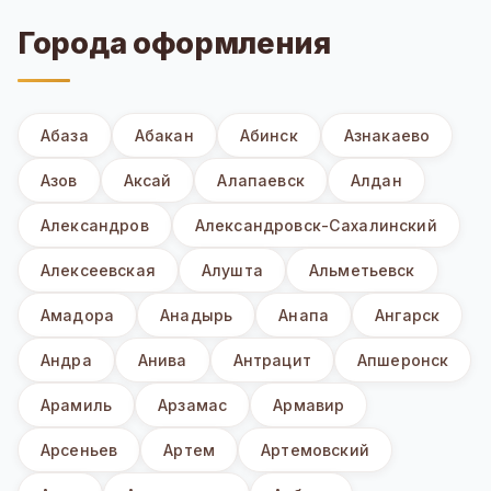
Города оформления
Абаза
Абакан
Абинск
Азнакаево
Азов
Аксай
Алапаевск
Алдан
Александров
Александровск-Сахалинский
Алексеевская
Алушта
Альметьевск
Амадора
Анадырь
Анапа
Ангарск
Андра
Анива
Антрацит
Апшеронск
Арамиль
Арзамас
Армавир
Арсеньев
Артем
Артемовский