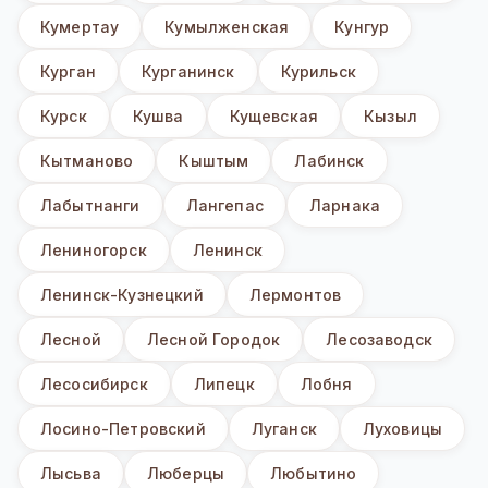
Кумертау
Кумылженская
Кунгур
Курган
Курганинск
Курильск
Курск
Кушва
Кущевская
Кызыл
Кытманово
Кыштым
Лабинск
Лабытнанги
Лангепас
Ларнака
Лениногорск
Ленинск
Ленинск-Кузнецкий
Лермонтов
Лесной
Лесной Городок
Лесозаводск
Лесосибирск
Липецк
Лобня
Лосино-Петровский
Луганск
Луховицы
Лысьва
Люберцы
Любытино