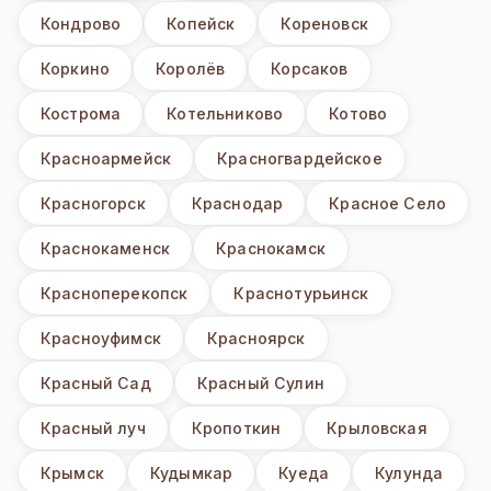
Кондрово
Копейск
Кореновск
Коркино
Королёв
Корсаков
Кострома
Котельниково
Котово
Красноармейск
Красногвардейское
Красногорск
Краснодар
Красное Село
Краснокаменск
Краснокамск
Красноперекопск
Краснотурьинск
Красноуфимск
Красноярск
Красный Сад
Красный Сулин
Красный луч
Кропоткин
Крыловская
Крымск
Кудымкар
Куеда
Кулунда