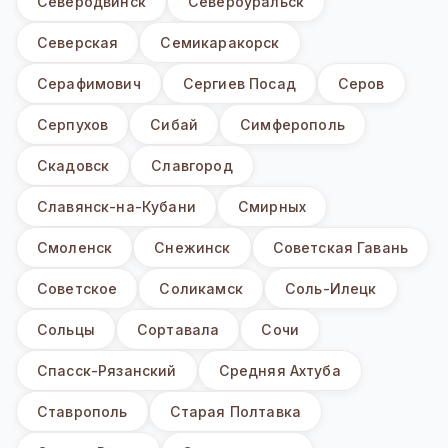
Северодвинск
Североуральск
Северская
Семикаракорск
Серафимович
Сергиев Посад
Серов
Серпухов
Сибай
Симферополь
Скадовск
Славгород
Славянск-на-Кубани
Смирных
Смоленск
Снежинск
Советская Гавань
Советское
Соликамск
Соль-Илецк
Сольцы
Сортавала
Сочи
Спасск-Рязанский
Средняя Ахтуба
Ставрополь
Старая Полтавка