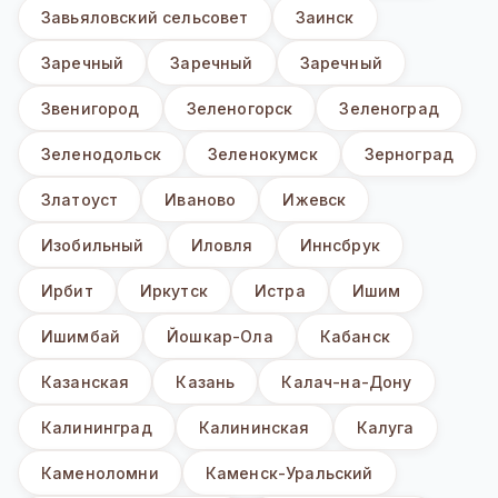
Завьяловский сельсовет
Заинск
Заречный
Заречный
Заречный
Звенигород
Зеленогорск
Зеленоград
Зеленодольск
Зеленокумск
Зерноград
Златоуст
Иваново
Ижевск
Изобильный
Иловля
Иннсбрук
Ирбит
Иркутск
Истра
Ишим
Ишимбай
Йошкар-Ола
Кабанск
Казанская
Казань
Калач-на-Дону
Калининград
Калининская
Калуга
Каменоломни
Каменск-Уральский