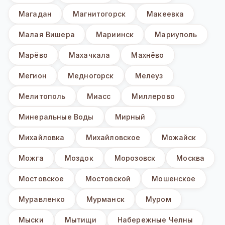
Магадан
Магнитогорск
Макеевка
Малая Вишера
Мариинск
Мариуполь
Марёво
Махачкала
Махнёво
Мегион
Медногорск
Мелеуз
Мелитополь
Миасс
Миллерово
Минеральные Воды
Мирный
Михайловка
Михайловское
Можайск
Можга
Моздок
Морозовск
Москва
Мостовское
Мостовской
Мошенское
Муравленко
Мурманск
Муром
Мыски
Мытищи
Набережные Челны