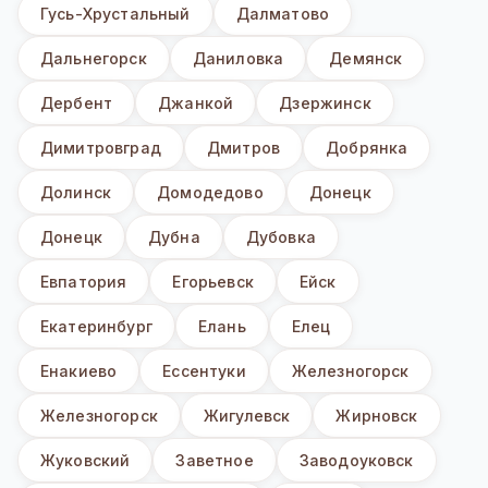
Гусь-Хрустальный
Далматово
Дальнегорск
Даниловка
Демянск
Дербент
Джанкой
Дзержинск
Димитровград
Дмитров
Добрянка
Долинск
Домодедово
Донецк
Донецк
Дубна
Дубовка
Евпатория
Егорьевск
Ейск
Екатеринбург
Елань
Елец
Енакиево
Ессентуки
Железногорск
Железногорск
Жигулевск
Жирновск
Жуковский
Заветное
Заводоуковск