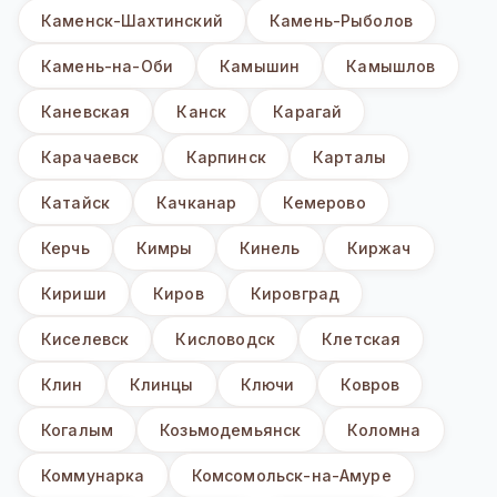
Каменск-Шахтинский
Камень-Рыболов
Камень-на-Оби
Камышин
Камышлов
Каневская
Канск
Карагай
Карачаевск
Карпинск
Карталы
Катайск
Качканар
Кемерово
Керчь
Кимры
Кинель
Киржач
Кириши
Киров
Кировград
Киселевск
Кисловодск
Клетская
Клин
Клинцы
Ключи
Ковров
Когалым
Козьмодемьянск
Коломна
Коммунарка
Комсомольск-на-Амуре