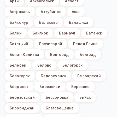
Арти
Архангельск
Асбест
Астрахань
Ахтубинск
Аша
Байконур
Балаково
Балашиха
Балей
Бангкок
Барнаул
Батайск
Батецкий
Бахчисарай
Белая Глина
Белая Калитва
Белгород
Белград
Белебей
Белово
Белогорск
Белогорск
Белореченск
Белоярский
Бердянск
Березники
Березово
Березовский
Бессоновка
Бийск
Биробиджан
Благовещенка