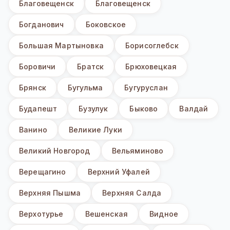
Благовещенск
Благовещенск
Богданович
Боковское
Большая Мартыновка
Борисоглебск
Боровичи
Братск
Брюховецкая
Брянск
Бугульма
Бугуруслан
Будапешт
Бузулук
Быково
Валдай
Ванино
Великие Луки
Великий Новгород
Вельяминово
Верещагино
Верхний Уфалей
Верхняя Пышма
Верхняя Салда
Верхотурье
Вешенская
Видное