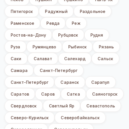
Пятигорск
Радужный
Раздольное
Раменское
Ревда
Реж
Ростов-на-Дону
Рубцовск
Рудня
Руза
Румянцево
Рыбинск
Рязань
Саки
Салават
Салехард
Сальск
Самара
Санкт-Петербург
Санкт-Петербург
Саранск
Сарапул
Саратов
Саров
Сатка
Саяногорск
Свердловск
Светлый Яр
Севастополь
Северо-Курильск
Северобайкальск