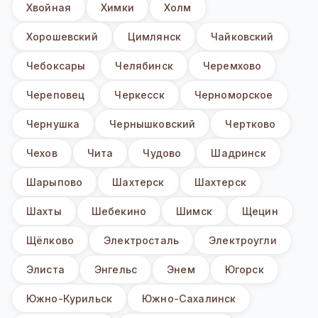
Хвойная
Химки
Холм
Хорошевский
Цимлянск
Чайковский
Чебоксары
Челябинск
Черемхово
Череповец
Черкесск
Черноморское
Чернушка
Чернышковский
Чертково
Чехов
Чита
Чудово
Шадринск
Шарыпово
Шахтерск
Шахтерск
Шахты
Шебекино
Шимск
Щецин
Щёлково
Электросталь
Электроугли
Элиста
Энгельс
Энем
Югорск
Южно-Курильск
Южно-Сахалинск