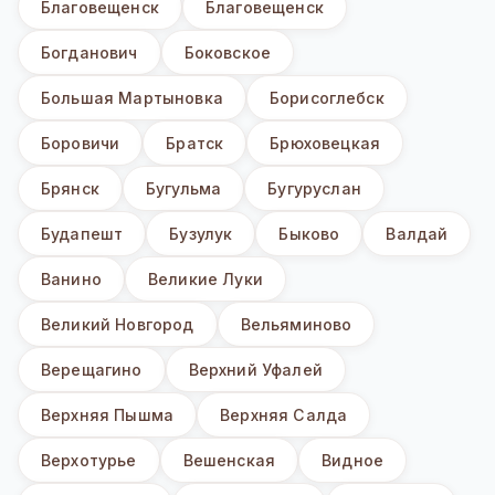
Благовещенск
Благовещенск
Богданович
Боковское
Большая Мартыновка
Борисоглебск
Боровичи
Братск
Брюховецкая
Брянск
Бугульма
Бугуруслан
Будапешт
Бузулук
Быково
Валдай
Ванино
Великие Луки
Великий Новгород
Вельяминово
Верещагино
Верхний Уфалей
Верхняя Пышма
Верхняя Салда
Верхотурье
Вешенская
Видное