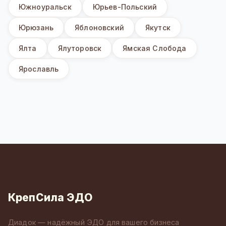
Южноуральск
Юрьев-Польский
Юрюзань
Яблоновский
Якутск
Ялта
Ялуторовск
Ямская Слобода
Ярославль
КрепСила ЭДО
Диадок — надёжный ЭДО для вашего бизнеса