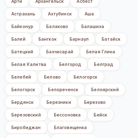
Арти
Архангельск
Асбест
Астрахань
Ахтубинск
Аша
Байконур
Балаково
Балашиха
Балей
Бангкок
Барнаул
Батайск
Батецкий
Бахчисарай
Белая Глина
Белая Калитва
Белгород
Белград
Белебей
Белово
Белогорск
Белогорск
Белореченск
Белоярский
Бердянск
Березники
Березово
Березовский
Бессоновка
Бийск
Биробиджан
Благовещенка