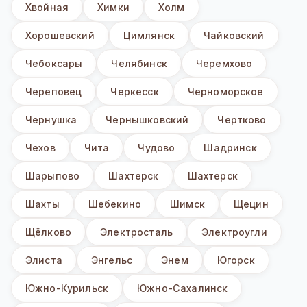
Хвойная
Химки
Холм
Хорошевский
Цимлянск
Чайковский
Чебоксары
Челябинск
Черемхово
Череповец
Черкесск
Черноморское
Чернушка
Чернышковский
Чертково
Чехов
Чита
Чудово
Шадринск
Шарыпово
Шахтерск
Шахтерск
Шахты
Шебекино
Шимск
Щецин
Щёлково
Электросталь
Электроугли
Элиста
Энгельс
Энем
Югорск
Южно-Курильск
Южно-Сахалинск