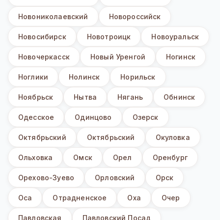
Новониколаевский
Новороссийск
Новосибирск
Новотроицк
Новоуральск
Новочеркасск
Новый Уренгой
Ногинск
Ноглики
Нолинск
Норильск
Ноябрьск
Нытва
Нягань
Обнинск
Одесское
Одинцово
Озерск
Октябрьский
Октябрьский
Окуловка
Ольховка
Омск
Орел
Оренбург
Орехово-Зуево
Орловский
Орск
Оса
Отрадненское
Оха
Очер
Павловская
Павловский Посад