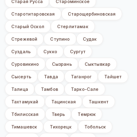
Старая Русса
Староминское
Старотитаровская
Старощербиновская
Старый Оскол
Стерлитамак
Стрежевой
Ступино
Судак
Суздаль
Сукко
Сургут
Суровикино
Сызрань
Сыктывкар
Сысерть
Тавда
Таганрог
Тайшет
Талица
Тамбов
Тарко-Сале
Тахтамукай
Тацинская
Ташкент
Тбилисская
Тверь
Темрюк
Тимашевск
Тихорецк
Тобольск