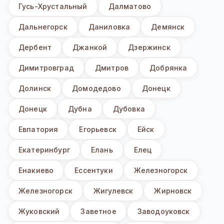
Гусь-Хрустальный
Далматово
Дальнегорск
Даниловка
Демянск
Дербент
Джанкой
Дзержинск
Димитровград
Дмитров
Добрянка
Долинск
Домодедово
Донецк
Донецк
Дубна
Дубовка
Евпатория
Егорьевск
Ейск
Екатеринбург
Елань
Елец
Енакиево
Ессентуки
Железногорск
Железногорск
Жигулевск
Жирновск
Жуковский
Заветное
Заводоуковск