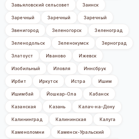
Завьяловский сельсовет
Заинск
Заречный
Заречный
Заречный
Звенигород
Зеленогорск
Зеленоград
Зеленодольск
Зеленокумск
Зерноград
Златоуст
Иваново
Ижевск
Изобильный
Иловля
Иннсбрук
Ирбит
Иркутск
Истра
Ишим
Ишимбай
Йошкар-Ола
Кабанск
Казанская
Казань
Калач-на-Дону
Калининград
Калининская
Калуга
Каменоломни
Каменск-Уральский