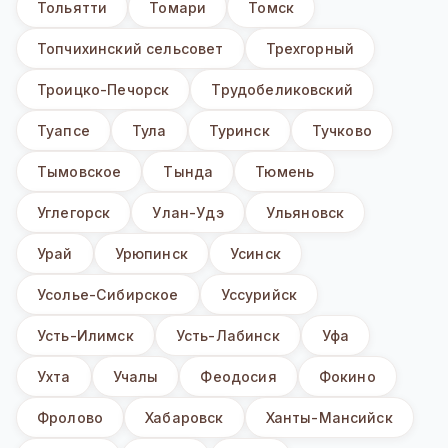
Тольятти
Томари
Томск
Топчихинский сельсовет
Трехгорный
Троицко-Печорск
Трудобеликовский
Туапсе
Тула
Туринск
Тучково
Тымовское
Тында
Тюмень
Углегорск
Улан-Удэ
Ульяновск
Урай
Урюпинск
Усинск
Усолье-Сибирское
Уссурийск
Усть-Илимск
Усть-Лабинск
Уфа
Ухта
Учалы
Феодосия
Фокино
Фролово
Хабаровск
Ханты-Мансийск