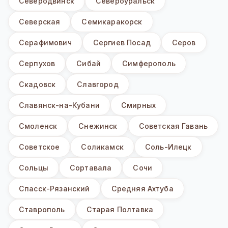
Северодвинск
Североуральск
Северская
Семикаракорск
Серафимович
Сергиев Посад
Серов
Серпухов
Сибай
Симферополь
Скадовск
Славгород
Славянск-на-Кубани
Смирных
Смоленск
Снежинск
Советская Гавань
Советское
Соликамск
Соль-Илецк
Сольцы
Сортавала
Сочи
Спасск-Рязанский
Средняя Ахтуба
Ставрополь
Старая Полтавка