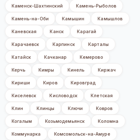
Каменск-Шахтинский
Камень-Рыболов
Камень-на-Оби
Камышин
Камышлов
Каневская
Канск
Карагай
Карачаевск
Карпинск
Карталы
Катайск
Качканар
Кемерово
Керчь
Кимры
Кинель
Киржач
Кириши
Киров
Кировград
Киселевск
Кисловодск
Клетская
Клин
Клинцы
Ключи
Ковров
Когалым
Козьмодемьянск
Коломна
Коммунарка
Комсомольск-на-Амуре