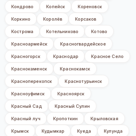
Кондрово
Копейск
Кореновск
Коркино
Королёв
Корсаков
Кострома
Котельниково
Котово
Красноармейск
Красногвардейское
Красногорск
Краснодар
Красное Село
Краснокаменск
Краснокамск
Красноперекопск
Краснотурьинск
Красноуфимск
Красноярск
Красный Сад
Красный Сулин
Красный луч
Кропоткин
Крыловская
Крымск
Кудымкар
Куеда
Кулунда