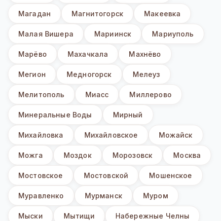
Магадан
Магнитогорск
Макеевка
Малая Вишера
Мариинск
Мариуполь
Марёво
Махачкала
Махнёво
Мегион
Медногорск
Мелеуз
Мелитополь
Миасс
Миллерово
Минеральные Воды
Мирный
Михайловка
Михайловское
Можайск
Можга
Моздок
Морозовск
Москва
Мостовское
Мостовской
Мошенское
Муравленко
Мурманск
Муром
Мыски
Мытищи
Набережные Челны