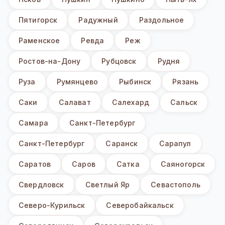
Пятигорск
Радужный
Раздольное
Раменское
Ревда
Реж
Ростов-на-Дону
Рубцовск
Рудня
Руза
Румянцево
Рыбинск
Рязань
Саки
Салават
Салехард
Сальск
Самара
Санкт-Петербург
Санкт-Петербург
Саранск
Сарапул
Саратов
Саров
Сатка
Саяногорск
Свердловск
Светлый Яр
Севастополь
Северо-Курильск
Северобайкальск