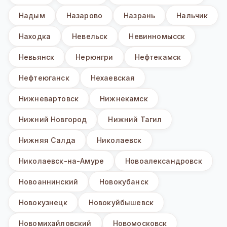
Надым
Назарово
Назрань
Нальчик
Находка
Невельск
Невинномысск
Невьянск
Нерюнгри
Нефтекамск
Нефтеюганск
Нехаевская
Нижневартовск
Нижнекамск
Нижний Новгород
Нижний Тагил
Нижняя Салда
Николаевск
Николаевск-на-Амуре
Новоалександровск
Новоаннинский
Новокубанск
Новокузнецк
Новокуйбышевск
Новомихайловский
Новомосковск