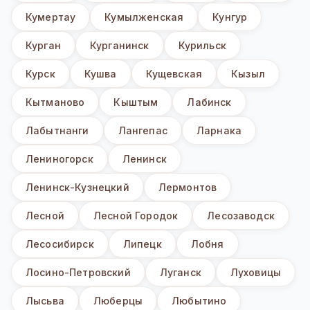
Кумертау
Кумылженская
Кунгур
Курган
Курганинск
Курильск
Курск
Кушва
Кущевская
Кызыл
Кытманово
Кыштым
Лабинск
Лабытнанги
Лангепас
Ларнака
Лениногорск
Ленинск
Ленинск-Кузнецкий
Лермонтов
Лесной
Лесной Городок
Лесозаводск
Лесосибирск
Липецк
Лобня
Лосино-Петровский
Луганск
Луховицы
Лысьва
Люберцы
Любытино