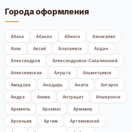
Города оформления
Абаза
Абакан
Абинск
Азнакаево
Азов
Аксай
Алапаевск
Алдан
Александров
Александровск-Сахалинский
Алексеевская
Алушта
Альметьевск
Амадора
Анадырь
Анапа
Ангарск
Андра
Анива
Антрацит
Апшеронск
Арамиль
Арзамас
Армавир
Арсеньев
Артем
Артемовский