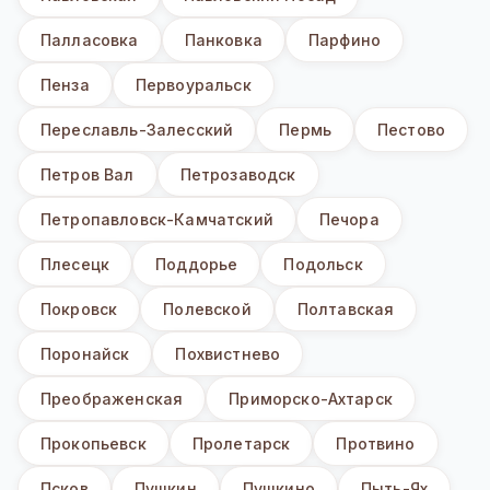
Палласовка
Панковка
Парфино
Пенза
Первоуральск
Переславль-Залесский
Пермь
Пестово
Петров Вал
Петрозаводск
Петропавловск-Камчатский
Печора
Плесецк
Поддорье
Подольск
Покровск
Полевской
Полтавская
Поронайск
Похвистнево
Преображенская
Приморско-Ахтарск
Прокопьевск
Пролетарск
Протвино
Псков
Пушкин
Пушкино
Пыть-Ях