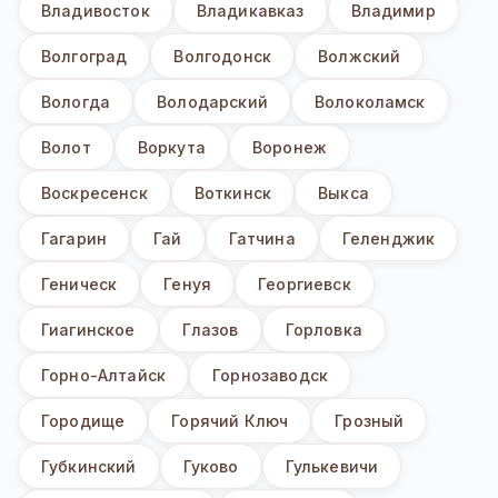
Владивосток
Владикавказ
Владимир
Волгоград
Волгодонск
Волжский
Вологда
Володарский
Волоколамск
Волот
Воркута
Воронеж
Воскресенск
Воткинск
Выкса
Гагарин
Гай
Гатчина
Геленджик
Геническ
Генуя
Георгиевск
Гиагинское
Глазов
Горловка
Горно-Алтайск
Горнозаводск
Городище
Горячий Ключ
Грозный
Губкинский
Гуково
Гулькевичи