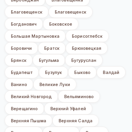
Благовещенск
Благовещенск
Богданович
Боковское
Большая Мартыновка
Борисоглебск
Боровичи
Братск
Брюховецкая
Брянск
Бугульма
Бугуруслан
Будапешт
Бузулук
Быково
Валдай
Ванино
Великие Луки
Великий Новгород
Вельяминово
Верещагино
Верхний Уфалей
Верхняя Пышма
Верхняя Салда