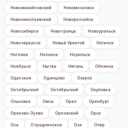
Новомихайловский
Новомосковск
Новониколаевский
Новороссийск
Новосибирск
Новотроицк
Новоуральск
Новочеркасск
Новый Уренгой
Ногинск
Ноглики
Нолинск
Норильск
Ноябрьск
Нытва
Нягань
Обнинск
Одесское
Одинцово
Озерск
Октябрьский
Октябрьский
Окуловка
Ольховка
Омск
Орел
Оренбург
Орехово-Зуево
Орловский
Орск
Оса
Отрадненское
Оха
Очер