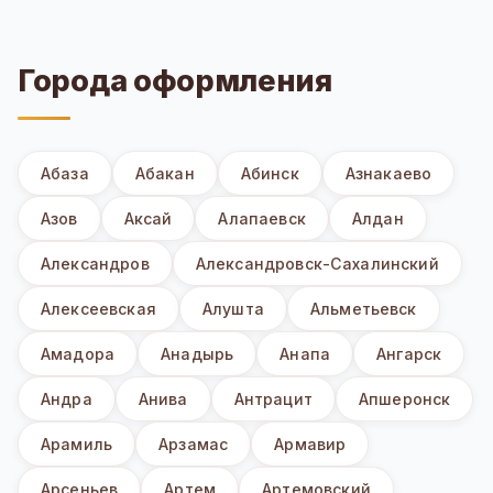
Города оформления
Абаза
Абакан
Абинск
Азнакаево
Азов
Аксай
Алапаевск
Алдан
Александров
Александровск-Сахалинский
Алексеевская
Алушта
Альметьевск
Амадора
Анадырь
Анапа
Ангарск
Андра
Анива
Антрацит
Апшеронск
Арамиль
Арзамас
Армавир
Арсеньев
Артем
Артемовский