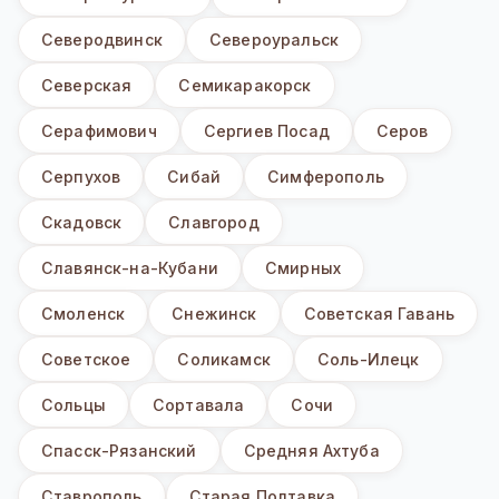
Северодвинск
Североуральск
Северская
Семикаракорск
Серафимович
Сергиев Посад
Серов
Серпухов
Сибай
Симферополь
Скадовск
Славгород
Славянск-на-Кубани
Смирных
Смоленск
Снежинск
Советская Гавань
Советское
Соликамск
Соль-Илецк
Сольцы
Сортавала
Сочи
Спасск-Рязанский
Средняя Ахтуба
Ставрополь
Старая Полтавка