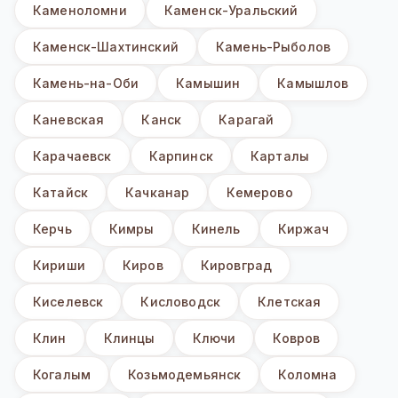
Каменоломни
Каменск-Уральский
Каменск-Шахтинский
Камень-Рыболов
Камень-на-Оби
Камышин
Камышлов
Каневская
Канск
Карагай
Карачаевск
Карпинск
Карталы
Катайск
Качканар
Кемерово
Керчь
Кимры
Кинель
Киржач
Кириши
Киров
Кировград
Киселевск
Кисловодск
Клетская
Клин
Клинцы
Ключи
Ковров
Когалым
Козьмодемьянск
Коломна