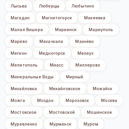
Лысьва
Люберцы
Любытино
Магадан
Магнитогорск
Макеевка
Малая Вишера
Мариинск
Мариуполь
Марёво
Махачкала
Махнёво
Мегион
Медногорск
Мелеуз
Мелитополь
Миасс
Миллерово
Минеральные Воды
Мирный
Михайловка
Михайловское
Можайск
Можга
Моздок
Морозовск
Москва
Мостовское
Мостовской
Мошенское
Муравленко
Мурманск
Муром