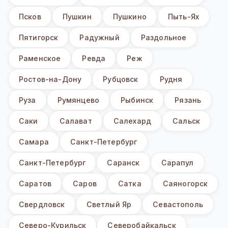
Псков
Пушкин
Пушкино
Пыть-Ях
Пятигорск
Радужный
Раздольное
Раменское
Ревда
Реж
Ростов-на-Дону
Рубцовск
Рудня
Руза
Румянцево
Рыбинск
Рязань
Саки
Салават
Салехард
Сальск
Самара
Санкт-Петербург
Санкт-Петербург
Саранск
Сарапул
Саратов
Саров
Сатка
Саяногорск
Свердловск
Светлый Яр
Севастополь
Северо-Курильск
Северобайкальск