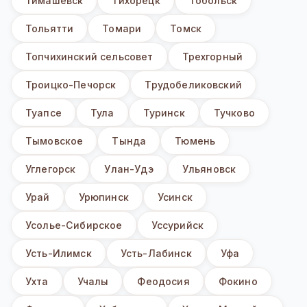
Тимашевск
Тихорецк
Тобольск
Тольятти
Томари
Томск
Топчихинский сельсовет
Трехгорный
Троицко-Печорск
Трудобеликовский
Туапсе
Тула
Туринск
Тучково
Тымовское
Тында
Тюмень
Углегорск
Улан-Удэ
Ульяновск
Урай
Урюпинск
Усинск
Усолье-Сибирское
Уссурийск
Усть-Илимск
Усть-Лабинск
Уфа
Ухта
Учалы
Феодосия
Фокино