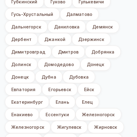
Губкинский
Гуково
Гулькевичи
Гусь-Хрустальный
Далматово
Дальнегорск
Даниловка
Демянск
Дербент
Джанкой
Дзержинск
Димитровград
Дмитров
Добрянка
Долинск
Домодедово
Донецк
Донецк
Дубна
Дубовка
Евпатория
Егорьевск
Ейск
Екатеринбург
Елань
Елец
Енакиево
Ессентуки
Железногорск
Железногорск
Жигулевск
Жирновск