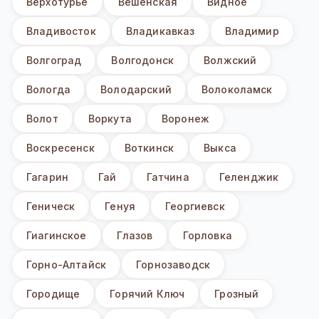
Верхотурье
Вешенская
Видное
Владивосток
Владикавказ
Владимир
Волгоград
Волгодонск
Волжский
Вологда
Володарский
Волоколамск
Волот
Воркута
Воронеж
Воскресенск
Воткинск
Выкса
Гагарин
Гай
Гатчина
Геленджик
Геническ
Генуя
Георгиевск
Гиагинское
Глазов
Горловка
Горно-Алтайск
Горнозаводск
Городище
Горячий Ключ
Грозный