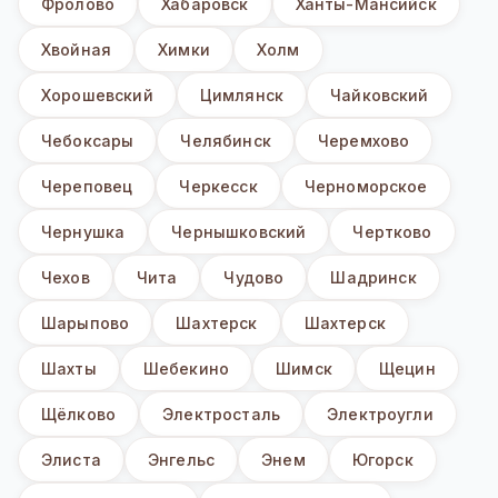
Фролово
Хабаровск
Ханты-Мансийск
Хвойная
Химки
Холм
Хорошевский
Цимлянск
Чайковский
Чебоксары
Челябинск
Черемхово
Череповец
Черкесск
Черноморское
Чернушка
Чернышковский
Чертково
Чехов
Чита
Чудово
Шадринск
Шарыпово
Шахтерск
Шахтерск
Шахты
Шебекино
Шимск
Щецин
Щёлково
Электросталь
Электроугли
Элиста
Энгельс
Энем
Югорск