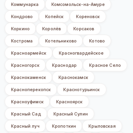
Коммунарка
Комсомольск-на-Амуре
Кондрово
Копейск
Кореновск
Коркино
Королёв
Корсаков
Кострома
Котельниково
Котово
Красноармейск
Красногвардейское
Красногорск
Краснодар
Красное Село
Краснокаменск
Краснокамск
Красноперекопск
Краснотурьинск
Красноуфимск
Красноярск
Красный Сад
Красный Сулин
Красный луч
Кропоткин
Крыловская