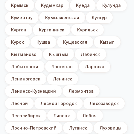
Крымск
Кудымкар
Куеда
Кулунда
Кумертау
Кумылженская
Кунгур
Курган
Курганинск
Курильск
Курск
Кушва
Кущевская
Кызыл
Кытманово
Кыштым
Лабинск
Лабытнанги
Лангепас
Ларнака
Лениногорск
Ленинск
Ленинск-Кузнецкий
Лермонтов
Лесной
Лесной Городок
Лесозаводск
Лесосибирск
Липецк
Лобня
Лосино-Петровский
Луганск
Луховицы