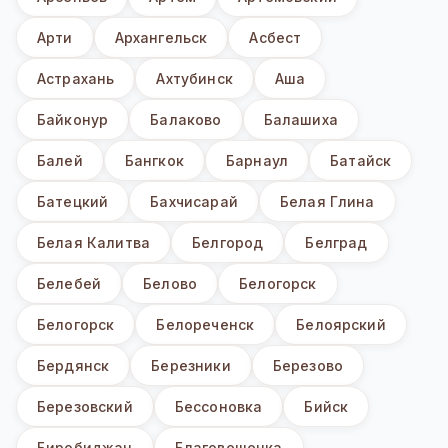
Арти
Архангельск
Асбест
Астрахань
Ахтубинск
Аша
Байконур
Балаково
Балашиха
Балей
Бангкок
Барнаул
Батайск
Батецкий
Бахчисарай
Белая Глина
Белая Калитва
Белгород
Белград
Белебей
Белово
Белогорск
Белогорск
Белореченск
Белоярский
Бердянск
Березники
Березово
Березовский
Бессоновка
Бийск
Биробиджан
Благовещенка