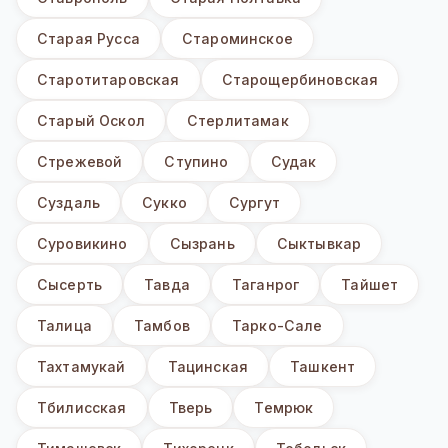
Старая Русса
Староминское
Старотитаровская
Старощербиновская
Старый Оскол
Стерлитамак
Стрежевой
Ступино
Судак
Суздаль
Сукко
Сургут
Суровикино
Сызрань
Сыктывкар
Сысерть
Тавда
Таганрог
Тайшет
Талица
Тамбов
Тарко-Сале
Тахтамукай
Тацинская
Ташкент
Тбилисская
Тверь
Темрюк