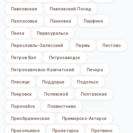
Павловская
Павловский Посад
Палласовка
Панковка
Парфино
Пенза
Первоуральск
Переславль-Залесский
Пермь
Пестово
Петров Вал
Петрозаводск
Петропавловск-Камчатский
Печора
Плесецк
Поддорье
Подольск
Покровск
Полевской
Полтавская
Поронайск
Похвистнево
Преображенская
Приморско-Ахтарск
Прокопьевск
Пролетарск
Протвино