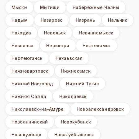
Мыски
Мытищи
Набережные Челны
Надым
Назарово
Назрань
Нальчик
Находка
Невельск
Невинномысск
Невьянск
Нерюнгри
Нефтекамск
Нефтеюганск
Нехаевская
Нижневартовск
Нижнекамск
Нижний Новгород
Нижний Тагил
Нижняя Салда
Николаевск
Николаевск-на-Амуре
Новоалександровск
Новоаннинский
Новокубанск
Новокузнецк
Новокуйбышевск