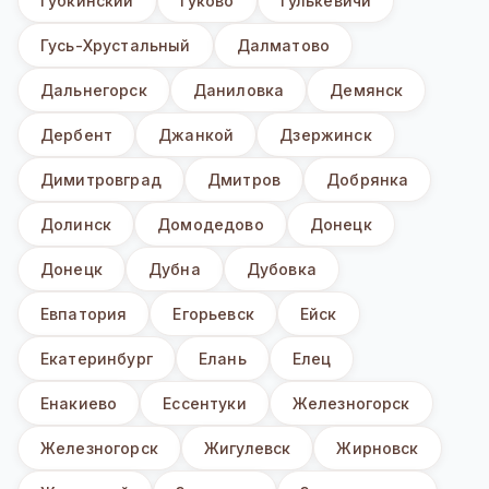
Губкинский
Гуково
Гулькевичи
Гусь-Хрустальный
Далматово
Дальнегорск
Даниловка
Демянск
Дербент
Джанкой
Дзержинск
Димитровград
Дмитров
Добрянка
Долинск
Домодедово
Донецк
Донецк
Дубна
Дубовка
Евпатория
Егорьевск
Ейск
Екатеринбург
Елань
Елец
Енакиево
Ессентуки
Железногорск
Железногорск
Жигулевск
Жирновск