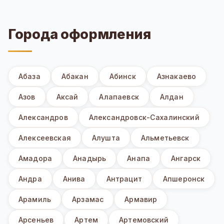
Города оформления
Абаза
Абакан
Абинск
Азнакаево
Азов
Аксай
Алапаевск
Алдан
Александров
Александровск-Сахалинский
Алексеевская
Алушта
Альметьевск
Амадора
Анадырь
Анапа
Ангарск
Андра
Анива
Антрацит
Апшеронск
Арамиль
Арзамас
Армавир
Арсеньев
Артем
Артемовский