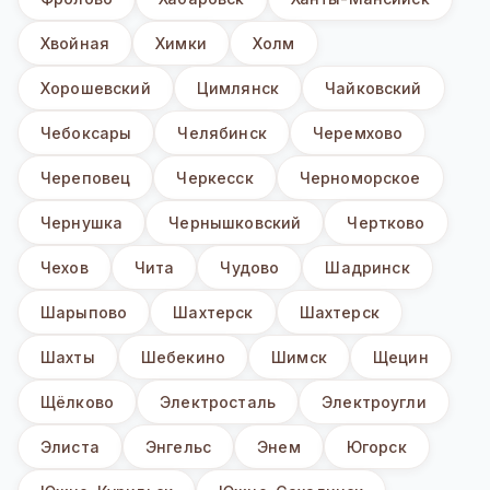
Хвойная
Химки
Холм
Хорошевский
Цимлянск
Чайковский
Чебоксары
Челябинск
Черемхово
Череповец
Черкесск
Черноморское
Чернушка
Чернышковский
Чертково
Чехов
Чита
Чудово
Шадринск
Шарыпово
Шахтерск
Шахтерск
Шахты
Шебекино
Шимск
Щецин
Щёлково
Электросталь
Электроугли
Элиста
Энгельс
Энем
Югорск