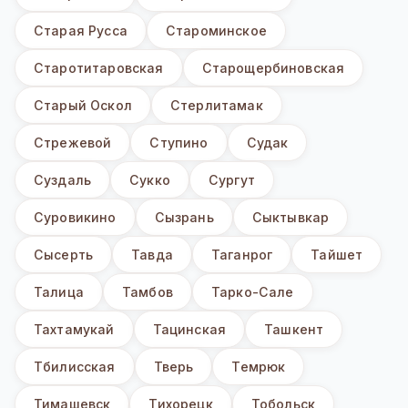
Старая Русса
Староминское
Старотитаровская
Старощербиновская
Старый Оскол
Стерлитамак
Стрежевой
Ступино
Судак
Суздаль
Сукко
Сургут
Суровикино
Сызрань
Сыктывкар
Сысерть
Тавда
Таганрог
Тайшет
Талица
Тамбов
Тарко-Сале
Тахтамукай
Тацинская
Ташкент
Тбилисская
Тверь
Темрюк
Тимашевск
Тихорецк
Тобольск