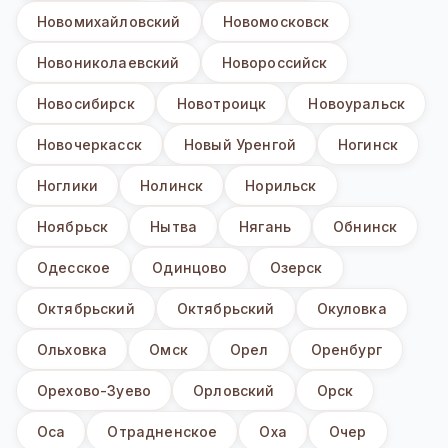
Новомихайловский
Новомосковск
Новониколаевский
Новороссийск
Новосибирск
Новотроицк
Новоуральск
Новочеркасск
Новый Уренгой
Ногинск
Ноглики
Нолинск
Норильск
Ноябрьск
Нытва
Нягань
Обнинск
Одесское
Одинцово
Озерск
Октябрьский
Октябрьский
Окуловка
Ольховка
Омск
Орел
Оренбург
Орехово-Зуево
Орловский
Орск
Оса
Отрадненское
Оха
Очер