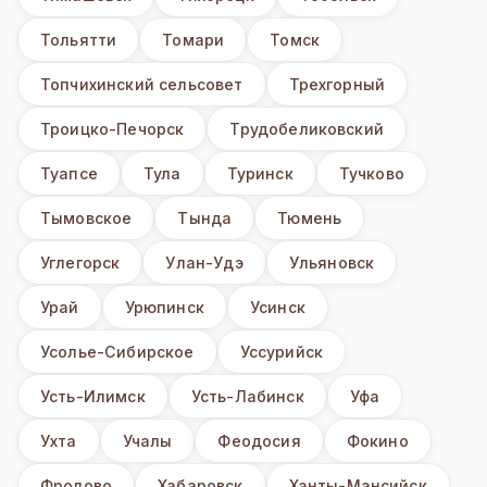
Тольятти
Томари
Томск
Топчихинский сельсовет
Трехгорный
Троицко-Печорск
Трудобеликовский
Туапсе
Тула
Туринск
Тучково
Тымовское
Тында
Тюмень
Углегорск
Улан-Удэ
Ульяновск
Урай
Урюпинск
Усинск
Усолье-Сибирское
Уссурийск
Усть-Илимск
Усть-Лабинск
Уфа
Ухта
Учалы
Феодосия
Фокино
Фролово
Хабаровск
Ханты-Мансийск