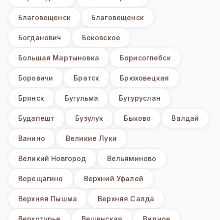
Благовещенск
Благовещенск
Богданович
Боковское
Большая Мартыновка
Борисоглебск
Боровичи
Братск
Брюховецкая
Брянск
Бугульма
Бугуруслан
Будапешт
Бузулук
Быково
Валдай
Ванино
Великие Луки
Великий Новгород
Вельяминово
Верещагино
Верхний Уфалей
Верхняя Пышма
Верхняя Салда
Верхотурье
Вешенская
Видное