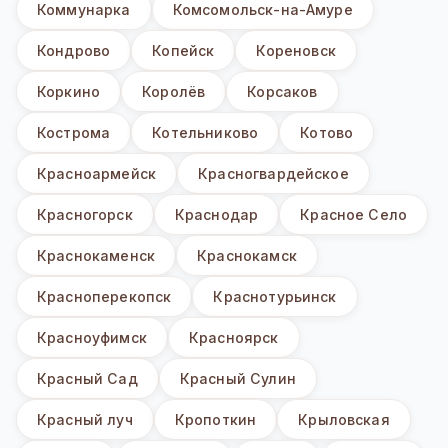
Коммунарка
Комсомольск-на-Амуре
Кондрово
Копейск
Кореновск
Коркино
Королёв
Корсаков
Кострома
Котельниково
Котово
Красноармейск
Красногвардейское
Красногорск
Краснодар
Красное Село
Краснокаменск
Краснокамск
Красноперекопск
Краснотурьинск
Красноуфимск
Красноярск
Красный Сад
Красный Сулин
Красный луч
Кропоткин
Крыловская