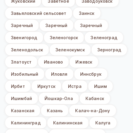
Жуковский
Заветное
Заводоуковск
Завьяловский сельсовет
Заинск
Заречный
Заречный
Заречный
Звенигород
Зеленогорск
Зеленоград
Зеленодольск
Зеленокумск
Зерноград
Златоуст
Иваново
Ижевск
Изобильный
Иловля
Иннсбрук
Ирбит
Иркутск
Истра
Ишим
Ишимбай
Йошкар-Ола
Кабанск
Казанская
Казань
Калач-на-Дону
Калининград
Калининская
Калуга