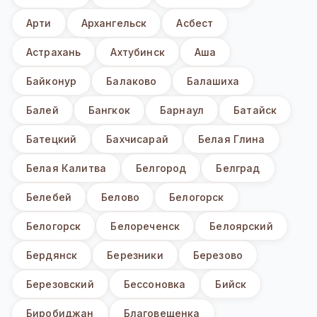
Арти
Архангельск
Асбест
Астрахань
Ахтубинск
Аша
Байконур
Балаково
Балашиха
Балей
Бангкок
Барнаул
Батайск
Батецкий
Бахчисарай
Белая Глина
Белая Калитва
Белгород
Белград
Белебей
Белово
Белогорск
Белогорск
Белореченск
Белоярский
Бердянск
Березники
Березово
Березовский
Бессоновка
Бийск
Биробиджан
Благовещенка