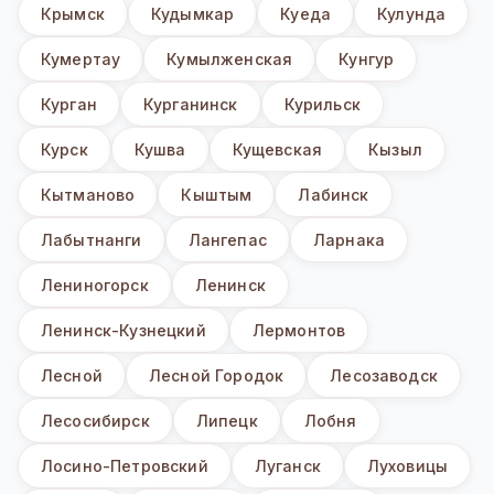
Крымск
Кудымкар
Куеда
Кулунда
Кумертау
Кумылженская
Кунгур
Курган
Курганинск
Курильск
Курск
Кушва
Кущевская
Кызыл
Кытманово
Кыштым
Лабинск
Лабытнанги
Лангепас
Ларнака
Лениногорск
Ленинск
Ленинск-Кузнецкий
Лермонтов
Лесной
Лесной Городок
Лесозаводск
Лесосибирск
Липецк
Лобня
Лосино-Петровский
Луганск
Луховицы