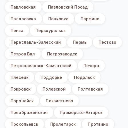
Павловская
Павловский Посад
Палласовка
Панковка
Парфино
Пенза
Первоуральск
Переславль-Залесский
Пермь
Пестово
Петров Вал
Петрозаводск
Петропавловск-Камчатский
Печора
Плесецк
Поддорье
Подольск
Покровск
Полевской
Полтавская
Поронайск
Похвистнево
Преображенская
Приморско-Ахтарск
Прокопьевск
Пролетарск
Протвино