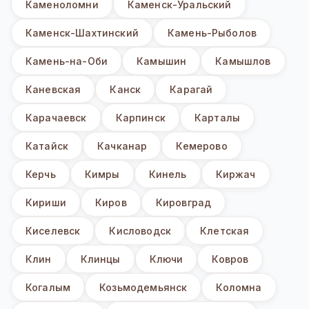
Каменоломни
Каменск-Уральский
Каменск-Шахтинский
Камень-Рыболов
Камень-на-Оби
Камышин
Камышлов
Каневская
Канск
Карагай
Карачаевск
Карпинск
Карталы
Катайск
Качканар
Кемерово
Керчь
Кимры
Кинель
Киржач
Кириши
Киров
Кировград
Киселевск
Кисловодск
Клетская
Клин
Клинцы
Ключи
Ковров
Когалым
Козьмодемьянск
Коломна