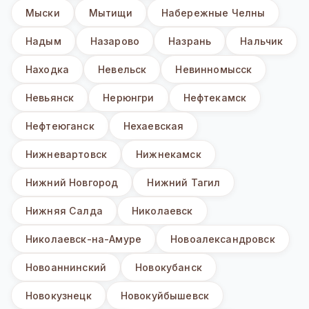
Мыски
Мытищи
Набережные Челны
Надым
Назарово
Назрань
Нальчик
Находка
Невельск
Невинномысск
Невьянск
Нерюнгри
Нефтекамск
Нефтеюганск
Нехаевская
Нижневартовск
Нижнекамск
Нижний Новгород
Нижний Тагил
Нижняя Салда
Николаевск
Николаевск-на-Амуре
Новоалександровск
Новоаннинский
Новокубанск
Новокузнецк
Новокуйбышевск