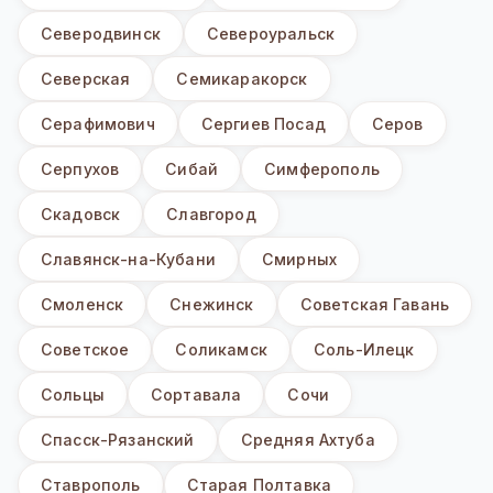
Северодвинск
Североуральск
Северская
Семикаракорск
Серафимович
Сергиев Посад
Серов
Серпухов
Сибай
Симферополь
Скадовск
Славгород
Славянск-на-Кубани
Смирных
Смоленск
Снежинск
Советская Гавань
Советское
Соликамск
Соль-Илецк
Сольцы
Сортавала
Сочи
Спасск-Рязанский
Средняя Ахтуба
Ставрополь
Старая Полтавка