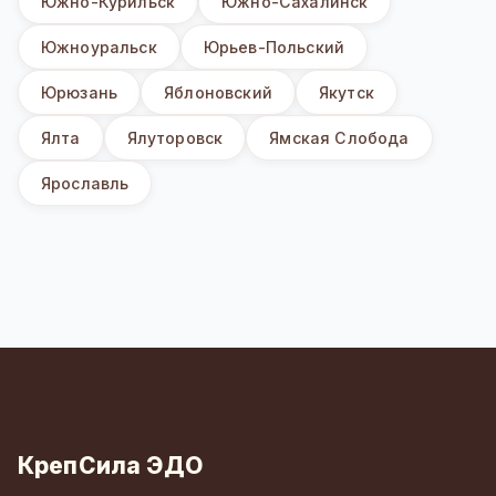
Южно-Курильск
Южно-Сахалинск
Южноуральск
Юрьев-Польский
Юрюзань
Яблоновский
Якутск
Ялта
Ялуторовск
Ямская Слобода
Ярославль
КрепСила ЭДО