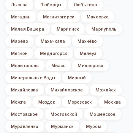
Лысьва
Люберцы
Любытино
Магадан
Магнитогорск
Макеевка
Малая Вишера
Мариинск
Мариуполь
Марёво
Махачкала
Махнёво
Мегион
Медногорск
Мелеуз
Мелитополь
Миасс
Миллерово
Минеральные Воды
Мирный
Михайловка
Михайловское
Можайск
Можга
Моздок
Морозовск
Москва
Мостовское
Мостовской
Мошенское
Муравленко
Мурманск
Муром