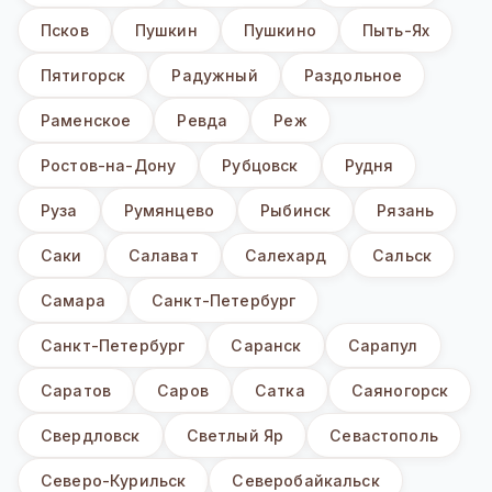
Псков
Пушкин
Пушкино
Пыть-Ях
Пятигорск
Радужный
Раздольное
Раменское
Ревда
Реж
Ростов-на-Дону
Рубцовск
Рудня
Руза
Румянцево
Рыбинск
Рязань
Саки
Салават
Салехард
Сальск
Самара
Санкт-Петербург
Санкт-Петербург
Саранск
Сарапул
Саратов
Саров
Сатка
Саяногорск
Свердловск
Светлый Яр
Севастополь
Северо-Курильск
Северобайкальск