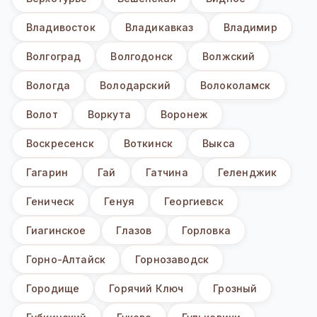
Владивосток
Владикавказ
Владимир
Волгоград
Волгодонск
Волжский
Вологда
Володарский
Волоколамск
Волот
Воркута
Воронеж
Воскресенск
Воткинск
Выкса
Гагарин
Гай
Гатчина
Геленджик
Геническ
Генуя
Георгиевск
Гиагинское
Глазов
Горловка
Горно-Алтайск
Горнозаводск
Городище
Горячий Ключ
Грозный