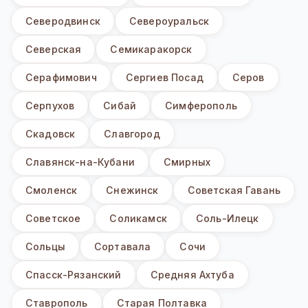
Северодвинск
Североуральск
Северская
Семикаракорск
Серафимович
Сергиев Посад
Серов
Серпухов
Сибай
Симферополь
Скадовск
Славгород
Славянск-на-Кубани
Смирных
Смоленск
Снежинск
Советская Гавань
Советское
Соликамск
Соль-Илецк
Сольцы
Сортавала
Сочи
Спасск-Рязанский
Средняя Ахтуба
Ставрополь
Старая Полтавка