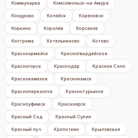
Коммунарка
Комсомольск-на-Амуре
Кондрово
Копейск
Кореновск
Коркино
Королёв
Корсаков
Кострома
Котельниково
Котово
Красноармейск
Красногвардейское
Красногорск
Краснодар
Красное Село
Краснокаменск
Краснокамск
Красноперекопск
Краснотурьинск
Красноуфимск
Красноярск
Красный Сад
Красный Сулин
Красный луч
Кропоткин
Крыловская