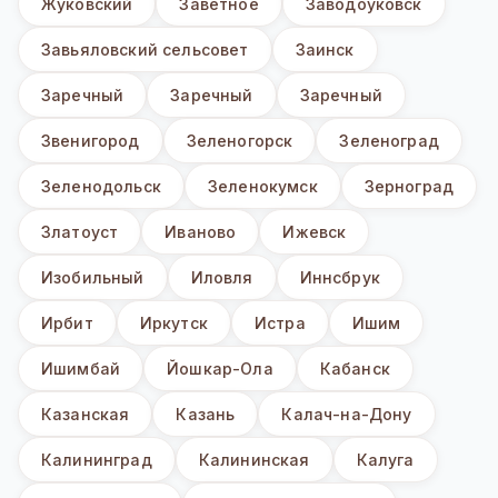
Жуковский
Заветное
Заводоуковск
Завьяловский сельсовет
Заинск
Заречный
Заречный
Заречный
Звенигород
Зеленогорск
Зеленоград
Зеленодольск
Зеленокумск
Зерноград
Златоуст
Иваново
Ижевск
Изобильный
Иловля
Иннсбрук
Ирбит
Иркутск
Истра
Ишим
Ишимбай
Йошкар-Ола
Кабанск
Казанская
Казань
Калач-на-Дону
Калининград
Калининская
Калуга