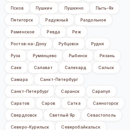
Псков
Пушкин
Пушкино
Пыть-Ях
Пятигорск
Радужный
Раздольное
Раменское
Ревда
Реж
Ростов-на-Дону
Рубцовск
Рудня
Руза
Румянцево
Рыбинск
Рязань
Саки
Салават
Салехард
Сальск
Самара
Санкт-Петербург
Санкт-Петербург
Саранск
Сарапул
Саратов
Саров
Сатка
Саяногорск
Свердловск
Светлый Яр
Севастополь
Северо-Курильск
Северобайкальск