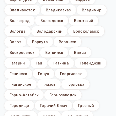
Владивосток
Владикавказ
Владимир
Волгоград
Волгодонск
Волжский
Вологда
Володарский
Волоколамск
Волот
Воркута
Воронеж
Воскресенск
Воткинск
Выкса
Гагарин
Гай
Гатчина
Геленджик
Геническ
Генуя
Георгиевск
Гиагинское
Глазов
Горловка
Горно-Алтайск
Горнозаводск
Городище
Горячий Ключ
Грозный