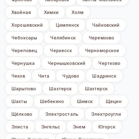
Хвойная
Химки
Холм
Хорошевский
Цимлянск
Чайковский
Чебоксары
Челябинск
Черемхово
Череповец
Черкесск
Черноморское
Чернушка
Чернышковский
Чертково
Чехов
Чита
Чудово
Шадринск
Шарыпово
Шахтерск
Шахтерск
Шахты
Шебекино
Шимск
Щецин
Щёлково
Электросталь
Электроугли
Элиста
Энгельс
Энем
Югорск