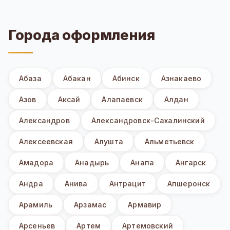
Города оформления
Абаза
Абакан
Абинск
Азнакаево
Азов
Аксай
Алапаевск
Алдан
Александров
Александровск-Сахалинский
Алексеевская
Алушта
Альметьевск
Амадора
Анадырь
Анапа
Ангарск
Андра
Анива
Антрацит
Апшеронск
Арамиль
Арзамас
Армавир
Арсеньев
Артем
Артемовский