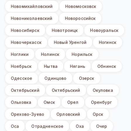
Новомихайловский
Новомосковск
Новониколаевский
Новороссийск
Новосибирск
Новотроицк
Новоуральск
Новочеркасск
Новый Уренгой
Ногинск
Ноглики
Нолинск
Норильск
Ноябрьск
Нытва
Нягань
Обнинск
Одесское
Одинцово
Озерск
Октябрьский
Октябрьский
Окуловка
Ольховка
Омск
Орел
Оренбург
Орехово-Зуево
Орловский
Орск
Оса
Отрадненское
Оха
Очер