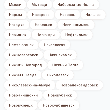
Мыски
Мытищи
Набережные Челны
Надым
Назарово
Назрань
Нальчик
Находка
Невельск
Невинномысск
Невьянск
Нерюнгри
Нефтекамск
Нефтеюганск
Нехаевская
Нижневартовск
Нижнекамск
Нижний Новгород
Нижний Тагил
Нижняя Салда
Николаевск
Николаевск-на-Амуре
Новоалександровск
Новоаннинский
Новокубанск
Новокузнецк
Новокуйбышевск