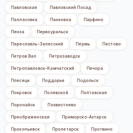
Павловская
Павловский Посад
Палласовка
Панковка
Парфино
Пенза
Первоуральск
Переславль-Залесский
Пермь
Пестово
Петров Вал
Петрозаводск
Петропавловск-Камчатский
Печора
Плесецк
Поддорье
Подольск
Покровск
Полевской
Полтавская
Поронайск
Похвистнево
Преображенская
Приморско-Ахтарск
Прокопьевск
Пролетарск
Протвино