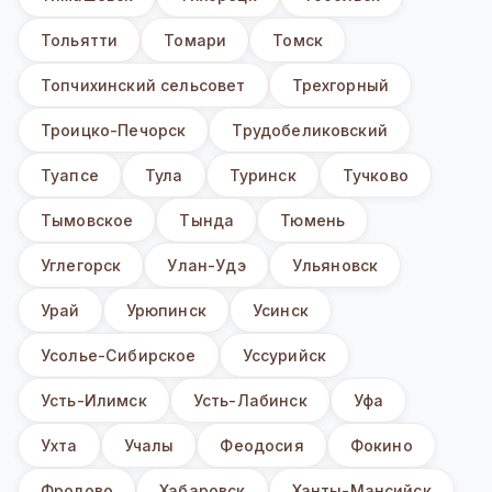
Тольятти
Томари
Томск
Топчихинский сельсовет
Трехгорный
Троицко-Печорск
Трудобеликовский
Туапсе
Тула
Туринск
Тучково
Тымовское
Тында
Тюмень
Углегорск
Улан-Удэ
Ульяновск
Урай
Урюпинск
Усинск
Усолье-Сибирское
Уссурийск
Усть-Илимск
Усть-Лабинск
Уфа
Ухта
Учалы
Феодосия
Фокино
Фролово
Хабаровск
Ханты-Мансийск