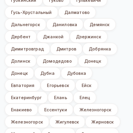
Губкинский
Гуково
Гулькевичи
Гусь-Хрустальный
Далматово
Дальнегорск
Даниловка
Демянск
Дербент
Джанкой
Дзержинск
Димитровград
Дмитров
Добрянка
Долинск
Домодедово
Донецк
Донецк
Дубна
Дубовка
Евпатория
Егорьевск
Ейск
Екатеринбург
Елань
Елец
Енакиево
Ессентуки
Железногорск
Железногорск
Жигулевск
Жирновск