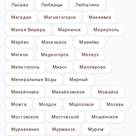
Лысьва
Люберцы
Любытино
Магадан
Магнитогорск
Макеевка
Малая Вишера
Мариинск
Мариуполь
Марёво
Махачкала
Махнёво
Мегион
Медногорск
Мелеуз
Мелитополь
Миасс
Миллерово
Минеральные Воды
Мирный
Михайловка
Михайловское
Можайск
Можга
Моздок
Морозовск
Москва
Мостовское
Мостовской
Мошенское
Муравленко
Мурманск
Муром