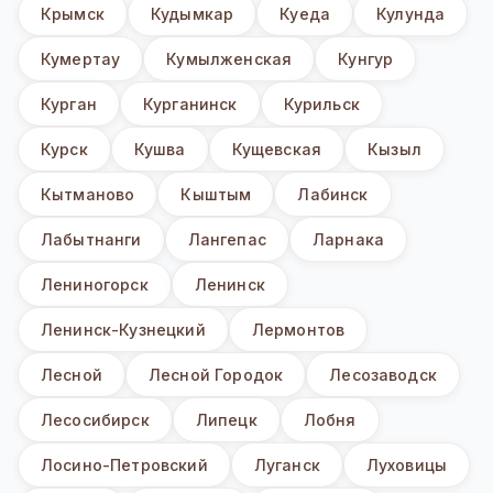
Крымск
Кудымкар
Куеда
Кулунда
Кумертау
Кумылженская
Кунгур
Курган
Курганинск
Курильск
Курск
Кушва
Кущевская
Кызыл
Кытманово
Кыштым
Лабинск
Лабытнанги
Лангепас
Ларнака
Лениногорск
Ленинск
Ленинск-Кузнецкий
Лермонтов
Лесной
Лесной Городок
Лесозаводск
Лесосибирск
Липецк
Лобня
Лосино-Петровский
Луганск
Луховицы