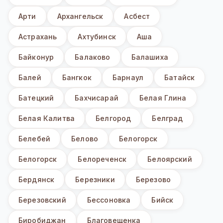
Арти
Архангельск
Асбест
Астрахань
Ахтубинск
Аша
Байконур
Балаково
Балашиха
Балей
Бангкок
Барнаул
Батайск
Батецкий
Бахчисарай
Белая Глина
Белая Калитва
Белгород
Белград
Белебей
Белово
Белогорск
Белогорск
Белореченск
Белоярский
Бердянск
Березники
Березово
Березовский
Бессоновка
Бийск
Биробиджан
Благовещенка