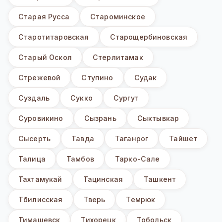
Старая Русса
Староминское
Старотитаровская
Старощербиновская
Старый Оскол
Стерлитамак
Стрежевой
Ступино
Судак
Суздаль
Сукко
Сургут
Суровикино
Сызрань
Сыктывкар
Сысерть
Тавда
Таганрог
Тайшет
Талица
Тамбов
Тарко-Сале
Тахтамукай
Тацинская
Ташкент
Тбилисская
Тверь
Темрюк
Тимашевск
Тихорецк
Тобольск