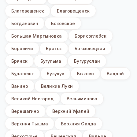
Благовещенск
Благовещенск
Богданович
Боковское
Большая Мартыновка
Борисоглебск
Боровичи
Братск
Брюховецкая
Брянск
Бугульма
Бугуруслан
Будапешт
Бузулук
Быково
Валдай
Ванино
Великие Луки
Великий Новгород
Вельяминово
Верещагино
Верхний Уфалей
Верхняя Пышма
Верхняя Салда
Верхотурье
Вешенская
Видное