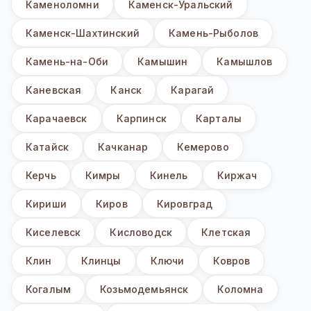
Каменоломни
Каменск-Уральский
Каменск-Шахтинский
Камень-Рыболов
Камень-на-Оби
Камышин
Камышлов
Каневская
Канск
Карагай
Карачаевск
Карпинск
Карталы
Катайск
Качканар
Кемерово
Керчь
Кимры
Кинель
Киржач
Кириши
Киров
Кировград
Киселевск
Кисловодск
Клетская
Клин
Клинцы
Ключи
Ковров
Когалым
Козьмодемьянск
Коломна