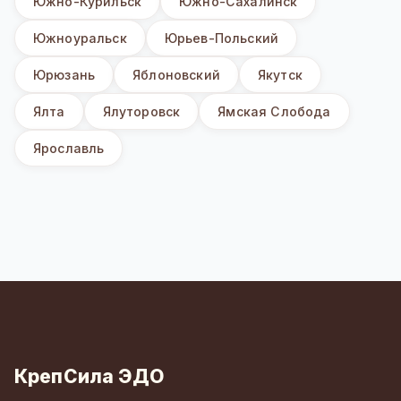
Южно-Курильск
Южно-Сахалинск
Южноуральск
Юрьев-Польский
Юрюзань
Яблоновский
Якутск
Ялта
Ялуторовск
Ямская Слобода
Ярославль
КрепСила ЭДО