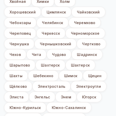
Хвойная
Химки
Холм
Хорошевский
Цимлянск
Чайковский
Чебоксары
Челябинск
Черемхово
Череповец
Черкесск
Черноморское
Чернушка
Чернышковский
Чертково
Чехов
Чита
Чудово
Шадринск
Шарыпово
Шахтерск
Шахтерск
Шахты
Шебекино
Шимск
Щецин
Щёлково
Электросталь
Электроугли
Элиста
Энгельс
Энем
Югорск
Южно-Курильск
Южно-Сахалинск