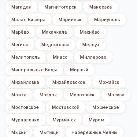
Магадан
Магнитогорск
Макеевка
Малая Вишера
Мариинск
Мариуполь
Марёво
Махачкала
Махнёво
Мегион
Медногорск
Мелеуз
Мелитополь
Миасс
Миллерово
Минеральные Воды
Мирный
Михайловка
Михайловское
Можайск
Можга
Моздок
Морозовск
Москва
Мостовское
Мостовской
Мошенское
Муравленко
Мурманск
Муром
Мыски
Мытищи
Набережные Челны