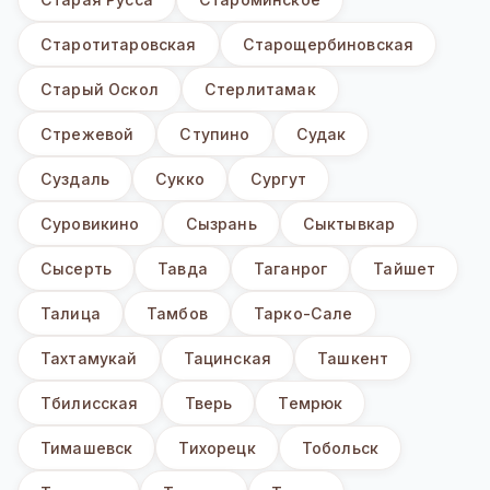
Старотитаровская
Старощербиновская
Старый Оскол
Стерлитамак
Стрежевой
Ступино
Судак
Суздаль
Сукко
Сургут
Суровикино
Сызрань
Сыктывкар
Сысерть
Тавда
Таганрог
Тайшет
Талица
Тамбов
Тарко-Сале
Тахтамукай
Тацинская
Ташкент
Тбилисская
Тверь
Темрюк
Тимашевск
Тихорецк
Тобольск