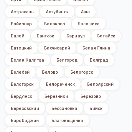
Астрахань
Ахтубинск
Аша
Байконур
Балаково
Балашиха
Балей
Бангкок
Барнаул
Батайск
Батецкий
Бахчисарай
Белая Глина
Белая Калитва
Белгород
Белград
Белебей
Белово
Белогорск
Белогорск
Белореченск
Белоярский
Бердянск
Березники
Березово
Березовский
Бессоновка
Бийск
Биробиджан
Благовещенка