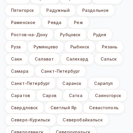
Пятигорск
Радужный
Раздольное
Раменское
Ревда
Реж
Ростов-на-Дону
Рубцовск
Рудня
Руза
Румянцево
Рыбинск
Рязань
Саки
Салават
Салехард
Сальск
Самара
Санкт-Петербург
Санкт-Петербург
Саранск
Сарапул
Саратов
Саров
Сатка
Саяногорск
Свердловск
Светлый Яр
Севастополь
Северо-Курильск
Северобайкальск
Северодвинск
Североуральск