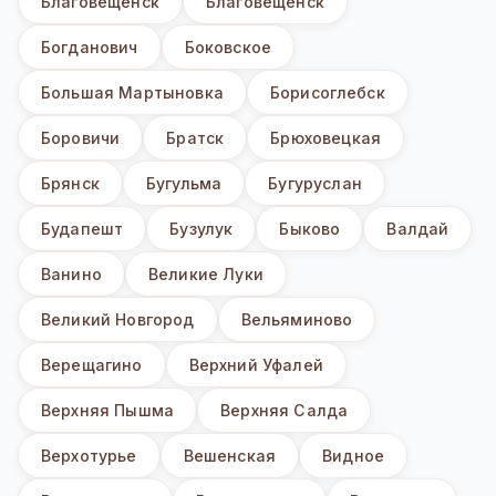
Благовещенск
Благовещенск
Богданович
Боковское
Большая Мартыновка
Борисоглебск
Боровичи
Братск
Брюховецкая
Брянск
Бугульма
Бугуруслан
Будапешт
Бузулук
Быково
Валдай
Ванино
Великие Луки
Великий Новгород
Вельяминово
Верещагино
Верхний Уфалей
Верхняя Пышма
Верхняя Салда
Верхотурье
Вешенская
Видное