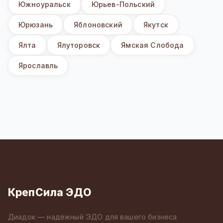
Южноуральск
Юрьев-Польский
Юрюзань
Яблоновский
Якутск
Ялта
Ялуторовск
Ямская Слобода
Ярославль
КрепСила ЭДО
Диадок — надёжный ЭДО для вашего бизнеса