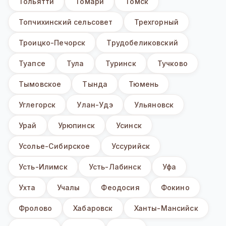
Тольятти
Томари
Томск
Топчихинский сельсовет
Трехгорный
Троицко-Печорск
Трудобеликовский
Туапсе
Тула
Туринск
Тучково
Тымовское
Тында
Тюмень
Углегорск
Улан-Удэ
Ульяновск
Урай
Урюпинск
Усинск
Усолье-Сибирское
Уссурийск
Усть-Илимск
Усть-Лабинск
Уфа
Ухта
Учалы
Феодосия
Фокино
Фролово
Хабаровск
Ханты-Мансийск