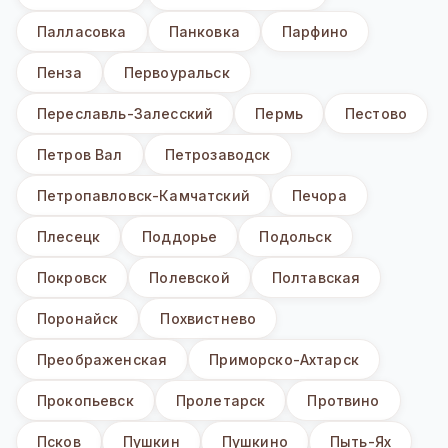
Палласовка
Панковка
Парфино
Пенза
Первоуральск
Переславль-Залесский
Пермь
Пестово
Петров Вал
Петрозаводск
Петропавловск-Камчатский
Печора
Плесецк
Поддорье
Подольск
Покровск
Полевской
Полтавская
Поронайск
Похвистнево
Преображенская
Приморско-Ахтарск
Прокопьевск
Пролетарск
Протвино
Псков
Пушкин
Пушкино
Пыть-Ях