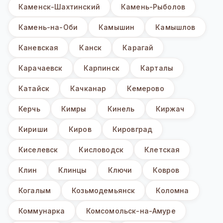
Каменск-Шахтинский
Камень-Рыболов
Камень-на-Оби
Камышин
Камышлов
Каневская
Канск
Карагай
Карачаевск
Карпинск
Карталы
Катайск
Качканар
Кемерово
Керчь
Кимры
Кинель
Киржач
Кириши
Киров
Кировград
Киселевск
Кисловодск
Клетская
Клин
Клинцы
Ключи
Ковров
Когалым
Козьмодемьянск
Коломна
Коммунарка
Комсомольск-на-Амуре