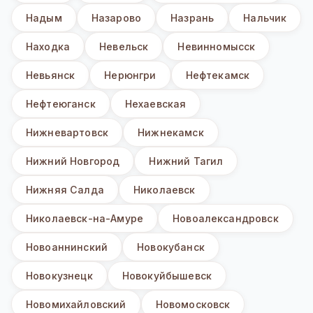
Надым
Назарово
Назрань
Нальчик
Находка
Невельск
Невинномысск
Невьянск
Нерюнгри
Нефтекамск
Нефтеюганск
Нехаевская
Нижневартовск
Нижнекамск
Нижний Новгород
Нижний Тагил
Нижняя Салда
Николаевск
Николаевск-на-Амуре
Новоалександровск
Новоаннинский
Новокубанск
Новокузнецк
Новокуйбышевск
Новомихайловский
Новомосковск