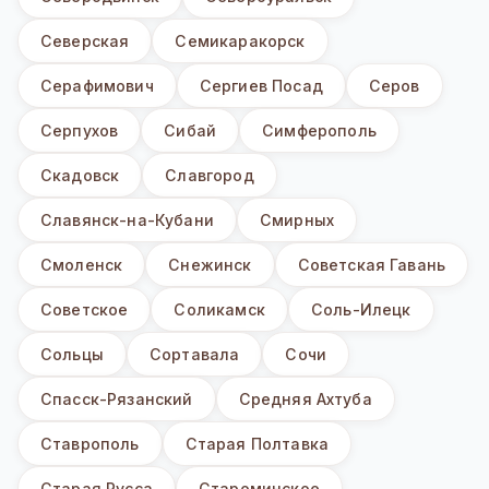
Северская
Семикаракорск
Серафимович
Сергиев Посад
Серов
Серпухов
Сибай
Симферополь
Скадовск
Славгород
Славянск-на-Кубани
Смирных
Смоленск
Снежинск
Советская Гавань
Советское
Соликамск
Соль-Илецк
Сольцы
Сортавала
Сочи
Спасск-Рязанский
Средняя Ахтуба
Ставрополь
Старая Полтавка
Старая Русса
Староминское