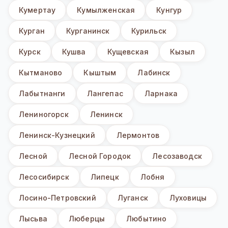
Кумертау
Кумылженская
Кунгур
Курган
Курганинск
Курильск
Курск
Кушва
Кущевская
Кызыл
Кытманово
Кыштым
Лабинск
Лабытнанги
Лангепас
Ларнака
Лениногорск
Ленинск
Ленинск-Кузнецкий
Лермонтов
Лесной
Лесной Городок
Лесозаводск
Лесосибирск
Липецк
Лобня
Лосино-Петровский
Луганск
Луховицы
Лысьва
Люберцы
Любытино