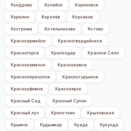
Кондрово
Копейск
Кореновск
Коркино
Королёв
Корсаков
Кострома
Котельниково
Котово
Красноармейск
Красногвардейское
Красногорск
Краснодар
Красное Село
Краснокаменск
Краснокамск
Красноперекопск
Краснотурьинск
Красноуфимск
Красноярск
Красный Сад
Красный Сулин
Красный луч
Кропоткин
Крыловская
Крымск
Кудымкар
Куеда
Кулунда