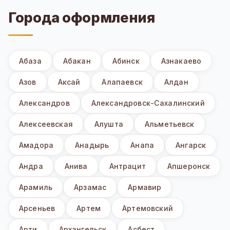
Города оформления
Абаза
Абакан
Абинск
Азнакаево
Азов
Аксай
Алапаевск
Алдан
Александров
Александровск-Сахалинский
Алексеевская
Алушта
Альметьевск
Амадора
Анадырь
Анапа
Ангарск
Андра
Анива
Антрацит
Апшеронск
Арамиль
Арзамас
Армавир
Арсеньев
Артем
Артемовский
Арти
Архангельск
Асбест