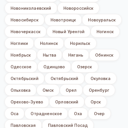
Новониколаевский
Новороссийск
Новосибирск
Новотроицк
Новоуральск
Новочеркасск
Новый Уренгой
Ногинск
Ноглики
Нолинск
Норильск
Ноябрьск
Нытва
Нягань
Обнинск
Одесское
Одинцово
Озерск
Октябрьский
Октябрьский
Окуловка
Ольховка
Омск
Орел
Оренбург
Орехово-Зуево
Орловский
Орск
Оса
Отрадненское
Оха
Очер
Павловская
Павловский Посад