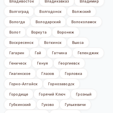
Владивосток
Владикавказ
Владимир
Волгоград
Волгодонск
Волжский
Вологда
Володарский
Волоколамск
Волот
Воркута
Воронеж
Воскресенск
Воткинск
Выкса
Гагарин
Гай
Гатчина
Геленджик
Геническ
Генуя
Георгиевск
Гиагинское
Глазов
Горловка
Горно-Алтайск
Горнозаводск
Городище
Горячий Ключ
Грозный
Губкинский
Гуково
Гулькевичи