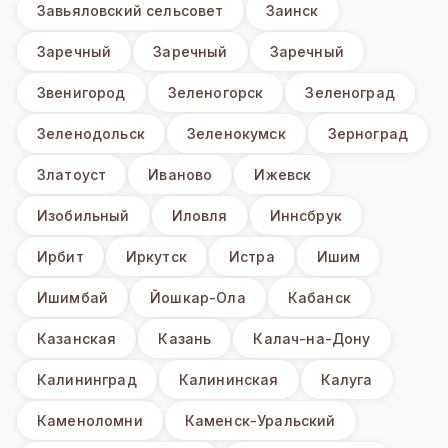
Завьяловский сельсовет
Заинск
Заречный
Заречный
Заречный
Звенигород
Зеленогорск
Зеленоград
Зеленодольск
Зеленокумск
Зерноград
Златоуст
Иваново
Ижевск
Изобильный
Иловля
Иннсбрук
Ирбит
Иркутск
Истра
Ишим
Ишимбай
Йошкар-Ола
Кабанск
Казанская
Казань
Калач-на-Дону
Калининград
Калининская
Калуга
Каменоломни
Каменск-Уральский