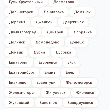
Гусь-Хрустальный
Далматово
Дальнегорск
Даниловка
Демянск
Дербент
Джанкой
Дзержинск
Димитровград
Дмитров
Добрянка
Долинск
Домодедово
Донецк
Донецк
Дубна
Дубовка
Евпатория
Егорьевск
Ейск
Екатеринбург
Елань
Елец
Енакиево
Ессентуки
Железногорск
Железногорск
Жигулевск
Жирновск
Жуковский
Заветное
Заводоуковск