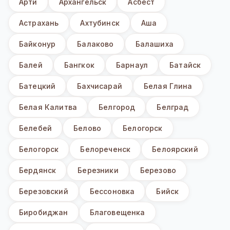
Арти
Архангельск
Асбест
Астрахань
Ахтубинск
Аша
Байконур
Балаково
Балашиха
Балей
Бангкок
Барнаул
Батайск
Батецкий
Бахчисарай
Белая Глина
Белая Калитва
Белгород
Белград
Белебей
Белово
Белогорск
Белогорск
Белореченск
Белоярский
Бердянск
Березники
Березово
Березовский
Бессоновка
Бийск
Биробиджан
Благовещенка