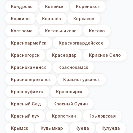
Кондрово
Копейск
Кореновск
Коркино
Королёв
Корсаков
Кострома
Котельниково
Котово
Красноармейск
Красногвардейское
Красногорск
Краснодар
Красное Село
Краснокаменск
Краснокамск
Красноперекопск
Краснотурьинск
Красноуфимск
Красноярск
Красный Сад
Красный Сулин
Красный луч
Кропоткин
Крыловская
Крымск
Кудымкар
Куеда
Кулунда