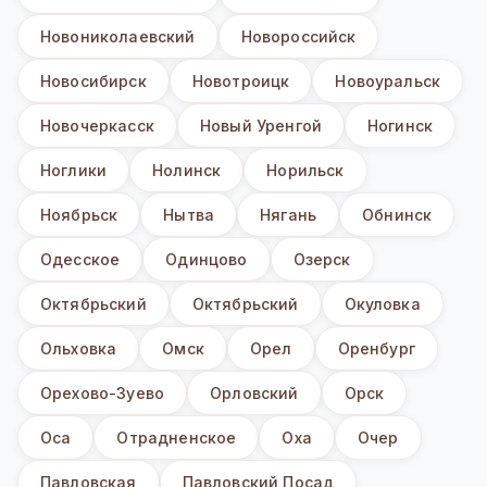
Новониколаевский
Новороссийск
Новосибирск
Новотроицк
Новоуральск
Новочеркасск
Новый Уренгой
Ногинск
Ноглики
Нолинск
Норильск
Ноябрьск
Нытва
Нягань
Обнинск
Одесское
Одинцово
Озерск
Октябрьский
Октябрьский
Окуловка
Ольховка
Омск
Орел
Оренбург
Орехово-Зуево
Орловский
Орск
Оса
Отрадненское
Оха
Очер
Павловская
Павловский Посад