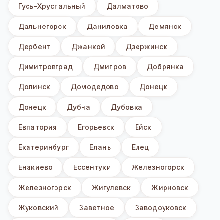
Гусь-Хрустальный
Далматово
Дальнегорск
Даниловка
Демянск
Дербент
Джанкой
Дзержинск
Димитровград
Дмитров
Добрянка
Долинск
Домодедово
Донецк
Донецк
Дубна
Дубовка
Евпатория
Егорьевск
Ейск
Екатеринбург
Елань
Елец
Енакиево
Ессентуки
Железногорск
Железногорск
Жигулевск
Жирновск
Жуковский
Заветное
Заводоуковск