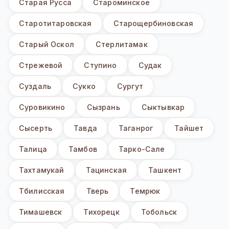
Старая Русса
Староминское
Старотитаровская
Старощербиновская
Старый Оскол
Стерлитамак
Стрежевой
Ступино
Судак
Суздаль
Сукко
Сургут
Суровикино
Сызрань
Сыктывкар
Сысерть
Тавда
Таганрог
Тайшет
Талица
Тамбов
Тарко-Сале
Тахтамукай
Тацинская
Ташкент
Тбилисская
Тверь
Темрюк
Тимашевск
Тихорецк
Тобольск