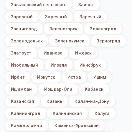
Завьяловский сельсовет
Заинск
Заречный
Заречный
Заречный
Звенигород
Зеленогорск
Зеленоград
Зеленодольск
Зеленокумск
Зерноград
Златоуст
Иваново
Ижевск
Изобильный
Иловля
Иннсбрук
Ирбит
Иркутск
Истра
Ишим
Ишимбай
Йошкар-Ола
Кабанск
Казанская
Казань
Калач-на-Дону
Калининград
Калининская
Калуга
Каменоломни
Каменск-Уральский