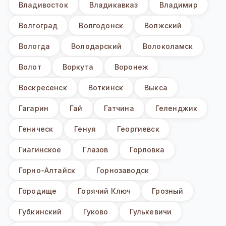
Владивосток
Владикавказ
Владимир
Волгоград
Волгодонск
Волжский
Вологда
Володарский
Волоколамск
Волот
Воркута
Воронеж
Воскресенск
Воткинск
Выкса
Гагарин
Гай
Гатчина
Геленджик
Геническ
Генуя
Георгиевск
Гиагинское
Глазов
Горловка
Горно-Алтайск
Горнозаводск
Городище
Горячий Ключ
Грозный
Губкинский
Гуково
Гулькевичи