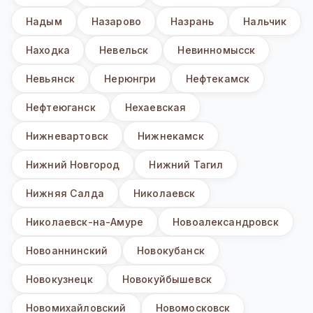
Надым
Назарово
Назрань
Нальчик
Находка
Невельск
Невинномысск
Невьянск
Нерюнгри
Нефтекамск
Нефтеюганск
Нехаевская
Нижневартовск
Нижнекамск
Нижний Новгород
Нижний Тагил
Нижняя Салда
Николаевск
Николаевск-на-Амуре
Новоалександровск
Новоаннинский
Новокубанск
Новокузнецк
Новокуйбышевск
Новомихайловский
Новомосковск