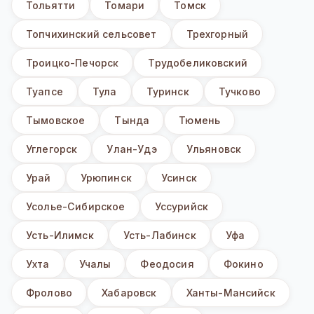
Тольятти
Томари
Томск
Топчихинский сельсовет
Трехгорный
Троицко-Печорск
Трудобеликовский
Туапсе
Тула
Туринск
Тучково
Тымовское
Тында
Тюмень
Углегорск
Улан-Удэ
Ульяновск
Урай
Урюпинск
Усинск
Усолье-Сибирское
Уссурийск
Усть-Илимск
Усть-Лабинск
Уфа
Ухта
Учалы
Феодосия
Фокино
Фролово
Хабаровск
Ханты-Мансийск