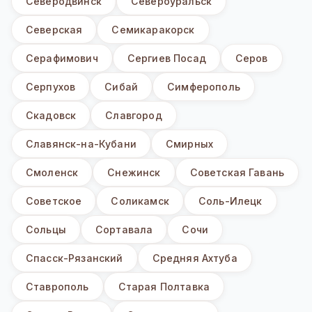
Северодвинск
Североуральск
Северская
Семикаракорск
Серафимович
Сергиев Посад
Серов
Серпухов
Сибай
Симферополь
Скадовск
Славгород
Славянск-на-Кубани
Смирных
Смоленск
Снежинск
Советская Гавань
Советское
Соликамск
Соль-Илецк
Сольцы
Сортавала
Сочи
Спасск-Рязанский
Средняя Ахтуба
Ставрополь
Старая Полтавка