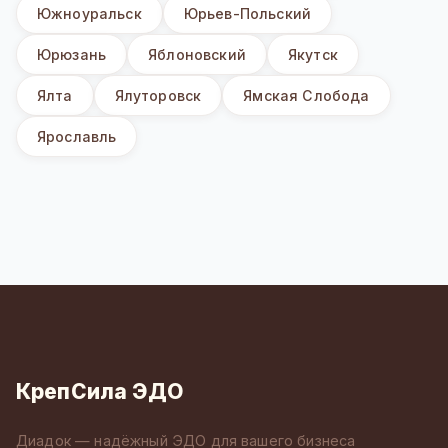
Южноуральск
Юрьев-Польский
Юрюзань
Яблоновский
Якутск
Ялта
Ялуторовск
Ямская Слобода
Ярославль
КрепСила ЭДО
Диадок — надёжный ЭДО для вашего бизнеса