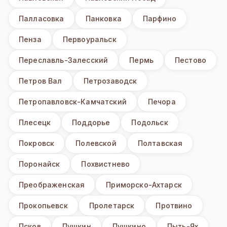
Палласовка
Панковка
Парфино
Пенза
Первоуральск
Переславль-Залесский
Пермь
Пестово
Петров Вал
Петрозаводск
Петропавловск-Камчатский
Печора
Плесецк
Поддорье
Подольск
Покровск
Полевской
Полтавская
Поронайск
Похвистнево
Преображенская
Приморско-Ахтарск
Прокопьевск
Пролетарск
Протвино
Псков
Пушкин
Пушкино
Пыть-Ях