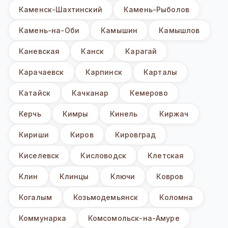
Каменск-Шахтинский
Камень-Рыболов
Камень-на-Оби
Камышин
Камышлов
Каневская
Канск
Карагай
Карачаевск
Карпинск
Карталы
Катайск
Качканар
Кемерово
Керчь
Кимры
Кинель
Киржач
Кириши
Киров
Кировград
Киселевск
Кисловодск
Клетская
Клин
Клинцы
Ключи
Ковров
Когалым
Козьмодемьянск
Коломна
Коммунарка
Комсомольск-на-Амуре