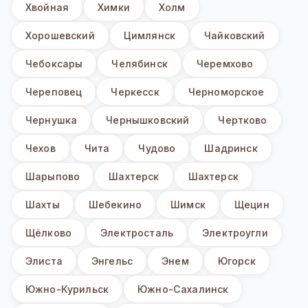
Хвойная
Химки
Холм
Хорошевский
Цимлянск
Чайковский
Чебоксары
Челябинск
Черемхово
Череповец
Черкесск
Черноморское
Чернушка
Чернышковский
Чертково
Чехов
Чита
Чудово
Шадринск
Шарыпово
Шахтерск
Шахтерск
Шахты
Шебекино
Шимск
Щецин
Щёлково
Электросталь
Электроугли
Элиста
Энгельс
Энем
Югорск
Южно-Курильск
Южно-Сахалинск