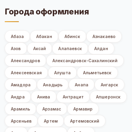
Города оформления
Абаза
Абакан
Абинск
Азнакаево
Азов
Аксай
Алапаевск
Алдан
Александров
Александровск-Сахалинский
Алексеевская
Алушта
Альметьевск
Амадора
Анадырь
Анапа
Ангарск
Андра
Анива
Антрацит
Апшеронск
Арамиль
Арзамас
Армавир
Арсеньев
Артем
Артемовский