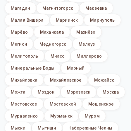
Магадан
Магнитогорск
Макеевка
Малая Вишера
Мариинск
Мариуполь
Марёво
Махачкала
Махнёво
Мегион
Медногорск
Мелеуз
Мелитополь
Миасс
Миллерово
Минеральные Воды
Мирный
Михайловка
Михайловское
Можайск
Можга
Моздок
Морозовск
Москва
Мостовское
Мостовской
Мошенское
Муравленко
Мурманск
Муром
Мыски
Мытищи
Набережные Челны