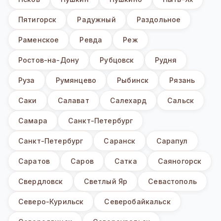
Пятигорск
Радужный
Раздольное
Раменское
Ревда
Реж
Ростов-на-Дону
Рубцовск
Рудня
Руза
Румянцево
Рыбинск
Рязань
Саки
Салават
Салехард
Сальск
Самара
Санкт-Петербург
Санкт-Петербург
Саранск
Сарапул
Саратов
Саров
Сатка
Саяногорск
Свердловск
Светлый Яр
Севастополь
Северо-Курильск
Северобайкальск