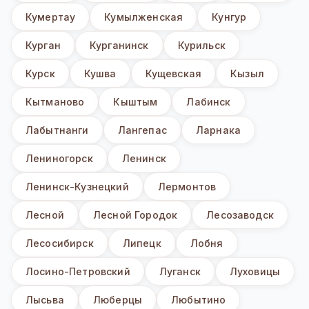
Кумертау
Кумылженская
Кунгур
Курган
Курганинск
Курильск
Курск
Кушва
Кущевская
Кызыл
Кытманово
Кыштым
Лабинск
Лабытнанги
Лангепас
Ларнака
Лениногорск
Ленинск
Ленинск-Кузнецкий
Лермонтов
Лесной
Лесной Городок
Лесозаводск
Лесосибирск
Липецк
Лобня
Лосино-Петровский
Луганск
Луховицы
Лысьва
Люберцы
Любытино