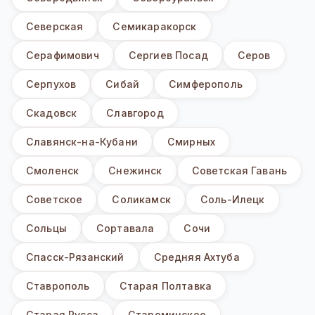
Северская
Семикаракорск
Серафимович
Сергиев Посад
Серов
Серпухов
Сибай
Симферополь
Скадовск
Славгород
Славянск-на-Кубани
Смирных
Смоленск
Снежинск
Советская Гавань
Советское
Соликамск
Соль-Илецк
Сольцы
Сортавала
Сочи
Спасск-Рязанский
Средняя Ахтуба
Ставрополь
Старая Полтавка
Старая Русса
Староминское