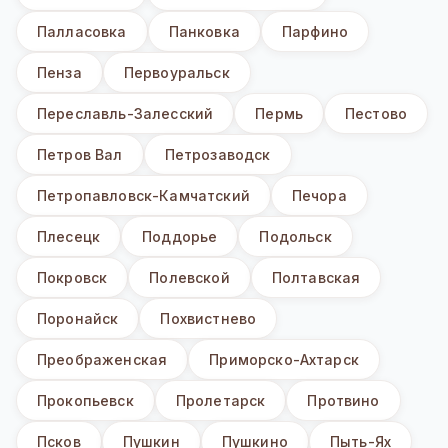
Палласовка
Панковка
Парфино
Пенза
Первоуральск
Переславль-Залесский
Пермь
Пестово
Петров Вал
Петрозаводск
Петропавловск-Камчатский
Печора
Плесецк
Поддорье
Подольск
Покровск
Полевской
Полтавская
Поронайск
Похвистнево
Преображенская
Приморско-Ахтарск
Прокопьевск
Пролетарск
Протвино
Псков
Пушкин
Пушкино
Пыть-Ях