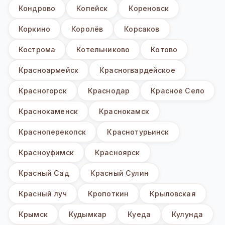
Кондрово
Копейск
Кореновск
Коркино
Королёв
Корсаков
Кострома
Котельниково
Котово
Красноармейск
Красногвардейское
Красногорск
Краснодар
Красное Село
Краснокаменск
Краснокамск
Красноперекопск
Краснотурьинск
Красноуфимск
Красноярск
Красный Сад
Красный Сулин
Красный луч
Кропоткин
Крыловская
Крымск
Кудымкар
Куеда
Кулунда