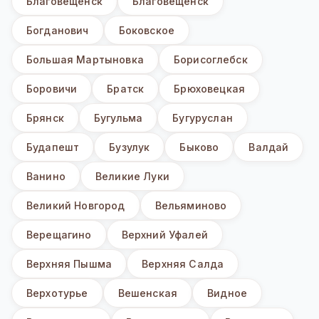
Благовещенск
Благовещенск
Богданович
Боковское
Большая Мартыновка
Борисоглебск
Боровичи
Братск
Брюховецкая
Брянск
Бугульма
Бугуруслан
Будапешт
Бузулук
Быково
Валдай
Ванино
Великие Луки
Великий Новгород
Вельяминово
Верещагино
Верхний Уфалей
Верхняя Пышма
Верхняя Салда
Верхотурье
Вешенская
Видное