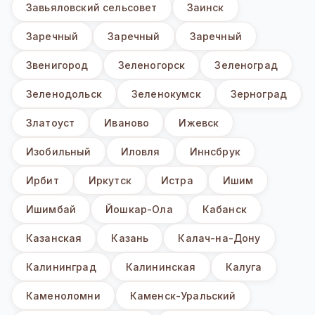
Завьяловский сельсовет
Заинск
Заречный
Заречный
Заречный
Звенигород
Зеленогорск
Зеленоград
Зеленодольск
Зеленокумск
Зерноград
Златоуст
Иваново
Ижевск
Изобильный
Иловля
Иннсбрук
Ирбит
Иркутск
Истра
Ишим
Ишимбай
Йошкар-Ола
Кабанск
Казанская
Казань
Калач-на-Дону
Калининград
Калининская
Калуга
Каменоломни
Каменск-Уральский