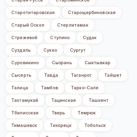
Старотитаровская
Старощербиновская
Старый Оскол
Стерлитамак
Стрежевой
Ступино
Судак
Суздаль
Сукко
Сургут
Суровикино
Сызрань
Сыктывкар
Сысерть
Тавда
Таганрог
Тайшет
Талица
Тамбов
Тарко-Сале
Тахтамукай
Тацинская
Ташкент
Тбилисская
Тверь
Темрюк
Тимашевск
Тихорецк
Тобольск