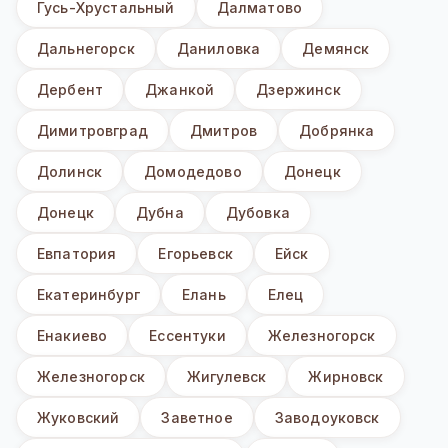
Гусь-Хрустальный
Далматово
Дальнегорск
Даниловка
Демянск
Дербент
Джанкой
Дзержинск
Димитровград
Дмитров
Добрянка
Долинск
Домодедово
Донецк
Донецк
Дубна
Дубовка
Евпатория
Егорьевск
Ейск
Екатеринбург
Елань
Елец
Енакиево
Ессентуки
Железногорск
Железногорск
Жигулевск
Жирновск
Жуковский
Заветное
Заводоуковск