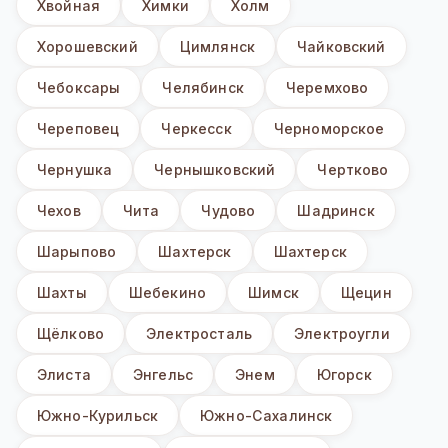
Хвойная
Химки
Холм
Хорошевский
Цимлянск
Чайковский
Чебоксары
Челябинск
Черемхово
Череповец
Черкесск
Черноморское
Чернушка
Чернышковский
Чертково
Чехов
Чита
Чудово
Шадринск
Шарыпово
Шахтерск
Шахтерск
Шахты
Шебекино
Шимск
Щецин
Щёлково
Электросталь
Электроугли
Элиста
Энгельс
Энем
Югорск
Южно-Курильск
Южно-Сахалинск