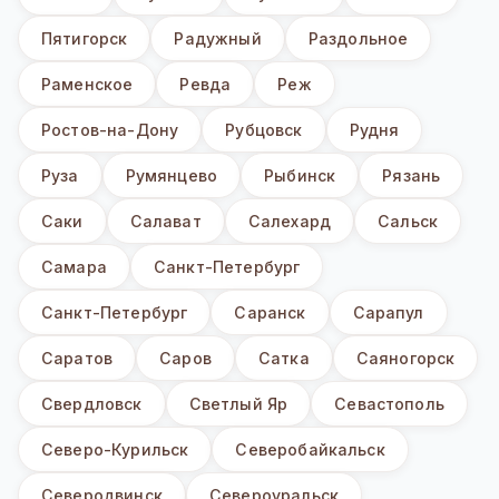
Пятигорск
Радужный
Раздольное
Раменское
Ревда
Реж
Ростов-на-Дону
Рубцовск
Рудня
Руза
Румянцево
Рыбинск
Рязань
Саки
Салават
Салехард
Сальск
Самара
Санкт-Петербург
Санкт-Петербург
Саранск
Сарапул
Саратов
Саров
Сатка
Саяногорск
Свердловск
Светлый Яр
Севастополь
Северо-Курильск
Северобайкальск
Северодвинск
Североуральск