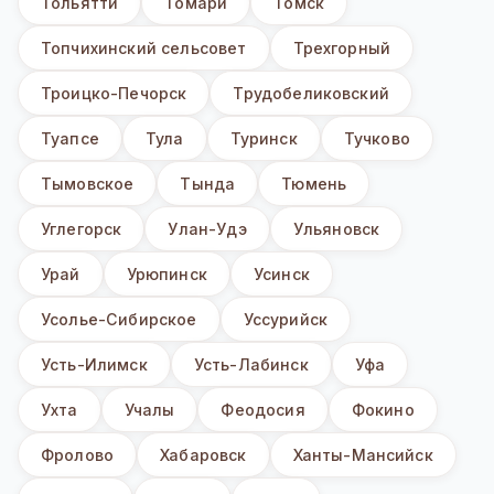
Тольятти
Томари
Томск
Топчихинский сельсовет
Трехгорный
Троицко-Печорск
Трудобеликовский
Туапсе
Тула
Туринск
Тучково
Тымовское
Тында
Тюмень
Углегорск
Улан-Удэ
Ульяновск
Урай
Урюпинск
Усинск
Усолье-Сибирское
Уссурийск
Усть-Илимск
Усть-Лабинск
Уфа
Ухта
Учалы
Феодосия
Фокино
Фролово
Хабаровск
Ханты-Мансийск