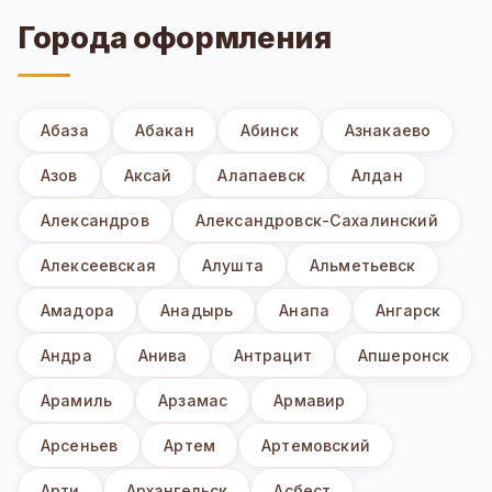
Города оформления
Абаза
Абакан
Абинск
Азнакаево
Азов
Аксай
Алапаевск
Алдан
Александров
Александровск-Сахалинский
Алексеевская
Алушта
Альметьевск
Амадора
Анадырь
Анапа
Ангарск
Андра
Анива
Антрацит
Апшеронск
Арамиль
Арзамас
Армавир
Арсеньев
Артем
Артемовский
Арти
Архангельск
Асбест