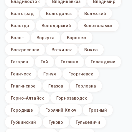
Владивосток
Владикавказ
Владимир
Волгоград
Волгодонск
Волжский
Вологда
Володарский
Волоколамск
Волот
Воркута
Воронеж
Воскресенск
Воткинск
Выкса
Гагарин
Гай
Гатчина
Геленджик
Геническ
Генуя
Георгиевск
Гиагинское
Глазов
Горловка
Горно-Алтайск
Горнозаводск
Городище
Горячий Ключ
Грозный
Губкинский
Гуково
Гулькевичи