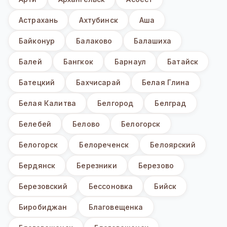
Астрахань
Ахтубинск
Аша
Байконур
Балаково
Балашиха
Балей
Бангкок
Барнаул
Батайск
Батецкий
Бахчисарай
Белая Глина
Белая Калитва
Белгород
Белград
Белебей
Белово
Белогорск
Белогорск
Белореченск
Белоярский
Бердянск
Березники
Березово
Березовский
Бессоновка
Бийск
Биробиджан
Благовещенка