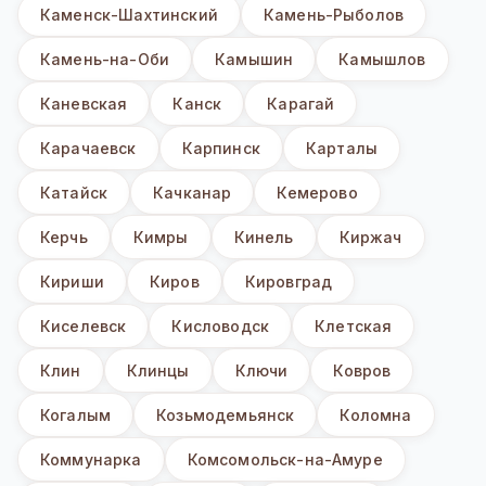
Каменск-Шахтинский
Камень-Рыболов
Камень-на-Оби
Камышин
Камышлов
Каневская
Канск
Карагай
Карачаевск
Карпинск
Карталы
Катайск
Качканар
Кемерово
Керчь
Кимры
Кинель
Киржач
Кириши
Киров
Кировград
Киселевск
Кисловодск
Клетская
Клин
Клинцы
Ключи
Ковров
Когалым
Козьмодемьянск
Коломна
Коммунарка
Комсомольск-на-Амуре