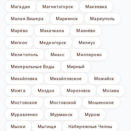
Магадан
Магнитогорск
Макеевка
Малая Вишера
Мариинск
Мариуполь
Марёво
Махачкала
Махнёво
Мегион
Медногорск
Мелеуз
Мелитополь
Миасс
Миллерово
Минеральные Воды
Мирный
Михайловка
Михайловское
Можайск
Можга
Моздок
Морозовск
Москва
Мостовское
Мостовской
Мошенское
Муравленко
Мурманск
Муром
Мыски
Мытищи
Набережные Челны