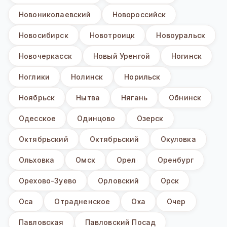
Новониколаевский
Новороссийск
Новосибирск
Новотроицк
Новоуральск
Новочеркасск
Новый Уренгой
Ногинск
Ноглики
Нолинск
Норильск
Ноябрьск
Нытва
Нягань
Обнинск
Одесское
Одинцово
Озерск
Октябрьский
Октябрьский
Окуловка
Ольховка
Омск
Орел
Оренбург
Орехово-Зуево
Орловский
Орск
Оса
Отрадненское
Оха
Очер
Павловская
Павловский Посад