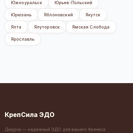
Южноуральск
Юрьев-Польский
Юрюзань
Яблоновский
Якутск
Ялта
Ялуторовск
Ямская Слобода
Ярославль
КрепСила ЭДО
Диадок — надёжный ЭДО для вашего бизнеса