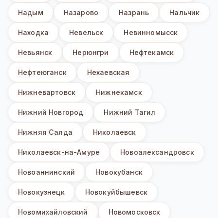
Надым
Назарово
Назрань
Нальчик
Находка
Невельск
Невинномысск
Невьянск
Нерюнгри
Нефтекамск
Нефтеюганск
Нехаевская
Нижневартовск
Нижнекамск
Нижний Новгород
Нижний Тагил
Нижняя Салда
Николаевск
Николаевск-на-Амуре
Новоалександровск
Новоаннинский
Новокубанск
Новокузнецк
Новокуйбышевск
Новомихайловский
Новомосковск