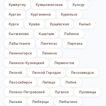
Кумертау
Кумылженская
Кунгур
Курган
Курганинск
Курильск
Курск
Кушва
Кущевская
Кызыл
Кытманово
Кыштым
Лабинск
Лабытнанги
Лангепас
Ларнака
Лениногорск
Ленинск
Ленинск-Кузнецкий
Лермонтов
Лесной
Лесной Городок
Лесозаводск
Лесосибирск
Липецк
Лобня
Лосино-Петровский
Луганск
Луховицы
Лысьва
Люберцы
Любытино