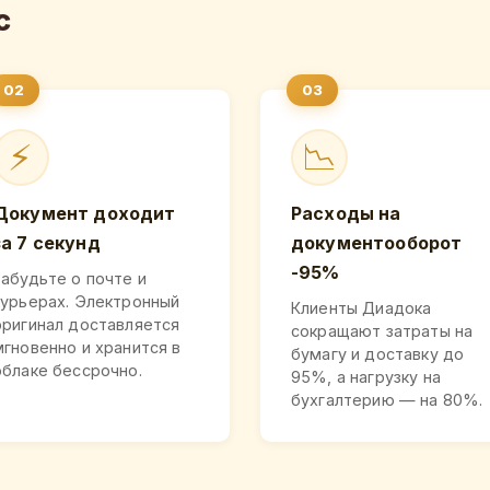
с
⚡
📉
Документ доходит
Расходы на
за 7 секунд
документооборот
-95%
Забудьте о почте и
курьерах. Электронный
Клиенты Диадока
оригинал доставляется
сокращают затраты на
мгновенно и хранится в
бумагу и доставку до
облаке бессрочно.
95%, а нагрузку на
бухгалтерию — на 80%.