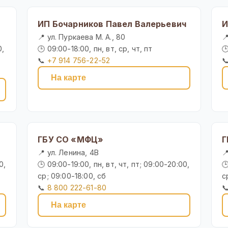
ИП Бочарников Павел Валерьевич
И
📍 ул. Пуркаева М. А., 80

0,
🕒 09:00-18:00, пн, вт, ср, чт, пт

📞
+7 914 756-22-52

На карте
ГБУ СО «МФЦ»
Г
📍 ул. Ленина, 4В

0,
🕒 09:00-19:00, пн, вт, чт, пт; 09:00-20:00,

ср; 09:00-18:00, сб
с
📞
8 800 222-61-80

На карте