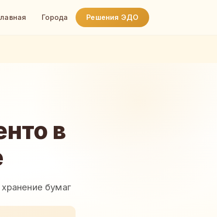
Главная
Города
Решения ЭДО
нто в
е
 хранение бумаг