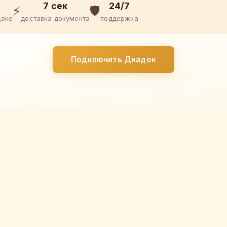
7 сек
24/7
⚡
🛡️
доке
доставка документа
поддержка
Подключить Диадок