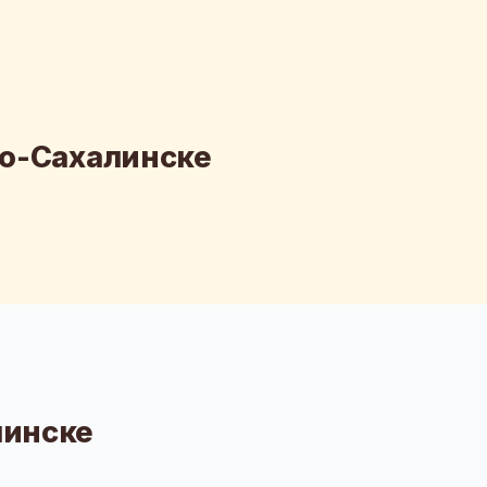
но-Сахалинске
линске