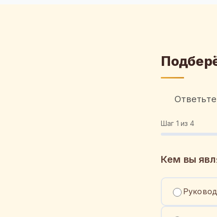
Подберё
Ответьте
Шаг
1
из 4
Кем вы явл
Руковод