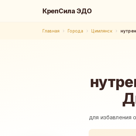
КрепСила ЭДО
Главная
Города
Цимлянск
нутрен
нутре
Д
для избавления 