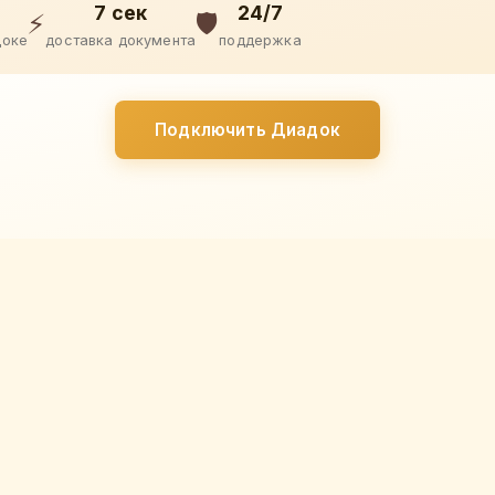
7 сек
24/7
⚡
🛡️
доке
доставка документа
поддержка
Подключить Диадок