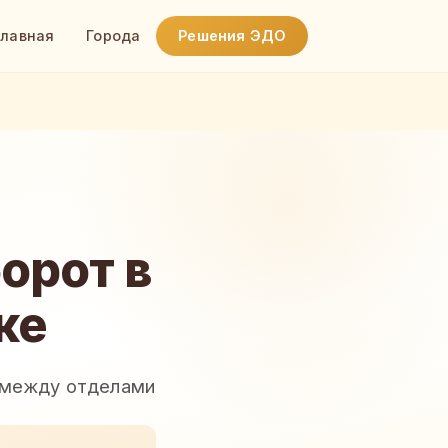
Главная
Города
Решения ЭДО
орот в
ке
я между отделами