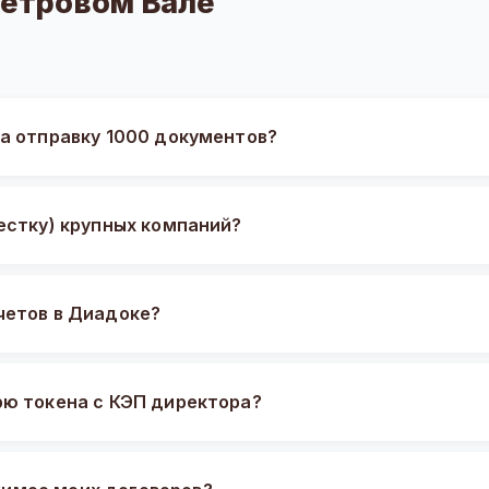
Петровом Вале
на отправку 1000 документов?
естку) крупных компаний?
четов в Диадоке?
рю токена с КЭП директора?