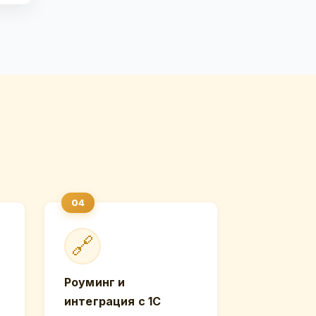
🔗
Роуминг и
интеграция с 1С