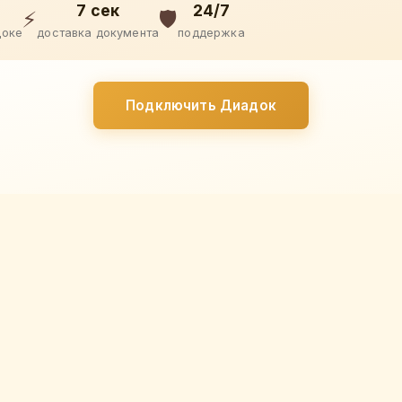
7 сек
24/7
⚡
🛡️
доке
доставка документа
поддержка
Подключить Диадок