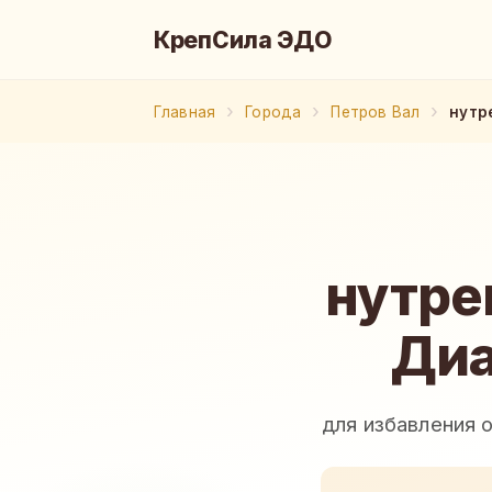
КрепСила ЭДО
Главная
Города
Петров Вал
нутр
нутре
Диа
для избавления 