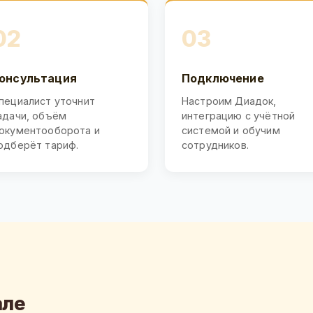
02
03
онсультация
Подключение
пециалист уточнит
Настроим Диадок,
адачи, объём
интеграцию с учётной
окументооборота и
системой и обучим
одберёт тариф.
сотрудников.
але