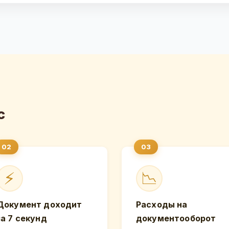
с
⚡
📉
Документ доходит
Расходы на
за 7 секунд
документооборот