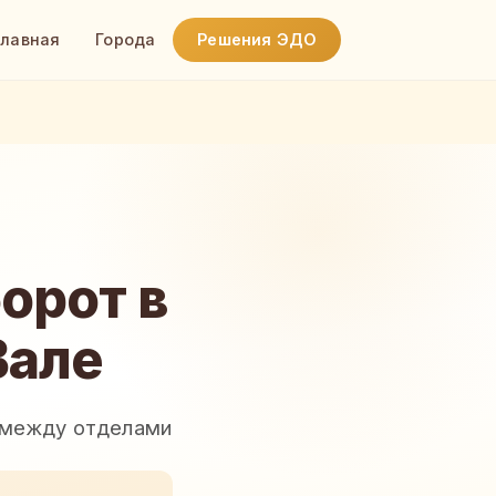
Главная
Города
Решения ЭДО
орот в
Вале
я между отделами