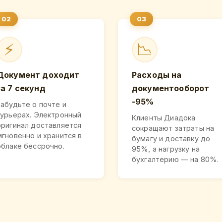
⚡
📉
Документ доходит
Расходы на
за 7 секунд
документооборот
-95%
Забудьте о почте и
курьерах. Электронный
Клиенты Диадока
оригинал доставляется
сокращают затраты на
мгновенно и хранится в
бумагу и доставку до
облаке бессрочно.
95%, а нагрузку на
бухгалтерию — на 80%.