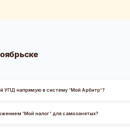
Ноябрьске
й УПД напрямую в систему 'Мой Арбитр'?
ожением 'Мой налог' для самозанятых?