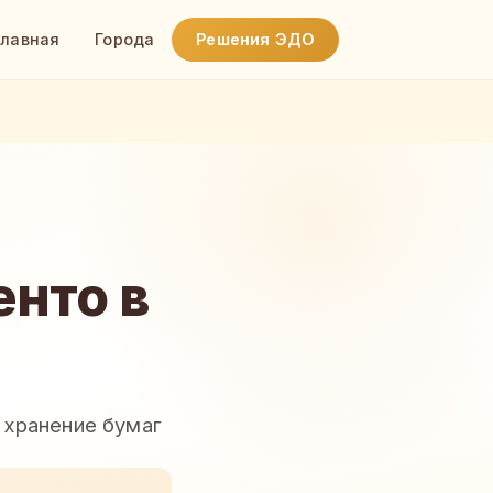
Главная
Города
Решения ЭДО
нто в
 хранение бумаг