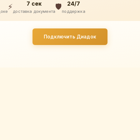
7 сек
24/7
⚡
🛡️
доке
доставка документа
поддержка
Подключить Диадок