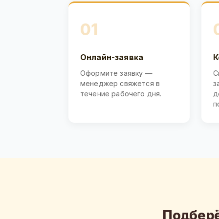
01
Онлайн-заявка
К
Оформите заявку —
С
менеджер свяжется в
з
течение рабочего дня.
д
п
Подберё