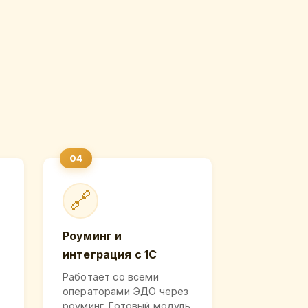
🔗
Роуминг и
интеграция с 1С
Работает со всеми
операторами ЭДО через
роуминг. Готовый модуль