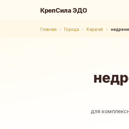
КрепСила ЭДО
Главная
Города
Карагай
недрени
недр
для комплекс