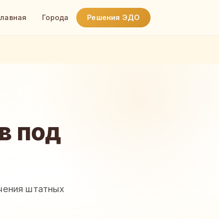
Главная
Города
Решения ЭДО
в под
чения штатных