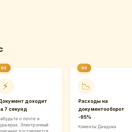
с
⚡
📉
Документ доходит
Расходы на
за 7 секунд
документооборот
-95%
Забудьте о почте и
курьерах. Электронный
Клиенты Диадока
оригинал доставляется