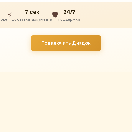
7 сек
24/7
⚡
🛡️
доке
доставка документа
поддержка
Подключить Диадок