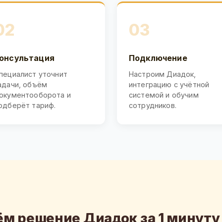
02
03
онсультация
Подключение
пециалист уточнит
Настроим Диадок,
адачи, объём
интеграцию с учётной
окументооборота и
системой и обучим
одберёт тариф.
сотрудников.
м решение Диадок за 1 минуту