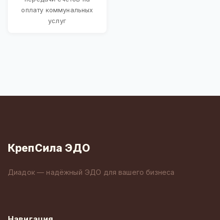
оплату коммунальных
услуг
КрепСила ЭДО
Диадок — надёжный ЭДО для вашего бизнеса
Навигация