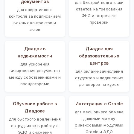
документов
для быстрой подготовки
ответов на требования
для оперативного
ФНС и встречные
контроля за подписанием
проверки
важных контрактов и
актов
Диадок в
Диадок для
недвижимости
образовательных
центров
для ускорения
визирования документов
для онлайн-зачисления
между собственниками и
студентов и подписания
арендаторами
договоров на курсы
Обучение работе в
Интеграция с Oracle
Диадоке
для бесшовного обмена
данными между
для быстрого вовлечения
финансовыми модулями
сотрудников в работу с
Oracle и ЭДО
ЭДО и снижения