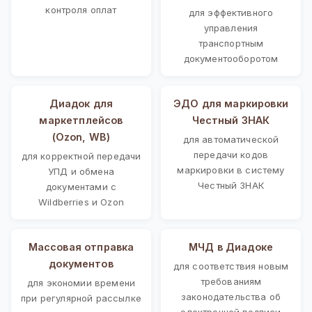
контроля оплат
для эффективного
управления
транспортным
документооборотом
Диадок для
ЭДО для маркировки
маркетплейсов
Честный ЗНАК
(Ozon, WB)
для автоматической
передачи кодов
для корректной передачи
маркировки в систему
УПД и обмена
Честный ЗНАК
документами с
Wildberries и Ozon
Массовая отправка
МЧД в Диадоке
документов
для соответствия новым
требованиям
для экономии времени
законодательства об
при регулярной рассылке
электронной подписи