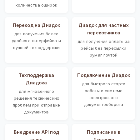
количества ошибок
Переход на Диадок
Диадок для частных
перевозчиков
для получения более
удобного интерфейса и
для получения оплаты за
лучшей техподдержки
рейсы без пересылки
бумаг почтой
Техподдержка
Подключение Диадок
Диадока
для быстрого старта
работы в системе
для мгновенного
электронного
решения технических
документооборота
проблем при отправке
документов
Внедрение API под
Подписание в
ключ
Диадоке