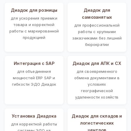
Диадок для розницы
Диадок для
самозанятых
для ускорения приемки
товара и корректной
для профессиональной
работы с маркированной
работы с крупными
продукцией
заказчиками без лишней
бюрократии
Интеграция с SAP
Диадок для АПК и СХ
для объединения
для своевременного
мощностей ERP SAP и
обмена документами в
гибкости ЭДО Диадок
условиях
географической
удаленности хозяйств
Установка Диадока
Диадок для складов и
логистических
для корректной работы
центров
системы ЭДО на