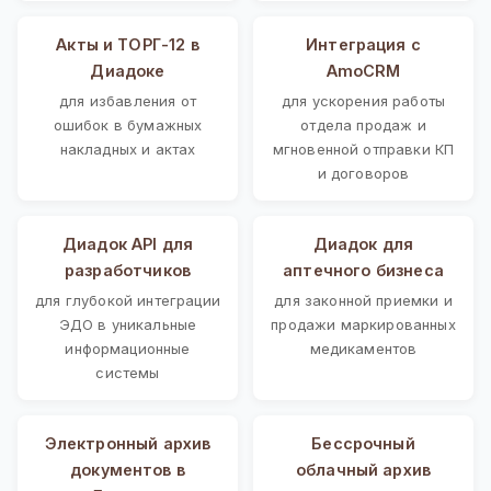
Акты и ТОРГ-12 в
Интеграция с
Диадоке
AmoCRM
для избавления от
для ускорения работы
ошибок в бумажных
отдела продаж и
накладных и актах
мгновенной отправки КП
и договоров
Диадок API для
Диадок для
разработчиков
аптечного бизнеса
для глубокой интеграции
для законной приемки и
ЭДО в уникальные
продажи маркированных
информационные
медикаментов
системы
Электронный архив
Бессрочный
документов в
облачный архив