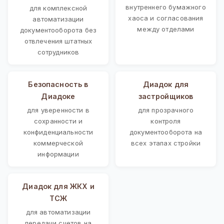
внутреннего бумажного
для комплексной
хаоса и согласования
автоматизации
между отделами
документооборота без
отвлечения штатных
сотрудников
Безопасность в
Диадок для
Диадоке
застройщиков
для уверенности в
для прозрачного
сохранности и
контроля
конфиденциальности
документооборота на
коммерческой
всех этапах стройки
информации
Диадок для ЖКХ и
ТСЖ
для автоматизации
передачи счетов на