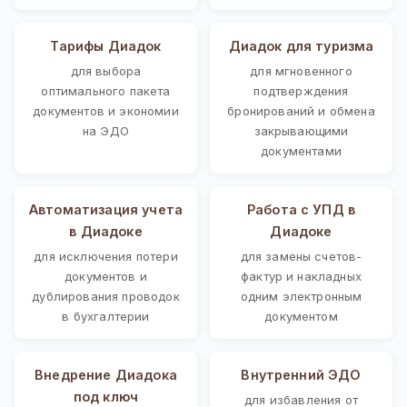
Тарифы Диадок
Диадок для туризма
для выбора
для мгновенного
оптимального пакета
подтверждения
документов и экономии
бронирований и обмена
на ЭДО
закрывающими
документами
Автоматизация учета
Работа с УПД в
в Диадоке
Диадоке
для исключения потери
для замены счетов-
документов и
фактур и накладных
дублирования проводок
одним электронным
в бухгалтерии
документом
Внедрение Диадока
Внутренний ЭДО
под ключ
для избавления от