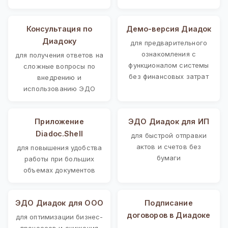
Консультация по
Демо-версия Диадок
Диадоку
для предварительного
ознакомления с
для получения ответов на
функционалом системы
сложные вопросы по
без финансовых затрат
внедрению и
использованию ЭДО
Приложение
ЭДО Диадок для ИП
Diadoc.Shell
для быстрой отправки
актов и счетов без
для повышения удобства
бумаги
работы при больших
объемах документов
ЭДО Диадок для ООО
Подписание
договоров в Диадоке
для оптимизации бизнес-
процессов и снижения