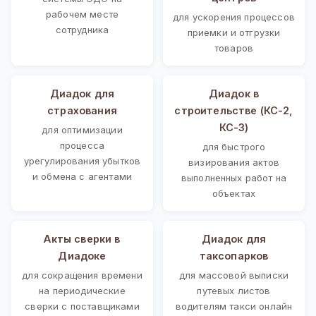
рабочем месте
для ускорения процессов
сотрудника
приемки и отгрузки
товаров
Диадок для
Диадок в
страхования
строительстве (КС-2,
КС-3)
для оптимизации
процесса
для быстрого
урегулирования убытков
визирования актов
и обмена с агентами
выполненных работ на
объектах
Акты сверки в
Диадок для
Диадоке
таксопарков
для сокращения времени
для массовой выписки
на периодические
путевых листов
сверки с поставщиками
водителям такси онлайн