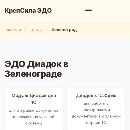
КрепСила ЭДО
Главная
Города
Зеленоград
ЭДО Диадок в
Зеленограде
Модуль Диадок для
Диадок в 1С:Фреш
1С
для работы с
электронными
для отправки документов
документами в облачной
напрямую из учетной
версии 1С
системы