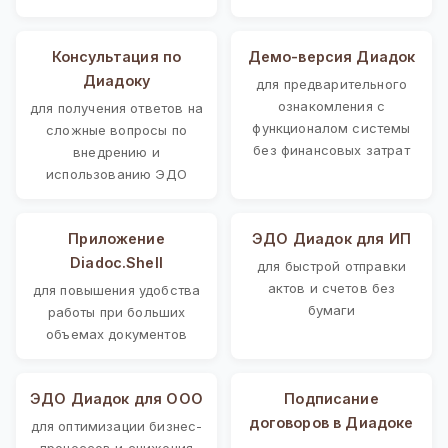
Консультация по
Демо-версия Диадок
Диадоку
для предварительного
ознакомления с
для получения ответов на
функционалом системы
сложные вопросы по
без финансовых затрат
внедрению и
использованию ЭДО
Приложение
ЭДО Диадок для ИП
Diadoc.Shell
для быстрой отправки
актов и счетов без
для повышения удобства
бумаги
работы при больших
объемах документов
ЭДО Диадок для ООО
Подписание
договоров в Диадоке
для оптимизации бизнес-
процессов и снижения