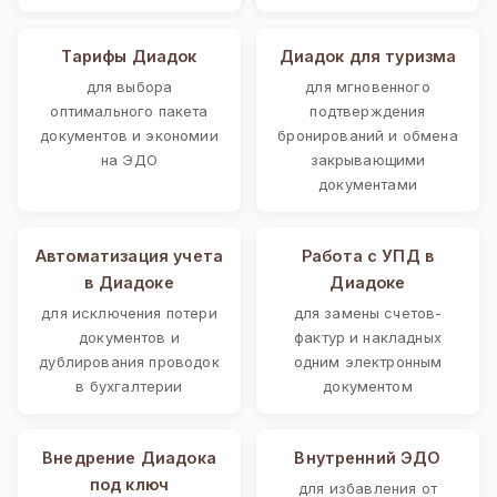
Тарифы Диадок
Диадок для туризма
для выбора
для мгновенного
оптимального пакета
подтверждения
документов и экономии
бронирований и обмена
на ЭДО
закрывающими
документами
Автоматизация учета
Работа с УПД в
в Диадоке
Диадоке
для исключения потери
для замены счетов-
документов и
фактур и накладных
дублирования проводок
одним электронным
в бухгалтерии
документом
Внедрение Диадока
Внутренний ЭДО
под ключ
для избавления от