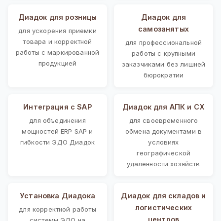
Диадок для розницы
Диадок для
самозанятых
для ускорения приемки
товара и корректной
для профессиональной
работы с маркированной
работы с крупными
продукцией
заказчиками без лишней
бюрократии
Интеграция с SAP
Диадок для АПК и СХ
для объединения
для своевременного
мощностей ERP SAP и
обмена документами в
гибкости ЭДО Диадок
условиях
географической
удаленности хозяйств
Установка Диадока
Диадок для складов и
логистических
для корректной работы
центров
системы ЭДО на