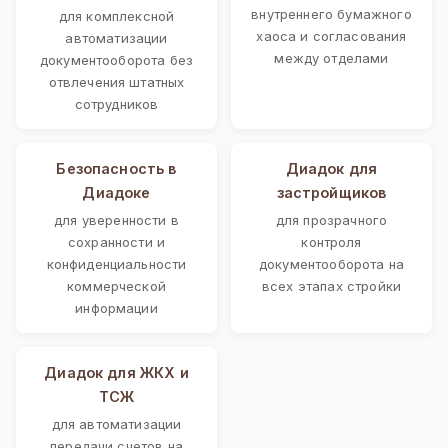
внутреннего бумажного
для комплексной
хаоса и согласования
автоматизации
между отделами
документооборота без
отвлечения штатных
сотрудников
Безопасность в
Диадок для
Диадоке
застройщиков
для уверенности в
для прозрачного
сохранности и
контроля
конфиденциальности
документооборота на
коммерческой
всех этапах стройки
информации
Диадок для ЖКХ и
ТСЖ
для автоматизации
передачи счетов на