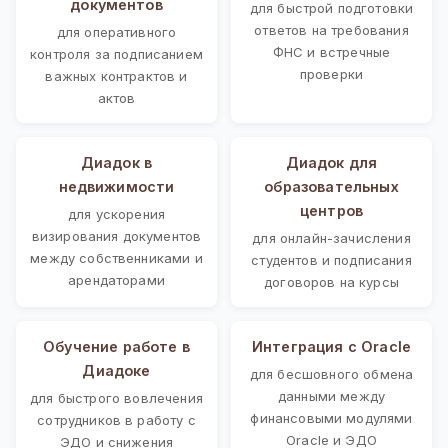
документов
для быстрой подготовки
ответов на требования
для оперативного
ФНС и встречные
контроля за подписанием
проверки
важных контрактов и
актов
Диадок в
Диадок для
недвижимости
образовательных
центров
для ускорения
визирования документов
для онлайн-зачисления
между собственниками и
студентов и подписания
арендаторами
договоров на курсы
Обучение работе в
Интеграция с Oracle
Диадоке
для бесшовного обмена
данными между
для быстрого вовлечения
финансовыми модулями
сотрудников в работу с
Oracle и ЭДО
ЭДО и снижения