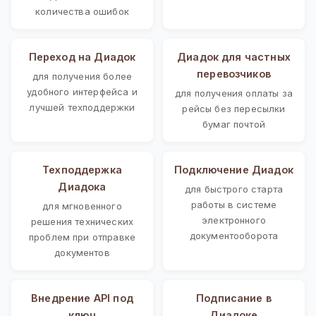
количества ошибок
Переход на Диадок
Диадок для частных
перевозчиков
для получения более
удобного интерфейса и
для получения оплаты за
лучшей техподдержки
рейсы без пересылки
бумаг почтой
Техподдержка
Подключение Диадок
Диадока
для быстрого старта
работы в системе
для мгновенного
электронного
решения технических
документооборота
проблем при отправке
документов
Внедрение API под
Подписание в
ключ
Диадоке