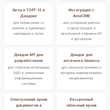
Акты и ТОРГ-12 в
Интеграция с
Диадоке
AmoCRM
для избавления от
для ускорения работы
ошибок в бумажных
отдела продаж и
накладных и актах
мгновенной отправки КП
и договоров
Диадок API для
Диадок для
разработчиков
аптечного бизнеса
для глубокой интеграции
для законной приемки и
ЭДО в уникальные
продажи маркированных
информационные
медикаментов
системы
Электронный архив
Бессрочный
документов в
облачный архив