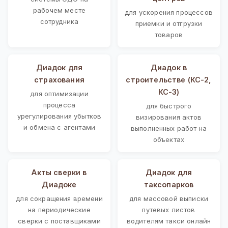
рабочем месте
для ускорения процессов
сотрудника
приемки и отгрузки
товаров
Диадок для
Диадок в
страхования
строительстве (КС-2,
КС-3)
для оптимизации
процесса
для быстрого
урегулирования убытков
визирования актов
и обмена с агентами
выполненных работ на
объектах
Акты сверки в
Диадок для
Диадоке
таксопарков
для сокращения времени
для массовой выписки
на периодические
путевых листов
сверки с поставщиками
водителям такси онлайн