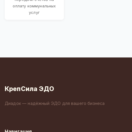
оплату коммунальных
услуг
КрепСила ЭДО
Диадок — надёжный ЭДО для вашего бизнеса
Навигация