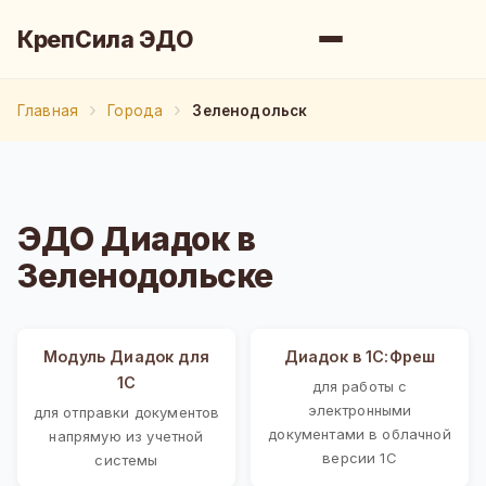
КрепСила ЭДО
Главная
Города
Зеленодольск
ЭДО Диадок в
Зеленодольске
Модуль Диадок для
Диадок в 1С:Фреш
1С
для работы с
электронными
для отправки документов
документами в облачной
напрямую из учетной
версии 1С
системы