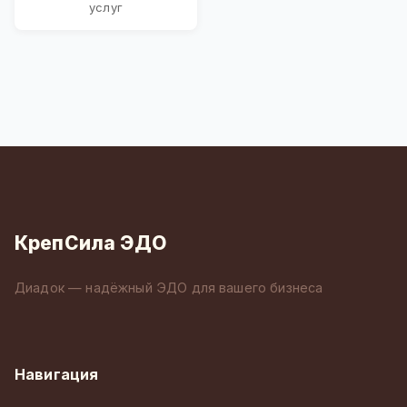
услуг
КрепСила ЭДО
Диадок — надёжный ЭДО для вашего бизнеса
Навигация