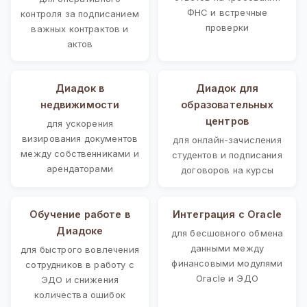
ФНС и встречные
контроля за подписанием
проверки
важных контрактов и
актов
Диадок в
Диадок для
недвижимости
образовательных
центров
для ускорения
визирования документов
для онлайн-зачисления
между собственниками и
студентов и подписания
арендаторами
договоров на курсы
Обучение работе в
Интеграция с Oracle
Диадоке
для бесшовного обмена
данными между
для быстрого вовлечения
финансовыми модулями
сотрудников в работу с
Oracle и ЭДО
ЭДО и снижения
количества ошибок