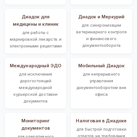
Диадок для
Диадок и Меркурий
медицины и клиник
для синхронизации
ветеринарного контроля
для работы с
и финансового
маркировкой лекарств и
документооборота
электронными рецептами
Международный ЭДО
Мобильный Диадок
для исключения
для непрерывного
дорогостоящей
управления
международной
документооборотом вне
курьерской доставки
офиса
документов
Мониторинг
Налоговая в Диадоке
документов
для быстрой подготовки
ответов на требования
для оперативного