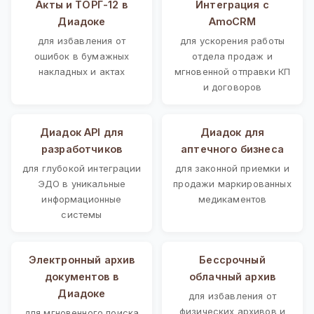
Акты и ТОРГ-12 в
Интеграция с
Диадоке
AmoCRM
для избавления от
для ускорения работы
ошибок в бумажных
отдела продаж и
накладных и актах
мгновенной отправки КП
и договоров
Диадок API для
Диадок для
разработчиков
аптечного бизнеса
для глубокой интеграции
для законной приемки и
ЭДО в уникальные
продажи маркированных
информационные
медикаментов
системы
Электронный архив
Бессрочный
документов в
облачный архив
Диадоке
для избавления от
физических архивов и
для мгновенного поиска