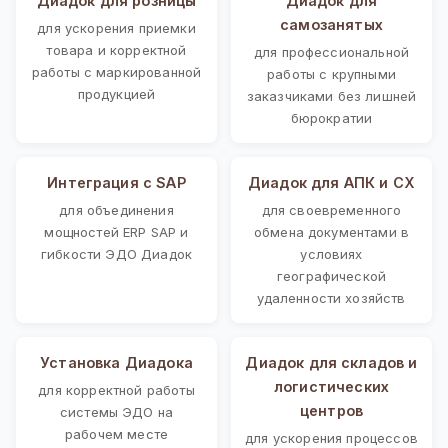
Диадок для розницы
Диадок для
самозанятых
для ускорения приемки
товара и корректной
для профессиональной
работы с маркированной
работы с крупными
продукцией
заказчиками без лишней
бюрократии
Интеграция с SAP
Диадок для АПК и СХ
для объединения
для своевременного
мощностей ERP SAP и
обмена документами в
гибкости ЭДО Диадок
условиях
географической
удаленности хозяйств
Установка Диадока
Диадок для складов и
логистических
для корректной работы
центров
системы ЭДО на
рабочем месте
для ускорения процессов