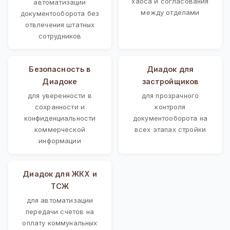
хаоса и согласования
автоматизации
между отделами
документооборота без
отвлечения штатных
сотрудников
Безопасность в
Диадок для
Диадоке
застройщиков
для уверенности в
для прозрачного
сохранности и
контроля
конфиденциальности
документооборота на
коммерческой
всех этапах стройки
информации
Диадок для ЖКХ и
ТСЖ
для автоматизации
передачи счетов на
оплату коммунальных