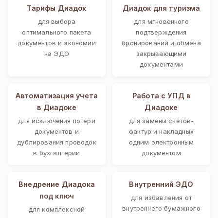
Тарифы Диадок
Диадок для туризма
для выбора
для мгновенного
оптимального пакета
подтверждения
документов и экономии
бронирований и обмена
на ЭДО
закрывающими
документами
Автоматизация учета
Работа с УПД в
в Диадоке
Диадоке
для исключения потери
для замены счетов-
документов и
фактур и накладных
дублирования проводок
одним электронным
в бухгалтерии
документом
Внедрение Диадока
Внутренний ЭДО
под ключ
для избавления от
внутреннего бумажного
для комплексной