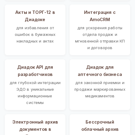
Акты и ТОРГ-12 в
Интеграция с
Диадоке
AmoCRM
для избавления от
для ускорения работы
ошибок в бумажных
отдела продаж и
накладных и актах
мгновенной отправки КП
и договоров
Диадок API для
Диадок для
разработчиков
аптечного бизнеса
для глубокой интеграции
для законной приемки и
ЭДО в уникальные
продажи маркированных
информационные
медикаментов
системы
Электронный архив
Бессрочный
документов в
облачный архив