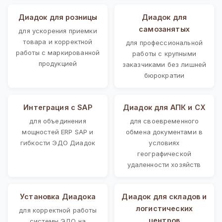
Диадок для розницы
Диадок для
самозанятых
для ускорения приемки
товара и корректной
для профессиональной
работы с маркированной
работы с крупными
продукцией
заказчиками без лишней
бюрократии
Интеграция с SAP
Диадок для АПК и СХ
для объединения
для своевременного
мощностей ERP SAP и
обмена документами в
гибкости ЭДО Диадок
условиях
географической
удаленности хозяйств
Установка Диадока
Диадок для складов и
логистических
для корректной работы
центров
системы ЭДО на