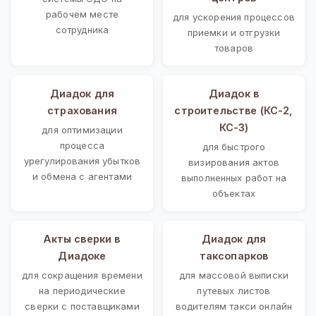
рабочем месте
для ускорения процессов
сотрудника
приемки и отгрузки
товаров
Диадок для
Диадок в
страхования
строительстве (КС-2,
КС-3)
для оптимизации
процесса
для быстрого
урегулирования убытков
визирования актов
и обмена с агентами
выполненных работ на
объектах
Акты сверки в
Диадок для
Диадоке
таксопарков
для сокращения времени
для массовой выписки
на периодические
путевых листов
сверки с поставщиками
водителям такси онлайн