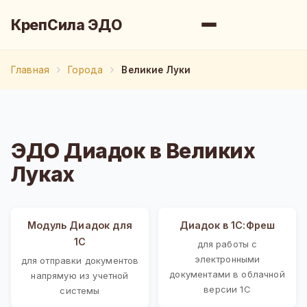
КрепСила ЭДО
Главная
Города
Великие Луки
ЭДО Диадок в Великих
Луках
Модуль Диадок для
Диадок в 1С:Фреш
1С
для работы с
электронными
для отправки документов
документами в облачной
напрямую из учетной
версии 1С
системы