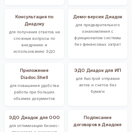
Консультация по
Демо-версия Диадок
Диадоку
для предварительного
ознакомления с
для получения ответов на
функционалом системы
сложные вопросы по
без финансовых затрат
внедрению и
использованию ЭДО
Приложение
ЭДО Диадок для ИП
Diadoc.Shell
для быстрой отправки
актов и счетов без
для повышения удобства
бумаги
работы при больших
объемах документов
ЭДО Диадок для ООО
Подписание
договоров в Диадоке
для оптимизации бизнес-
процессов и снижения