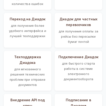
количества ошибок
Переход на Диадок
Диадок для частных
перевозчиков
для получения более
удобного интерфейса и
для получения оплаты за
лучшей техподдержки
рейсы без пересылки
бумаг почтой
Техподдержка
Подключение Диадок
Диадока
для быстрого старта
работы в системе
для мгновенного
электронного
решения технических
документооборота
проблем при отправке
документов
Внедрение API под
Подписание в
ключ
Диадоке