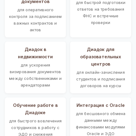
документов
для быстрой подготовки
ответов на требования
для оперативного
ФНС и встречные
контроля за подписанием
проверки
важных контрактов и
актов
Диадок в
Диадок для
недвижимости
образовательных
центров
для ускорения
визирования документов
для онлайн-зачисления
между собственниками и
студентов и подписания
арендаторами
договоров на курсы
Обучение работе в
Интеграция с Oracle
Диадоке
для бесшовного обмена
данными между
для быстрого вовлечения
финансовыми модулями
сотрудников в работу с
Oracle и ЭДО
ЭДО и снижения