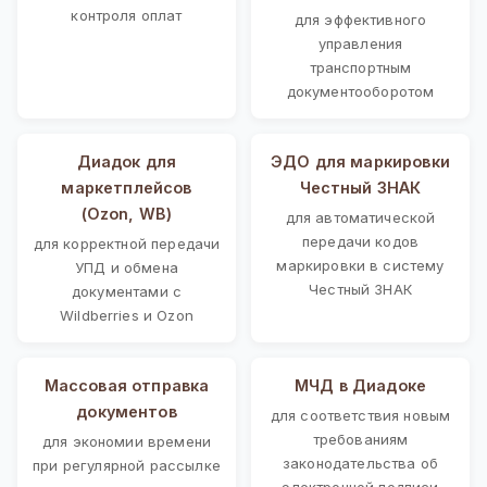
контроля оплат
для эффективного
управления
транспортным
документооборотом
Диадок для
ЭДО для маркировки
маркетплейсов
Честный ЗНАК
(Ozon, WB)
для автоматической
передачи кодов
для корректной передачи
маркировки в систему
УПД и обмена
Честный ЗНАК
документами с
Wildberries и Ozon
Массовая отправка
МЧД в Диадоке
документов
для соответствия новым
требованиям
для экономии времени
законодательства об
при регулярной рассылке
электронной подписи