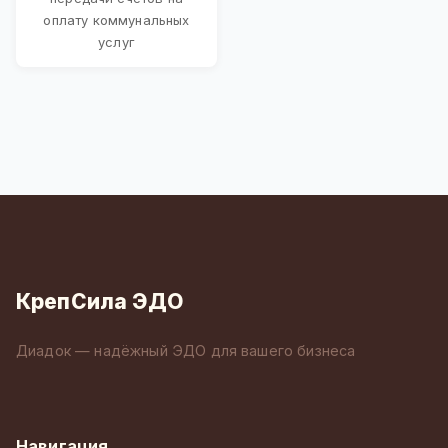
оплату коммунальных
услуг
КрепСила ЭДО
Диадок — надёжный ЭДО для вашего бизнеса
Навигация