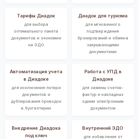
Тарифы Диадок
Диадок для туризма
для выбора
для мгновенного
оптимального пакета
подтверждения
документов и экономии
бронирований и обмена
на ЭДО
закрывающими
документами
Автоматизация учета
Работа с УПД в
в Диадоке
Диадоке
для исключения потери
для замены счетов-
документов и
фактур и накладных
дублирования проводок
одним электронным
в бухгалтерии
документом
Внедрение Диадока
Внутренний ЭДО
под ключ
для избавления от