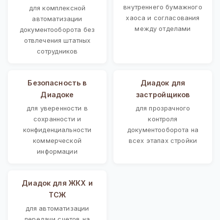
внутреннего бумажного
для комплексной
хаоса и согласования
автоматизации
между отделами
документооборота без
отвлечения штатных
сотрудников
Безопасность в
Диадок для
Диадоке
застройщиков
для уверенности в
для прозрачного
сохранности и
контроля
конфиденциальности
документооборота на
коммерческой
всех этапах стройки
информации
Диадок для ЖКХ и
ТСЖ
для автоматизации
передачи счетов на