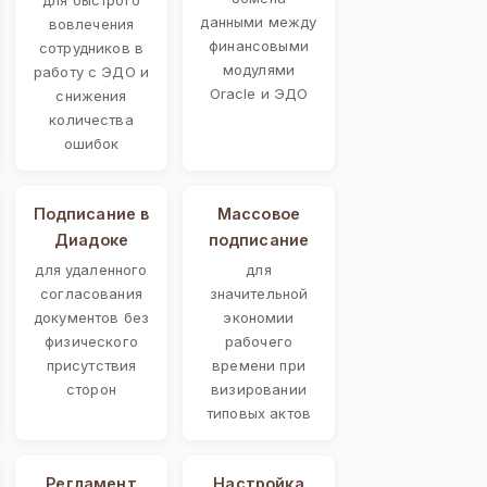
данными между
вовлечения
финансовыми
сотрудников в
модулями
работу с ЭДО и
Oracle и ЭДО
снижения
количества
ошибок
Подписание в
Массовое
Диадоке
подписание
для удаленного
для
согласования
значительной
документов без
экономии
физического
рабочего
присутствия
времени при
сторон
визировании
типовых актов
Регламент
Настройка