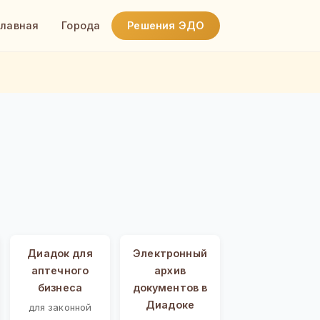
Главная
Города
Решения ЭДО
Диадок для
Электронный
аптечного
архив
бизнеса
документов в
Диадоке
для законной