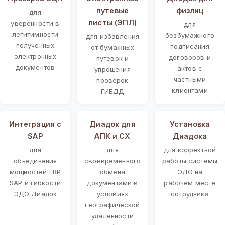
путевые
физлиц
для
листы (ЭПЛ)
уверенности в
для
легитимности
безбумажного
для избавления
полученных
подписания
от бумажных
электронных
договоров и
путевок и
документов
актов с
упрощения
частными
проверок
клиентами
ГИБДД
Интеграция с
Диадок для
Установка
SAP
АПК и СХ
Диадока
для
для
для корректной
объединения
своевременного
работы системы
мощностей ERP
обмена
ЭДО на
SAP и гибкости
документами в
рабочем месте
ЭДО Диадок
условиях
сотрудника
географической
удаленности