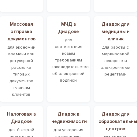
Массовая
МЧД в
Диадок для
отправка
Диадоке
медицины и
документов
клиник
для
соответствия
для экономии
для работы с
новым
времени при
маркировкой
требованиям
регулярной
лекарств и
законодательства
рассылке
электронными
об электронной
типовых
рецептами
подписи
документов
тысячам
клиентов
Налоговая в
Диадок в
Диадок для
Диадоке
недвижимости
образовательны
центров
для быстрой
для ускорения
подготовки
визирования
для онлайн-