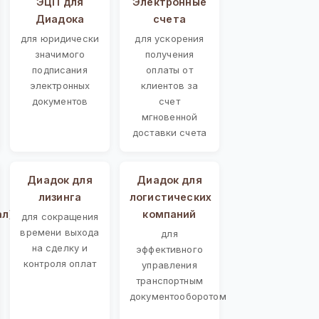
ЭЦП для
Электронные
Диадока
счета
для юридически
для ускорения
значимого
получения
подписания
оплаты от
электронных
клиентов за
документов
счет
мгновенной
доставки счета
Диадок для
Диадок для
лизинга
логистических
ал)
компаний
для сокращения
времени выхода
для
на сделку и
эффективного
контроля оплат
управления
транспортным
документооборотом