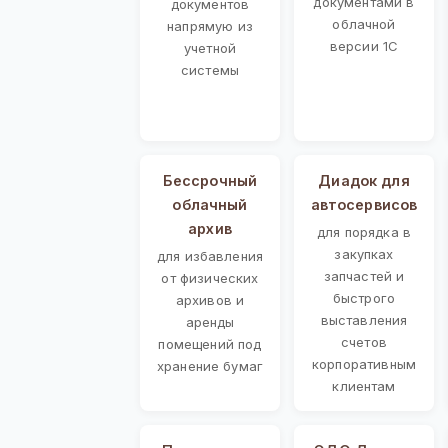
документами в
документов
облачной
напрямую из
версии 1С
учетной
системы
Бессрочный
Диадок для
облачный
автосервисов
архив
для порядка в
закупках
для избавления
запчастей и
от физических
быстрого
архивов и
выставления
аренды
счетов
помещений под
корпоративным
хранение бумаг
клиентам