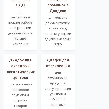
ЭДО
роуминга в
Диадоке
для
закрепления
для обмена
правил работы
документами с
с цифровыми
клиентами,
документами в
использующими
уставе
другие системы
компании
ЭДО
Диадок для
Диадок для
складов и
страхования
логистических
для
центров
оптимизации
процесса
для ускорения
урегулирования
процессов
убытков и
приемки и
обмена с
отгрузки
агентами
товаров