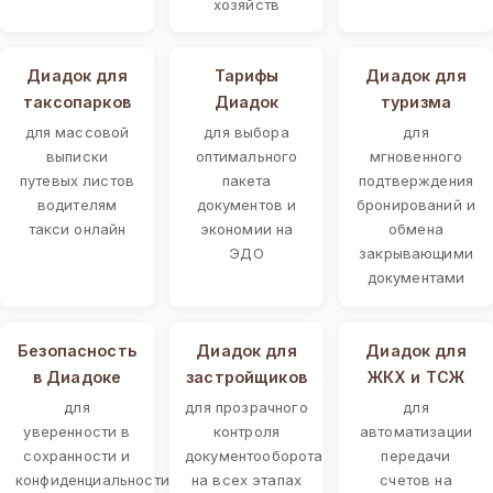
хозяйств
Диадок для
Тарифы
Диадок для
таксопарков
Диадок
туризма
для массовой
для выбора
для
выписки
оптимального
мгновенного
путевых листов
пакета
подтверждения
водителям
документов и
бронирований и
такси онлайн
экономии на
обмена
ЭДО
закрывающими
документами
Безопасность
Диадок для
Диадок для
в Диадоке
застройщиков
ЖКХ и ТСЖ
для
для прозрачного
для
уверенности в
контроля
автоматизации
сохранности и
документооборота
передачи
конфиденциальности
на всех этапах
счетов на