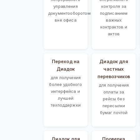
управления
контроля за
документооборотом
подписанием
вне офиса
важных
контрактов и
актов
Переход на
Диадок для
Диадок
частных
перевозчиков
для получения
более удобного
для получения
интерфейса и
оплаты за
лучшей
рейсы без
техподдержки
пересылки
бумаг почтой
Диадок для
Проверка