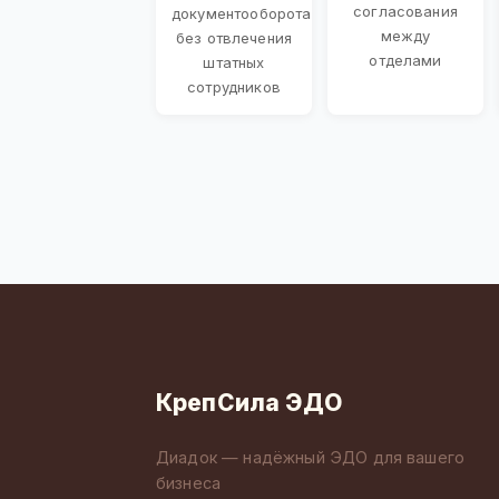
согласования
документооборота
между
без отвлечения
отделами
штатных
сотрудников
КрепСила ЭДО
Диадок — надёжный ЭДО для вашего
бизнеса