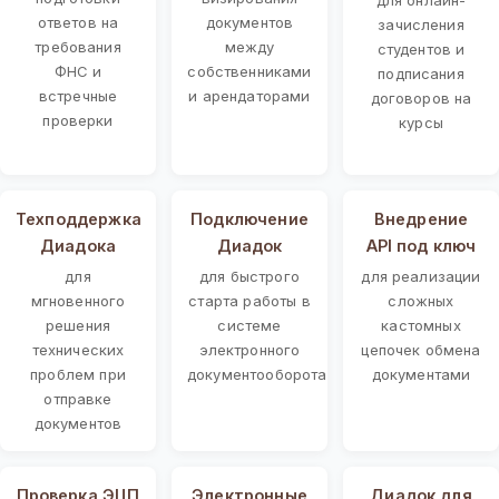
ответов на
документов
зачисления
требования
между
студентов и
ФНС и
собственниками
подписания
встречные
и арендаторами
договоров на
проверки
курсы
Техподдержка
Подключение
Внедрение
Диадока
Диадок
API под ключ
для
для быстрого
для реализации
мгновенного
старта работы в
сложных
решения
системе
кастомных
технических
электронного
цепочек обмена
проблем при
документооборота
документами
отправке
документов
Проверка ЭЦП
Электронные
Диадок для