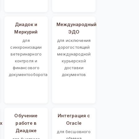
Диадок и
Международный
Меркурий
ЭДО
для
для исключения
синхронизации
дорогостоящей
ветеринарного
международной
контроля и
курьерской
финансового
доставки
документооборота
документов
Обучение
Интеграция с
х
работе в
Oracle
Диадоке
для бесшовного
обмена
для быстрого