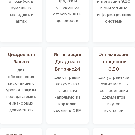
продаж и
от ошибок в
интеграции ЭДО
мгновенной
бумажных
в уникальные
отправки КП и
накладных и
информационные
договоров
актах
системы
Диадок для
Интеграция
Оптимизация
банков
Диадока с
процессов
Битрикс24
ЭДО
для
обеспечения
для отправки
для устранения
высочайшего
документов
'узких мест' в
уровня защиты
клиентам
согласовании
передаваемых
напрямую из
документов
финансовых
карточки
внутри
документов
сделки в CRM
компании