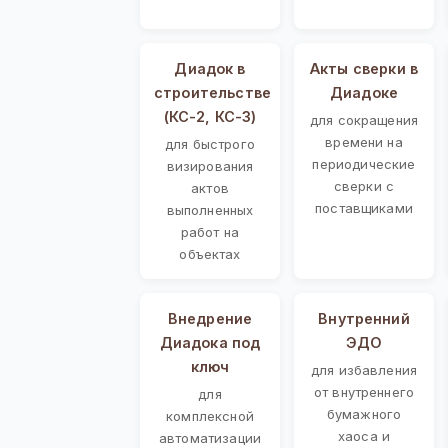
Диадок в
Акты сверки в
строительстве
Диадоке
(КС-2, КС-3)
для сокращения
времени на
для быстрого
периодические
визирования
сверки с
актов
поставщиками
выполненных
работ на
объектах
Внедрение
Внутренний
Диадока под
ЭДО
ключ
для избавления
от внутреннего
для
бумажного
комплексной
хаоса и
автоматизации