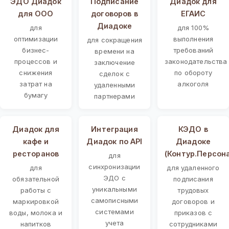
ЭДО Диадок
Подписание
Диадок для
для ООО
договоров в
ЕГАИС
Диадоке
для
для 100%
оптимизации
выполнения
для сокращения
бизнес-
требований
времени на
процессов и
законодательства
заключение
снижения
по обороту
сделок с
затрат на
алкоголя
удаленными
бумагу
партнерами
Диадок для
Интеграция
КЭДО в
кафе и
Диадок по API
Диадоке
ресторанов
(Контур.Персон
для
синхронизации
для
для удаленного
ЭДО с
обязательной
подписания
уникальными
работы с
трудовых
самописными
маркировкой
договоров и
системами
воды, молока и
приказов с
учета
напитков
сотрудниками