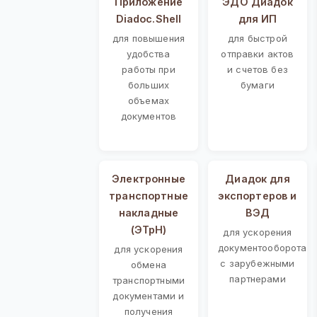
Приложение
ЭДО Диадок
Diadoc.Shell
для ИП
для повышения
для быстрой
удобства
отправки актов
работы при
и счетов без
больших
бумаги
объемах
документов
Электронные
Диадок для
транспортные
экспортеров и
накладные
ВЭД
(ЭТрН)
для ускорения
документооборота
для ускорения
с зарубежными
обмена
партнерами
транспортными
документами и
получения