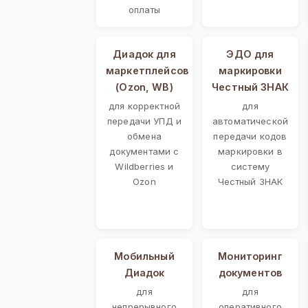
оплаты
Диадок для
ЭДО для
маркетплейсов
маркировки
(Ozon, WB)
Честный ЗНАК
для корректной
для
передачи УПД и
автоматической
обмена
передачи кодов
документами с
маркировки в
Wildberries и
систему
Ozon
Честный ЗНАК
Мобильный
Мониторинг
Диадок
документов
для
для
непрерывного
оперативного