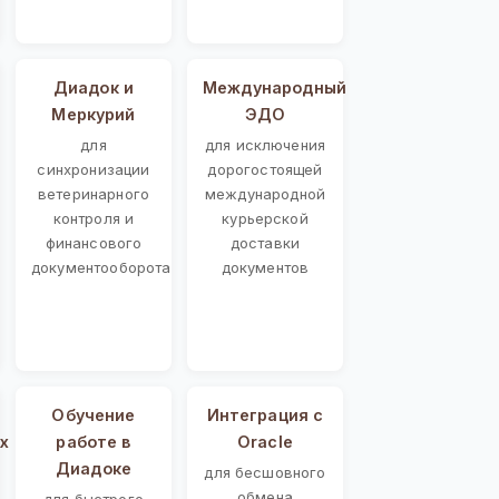
Диадок и
Международный
Меркурий
ЭДО
для
для исключения
синхронизации
дорогостоящей
ветеринарного
международной
контроля и
курьерской
финансового
доставки
документооборота
документов
Обучение
Интеграция с
х
работе в
Oracle
Диадоке
для бесшовного
обмена
для быстрого