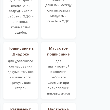
данными между
вовлечения
финансовыми
сотрудников в
модулями
работу с ЭДО и
Oracle и ЭДО
снижения
количества
ошибок
Подписание в
Массовое
Диадоке
подписание
для удаленного
для
согласования
значительной
документов без
экономии
физического
рабочего
присутствия
времени при
сторон
визировании
типовых актов
Регламент
Настройка