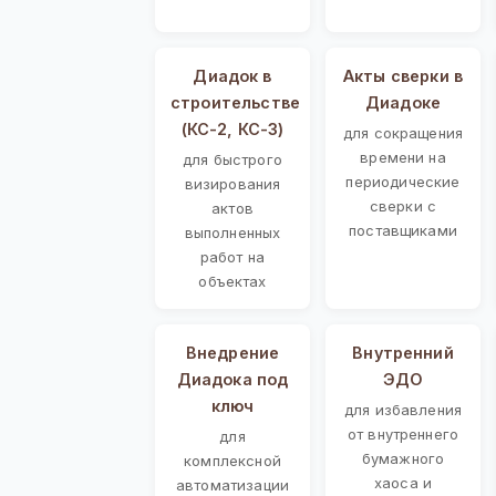
Диадок в
Акты сверки в
строительстве
Диадоке
(КС-2, КС-3)
для сокращения
времени на
для быстрого
периодические
визирования
сверки с
актов
поставщиками
выполненных
работ на
объектах
Внедрение
Внутренний
Диадока под
ЭДО
ключ
для избавления
от внутреннего
для
бумажного
комплексной
хаоса и
автоматизации