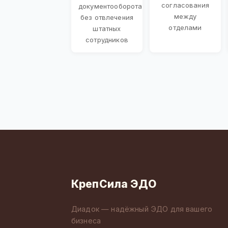
согласования
документооборота
между
без отвлечения
отделами
штатных
сотрудников
КрепСила ЭДО
Диадок — надёжный ЭДО для вашего
бизнеса