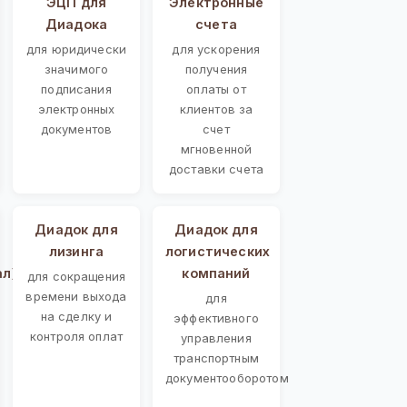
ЭЦП для
Электронные
Диадока
счета
для юридически
для ускорения
значимого
получения
подписания
оплаты от
электронных
клиентов за
документов
счет
мгновенной
доставки счета
Диадок для
Диадок для
лизинга
логистических
ал)
компаний
для сокращения
времени выхода
для
на сделку и
эффективного
контроля оплат
управления
транспортным
документооборотом