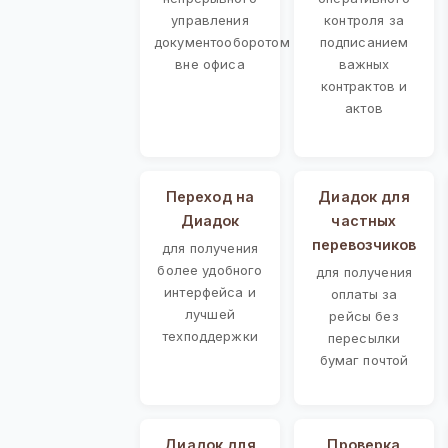
управления
контроля за
документооборотом
подписанием
вне офиса
важных
контрактов и
актов
Переход на
Диадок для
Диадок
частных
перевозчиков
для получения
более удобного
для получения
интерфейса и
оплаты за
лучшей
рейсы без
техподдержки
пересылки
бумаг почтой
Диадок для
Проверка