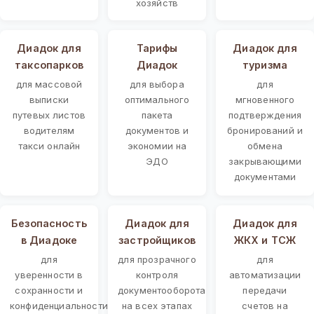
хозяйств
Диадок для
Тарифы
Диадок для
таксопарков
Диадок
туризма
для массовой
для выбора
для
выписки
оптимального
мгновенного
путевых листов
пакета
подтверждения
водителям
документов и
бронирований и
такси онлайн
экономии на
обмена
ЭДО
закрывающими
документами
Безопасность
Диадок для
Диадок для
в Диадоке
застройщиков
ЖКХ и ТСЖ
для
для прозрачного
для
уверенности в
контроля
автоматизации
сохранности и
документооборота
передачи
конфиденциальности
на всех этапах
счетов на