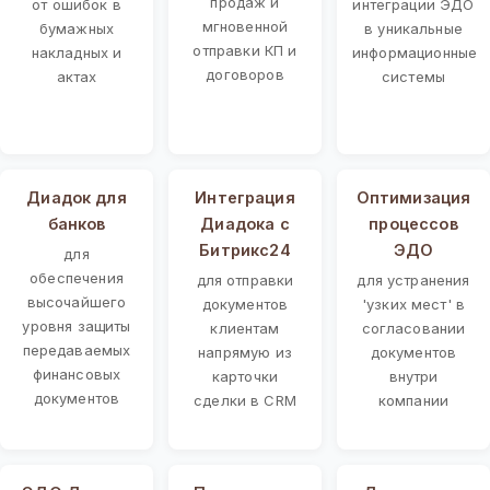
продаж и
от ошибок в
интеграции ЭДО
мгновенной
бумажных
в уникальные
отправки КП и
накладных и
информационные
договоров
актах
системы
Диадок для
Интеграция
Оптимизация
банков
Диадока с
процессов
Битрикс24
ЭДО
для
обеспечения
для отправки
для устранения
высочайшего
документов
'узких мест' в
уровня защиты
клиентам
согласовании
передаваемых
напрямую из
документов
финансовых
карточки
внутри
документов
сделки в CRM
компании