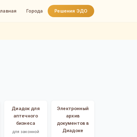
Главная
Города
Решения ЭДО
Диадок для
Электронный
аптечного
архив
бизнеса
документов в
Диадоке
для законной