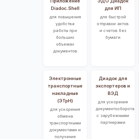
Приложение
ЭДО Диадок
Diadoc.Shell
для ИП
для повышения
для быстрой
удобства
отправки актов
работы при
и счетов без
больших
бумаги
объемах
документов
Электронные
Диадок для
транспортные
экспортеров и
накладные
ВЭД
(ЭТрН)
для ускорения
документооборота
для ускорения
с зарубежными
обмена
партнерами
транспортными
документами и
получения