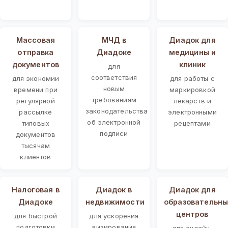
Массовая
МЧД в
Диадок для
отправка
Диадоке
медицины и
документов
клиник
для
соответствия
для экономии
для работы с
новым
времени при
маркировкой
требованиям
регулярной
лекарств и
законодательства
рассылке
электронными
об электронной
типовых
рецептами
подписи
документов
тысячам
клиентов
Налоговая в
Диадок в
Диадок для
Диадоке
недвижимости
образовательны
центров
для быстрой
для ускорения
подготовки
визирования
для онлайн-