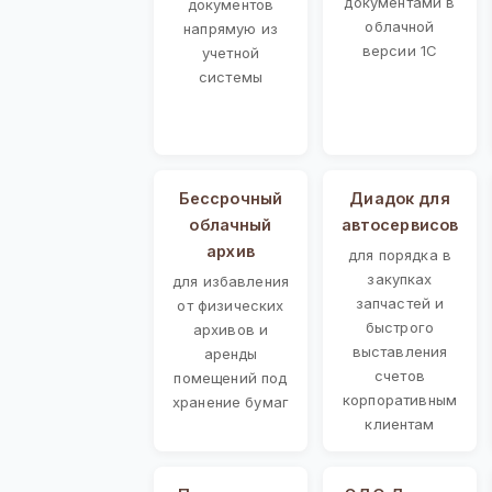
документами в
документов
облачной
напрямую из
версии 1С
учетной
системы
Бессрочный
Диадок для
облачный
автосервисов
архив
для порядка в
закупках
для избавления
запчастей и
от физических
быстрого
архивов и
выставления
аренды
счетов
помещений под
корпоративным
хранение бумаг
клиентам