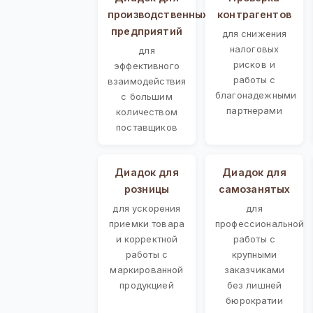
производственных
контрагентов
предприятий
для снижения
налоговых
для
рисков и
эффективного
работы с
взаимодействия
благонадежными
с большим
партнерами
количеством
поставщиков
Диадок для
Диадок для
розницы
самозанятых
для ускорения
для
приемки товара
профессиональной
и корректной
работы с
работы с
крупными
маркированной
заказчиками
продукцией
без лишней
бюрократии