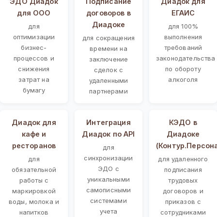
ЭДО Диадок
Подписание
Диадок для
для ООО
договоров в
ЕГАИС
Диадоке
для
для 100%
оптимизации
выполнения
для сокращения
бизнес-
требований
времени на
процессов и
законодательства
заключение
снижения
по обороту
сделок с
затрат на
алкоголя
удаленными
бумагу
партнерами
Диадок для
Интеграция
КЭДО в
кафе и
Диадок по API
Диадоке
ресторанов
(Контур.Персон
для
синхронизации
для
для удаленного
ЭДО с
обязательной
подписания
уникальными
работы с
трудовых
самописными
маркировкой
договоров и
системами
воды, молока и
приказов с
учета
напитков
сотрудниками