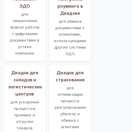
ЭДО
роуминга в
Диадоке
для
закрепления
для обмена
правил работы
документами с
с цифровыми
клиентами,
документами в
использующими
уставе
другие системы
компании
ЭДО
Диадок для
Диадок для
складов и
страхования
логистических
для
центров
оптимизации
процесса
для ускорения
урегулирования
процессов
убытков и
приемки и
обмена с
отгрузки
агентами
товаров