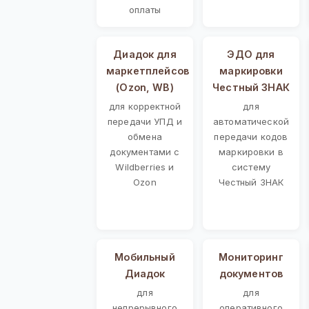
оплаты
Диадок для
ЭДО для
маркетплейсов
маркировки
(Ozon, WB)
Честный ЗНАК
для корректной
для
передачи УПД и
автоматической
обмена
передачи кодов
документами с
маркировки в
Wildberries и
систему
Ozon
Честный ЗНАК
Мобильный
Мониторинг
Диадок
документов
для
для
непрерывного
оперативного