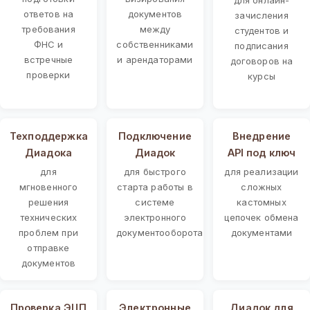
ответов на
документов
зачисления
требования
между
студентов и
ФНС и
собственниками
подписания
встречные
и арендаторами
договоров на
проверки
курсы
Техподдержка
Подключение
Внедрение
Диадока
Диадок
API под ключ
для
для быстрого
для реализации
мгновенного
старта работы в
сложных
решения
системе
кастомных
технических
электронного
цепочек обмена
проблем при
документооборота
документами
отправке
документов
Проверка ЭЦП
Электронные
Диадок для