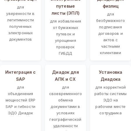
путевые
физлиц
для
листы (ЭПЛ)
уверенности в
для
легитимности
безбумажного
для избавления
полученных
подписания
от бумажных
электронных
договоров и
путевок и
документов
актов с
упрощения
частными
проверок
клиентами
ГИБДД
Интеграция с
Диадок для
Установка
SAP
АПК и СХ
Диадока
для
для
для корректной
объединения
своевременного
работы системы
мощностей ERP
обмена
ЭДО на
SAP и гибкости
документами в
рабочем месте
ЭДО Диадок
условиях
сотрудника
географической
удаленности