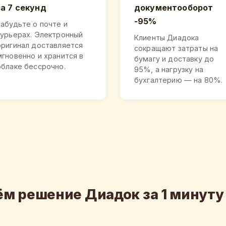
за 7 секунд
документооборот
-95%
Забудьте о почте и
курьерах. Электронный
Клиенты Диадока
оригинал доставляется
сокращают затраты на
мгновенно и хранится в
бумагу и доставку до
облаке бессрочно.
95%, а нагрузку на
бухгалтерию — на 80%.
м решение Диадок за 1 минуту