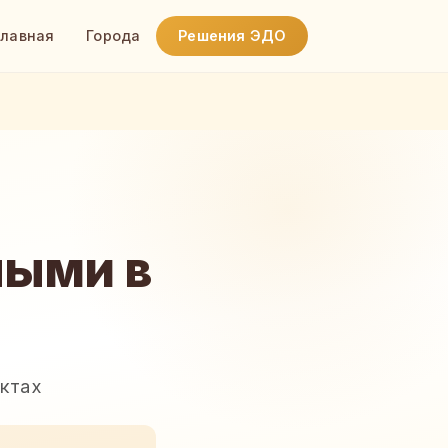
Главная
Города
Решения ЭДО
ными в
актах