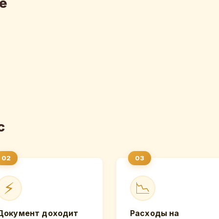
е
с
⚡
📉
Документ доходит
Расходы на