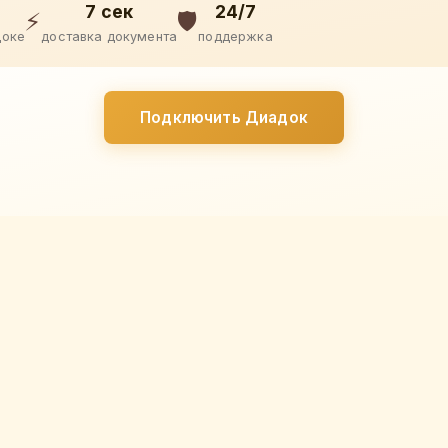
7 сек
24/7
⚡
🛡️
доке
доставка документа
поддержка
Подключить Диадок