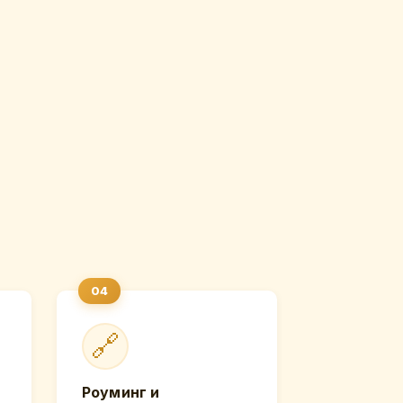
🔗
Роуминг и