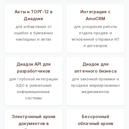
Акты и ТОРГ-12 в
Интеграция с
Диадоке
AmoCRM
для избавления от
для ускорения работы
ошибок в бумажных
отдела продаж и
накладных и актах
мгновенной отправки КП
и договоров
Диадок API для
Диадок для
разработчиков
аптечного бизнеса
для глубокой интеграции
для законной приемки и
ЭДО в уникальные
продажи маркированных
информационные
медикаментов
системы
Электронный архив
Бессрочный
документов в
облачный архив