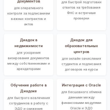
документов
для быстрой подготовки
ответов на требования
для оперативного
ФНС и встречные
контроля за подписанием
проверки
важных контрактов и
актов
Диадок в
Диадок для
недвижимости
образовательных
центров
для ускорения
визирования документов
для онлайн-зачисления
между собственниками и
студентов и подписания
арендаторами
договоров на курсы
Обучение работе в
Интеграция с Oracle
Диадоке
для бесшовного обмена
данными между
для быстрого вовлечения
финансовыми модулями
сотрудников в работу с
Oracle и ЭДО
ЭДО и снижения