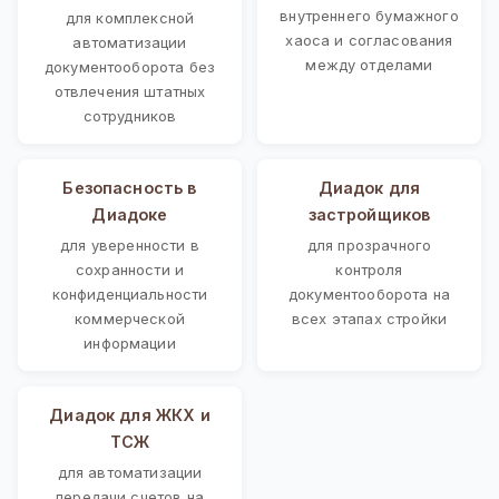
внутреннего бумажного
для комплексной
хаоса и согласования
автоматизации
между отделами
документооборота без
отвлечения штатных
сотрудников
Безопасность в
Диадок для
Диадоке
застройщиков
для уверенности в
для прозрачного
сохранности и
контроля
конфиденциальности
документооборота на
коммерческой
всех этапах стройки
информации
Диадок для ЖКХ и
ТСЖ
для автоматизации
передачи счетов на