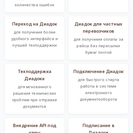
количества ошибок
Переход на Диадок
Диадок для частных
перевозчиков
для получения более
удобного интерфейса и
для получения оплаты за
лучшей техподдержки
рейсы без пересылки
бумаг почтой
Техподдержка
Подключение Диадок
Диадока
для быстрого старта
работы в системе
для мгновенного
электронного
решения технических
документооборота
проблем при отправке
документов
Внедрение API под
Подписание в
ключ
Диадоке