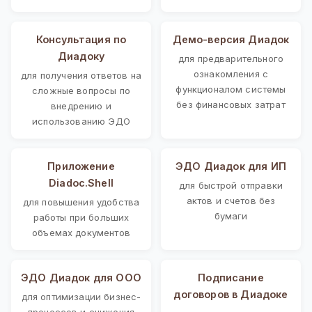
Консультация по
Демо-версия Диадок
Диадоку
для предварительного
ознакомления с
для получения ответов на
функционалом системы
сложные вопросы по
без финансовых затрат
внедрению и
использованию ЭДО
Приложение
ЭДО Диадок для ИП
Diadoc.Shell
для быстрой отправки
актов и счетов без
для повышения удобства
бумаги
работы при больших
объемах документов
ЭДО Диадок для ООО
Подписание
договоров в Диадоке
для оптимизации бизнес-
процессов и снижения