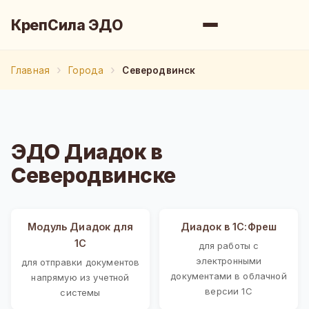
КрепСила ЭДО
Главная
Города
Северодвинск
ЭДО Диадок в
Северодвинске
Модуль Диадок для
Диадок в 1С:Фреш
1С
для работы с
электронными
для отправки документов
документами в облачной
напрямую из учетной
версии 1С
системы