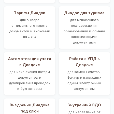
Тарифы Диадок
Диадок для туризма
для выбора
для мгновенного
оптимального пакета
подтверждения
документов и экономии
бронирований и обмена
на ЭДО
закрывающими
документами
Автоматизация учета
Работа с УПД в
в Диадоке
Диадоке
для исключения потери
для замены счетов-
документов и
фактур и накладных
дублирования проводок
одним электронным
в бухгалтерии
документом
Внедрение Диадока
Внутренний ЭДО
под ключ
для избавления от