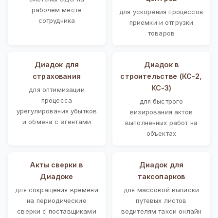
рабочем месте
для ускорения процессов
сотрудника
приемки и отгрузки
товаров
Диадок для
Диадок в
страхования
строительстве (КС-2,
КС-3)
для оптимизации
процесса
для быстрого
урегулирования убытков
визирования актов
и обмена с агентами
выполненных работ на
объектах
Акты сверки в
Диадок для
Диадоке
таксопарков
для сокращения времени
для массовой выписки
на периодические
путевых листов
сверки с поставщиками
водителям такси онлайн