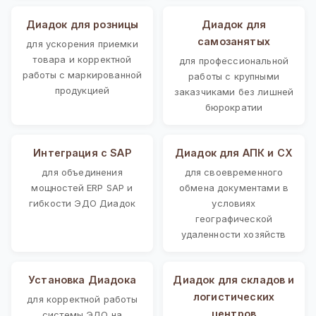
Диадок для розницы
Диадок для
самозанятых
для ускорения приемки
товара и корректной
для профессиональной
работы с маркированной
работы с крупными
продукцией
заказчиками без лишней
бюрократии
Интеграция с SAP
Диадок для АПК и СХ
для объединения
для своевременного
мощностей ERP SAP и
обмена документами в
гибкости ЭДО Диадок
условиях
географической
удаленности хозяйств
Установка Диадока
Диадок для складов и
логистических
для корректной работы
центров
системы ЭДО на