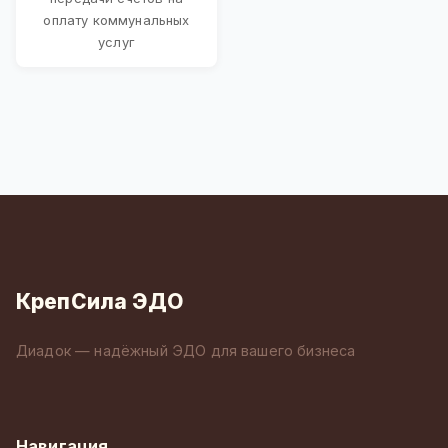
оплату коммунальных
услуг
КрепСила ЭДО
Диадок — надёжный ЭДО для вашего бизнеса
Навигация