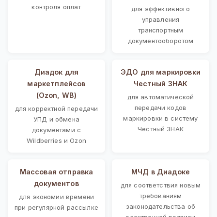
контроля оплат
для эффективного
управления
транспортным
документооборотом
Диадок для
ЭДО для маркировки
маркетплейсов
Честный ЗНАК
(Ozon, WB)
для автоматической
передачи кодов
для корректной передачи
маркировки в систему
УПД и обмена
Честный ЗНАК
документами с
Wildberries и Ozon
Массовая отправка
МЧД в Диадоке
документов
для соответствия новым
требованиям
для экономии времени
законодательства об
при регулярной рассылке
электронной подписи