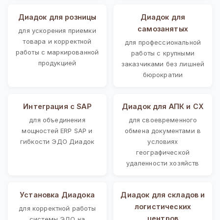
Диадок для розницы
Диадок для
самозанятых
для ускорения приемки
товара и корректной
для профессиональной
работы с маркированной
работы с крупными
продукцией
заказчиками без лишней
бюрократии
Интеграция с SAP
Диадок для АПК и СХ
для объединения
для своевременного
мощностей ERP SAP и
обмена документами в
гибкости ЭДО Диадок
условиях
географической
удаленности хозяйств
Установка Диадока
Диадок для складов и
логистических
для корректной работы
центров
системы ЭДО на