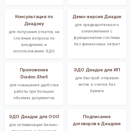
Консультация по
Демо-версия Диадок
Диадоку
для предварительного
ознакомления с
для получения ответов на
функционалом системы
сложные вопросы по
без финансовых затрат
внедрению и
использованию ЭДО
Приложение
ЭДО Диадок для ИП
Diadoc.Shell
для быстрой отправки
актов и счетов без
для повышения удобства
бумаги
работы при больших
объемах документов
ЭДО Диадок для ООО
Подписание
договоров в Диадоке
для оптимизации бизнес-
процессов и снижения