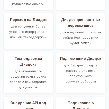
количества ошибок
Переход на Диадок
Диадок для частных
перевозчиков
для получения более
удобного интерфейса и
для получения оплаты за
лучшей техподдержки
рейсы без пересылки
бумаг почтой
Техподдержка
Подключение Диадок
Диадока
для быстрого старта
работы в системе
для мгновенного
электронного
решения технических
документооборота
проблем при отправке
документов
Внедрение API под
Подписание в
ключ
Диадоке