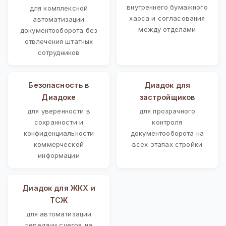
внутреннего бумажного
для комплексной
хаоса и согласования
автоматизации
между отделами
документооборота без
отвлечения штатных
сотрудников
Безопасность в
Диадок для
Диадоке
застройщиков
для уверенности в
для прозрачного
сохранности и
контроля
конфиденциальности
документооборота на
коммерческой
всех этапах стройки
информации
Диадок для ЖКХ и
ТСЖ
для автоматизации
передачи счетов на