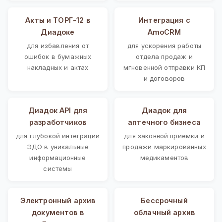
Акты и ТОРГ-12 в
Интеграция с
Диадоке
AmoCRM
для избавления от
для ускорения работы
ошибок в бумажных
отдела продаж и
накладных и актах
мгновенной отправки КП
и договоров
Диадок API для
Диадок для
разработчиков
аптечного бизнеса
для глубокой интеграции
для законной приемки и
ЭДО в уникальные
продажи маркированных
информационные
медикаментов
системы
Электронный архив
Бессрочный
документов в
облачный архив