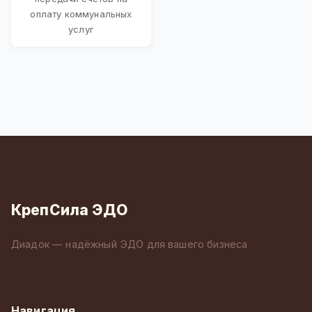
оплату коммунальных
услуг
КрепСила ЭДО
Диадок — надёжный ЭДО для вашего бизнеса
Навигация