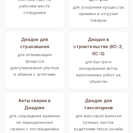
рабочем месте
для ускорения процессов
сотрудника
приемки и отгрузки
товаров
Диадок для
Диадок в
страхования
строительстве (КС-2,
КС-3)
для оптимизации
процесса
для быстрого
урегулирования убытков
визирования актов
и обмена с агентами
выполненных работ на
объектах
Акты сверки в
Диадок для
Диадоке
таксопарков
для сокращения времени
для массовой выписки
на периодические
путевых листов
сверки с поставщиками
водителям такси онлайн