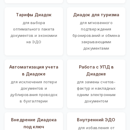
Тарифы Диадок
Диадок для туризма
для выбора
для мгновенного
оптимального пакета
подтверждения
документов и экономии
бронирований и обмена
на ЭДО
закрывающими
документами
Автоматизация учета
Работа с УПД в
в Диадоке
Диадоке
для исключения потери
для замены счетов-
документов и
фактур и накладных
дублирования проводок
одним электронным
в бухгалтерии
документом
Внедрение Диадока
Внутренний ЭДО
под ключ
для избавления от