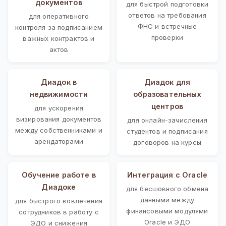
документов
для быстрой подготовки
ответов на требования
для оперативного
ФНС и встречные
контроля за подписанием
проверки
важных контрактов и
актов
Диадок в
Диадок для
недвижимости
образовательных
центров
для ускорения
визирования документов
для онлайн-зачисления
между собственниками и
студентов и подписания
арендаторами
договоров на курсы
Обучение работе в
Интеграция с Oracle
Диадоке
для бесшовного обмена
данными между
для быстрого вовлечения
финансовыми модулями
сотрудников в работу с
Oracle и ЭДО
ЭДО и снижения