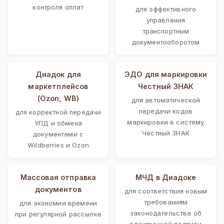
контроля оплат
для эффективного
управления
транспортным
документооборотом
Диадок для
ЭДО для маркировки
маркетплейсов
Честный ЗНАК
(Ozon, WB)
для автоматической
передачи кодов
для корректной передачи
маркировки в систему
УПД и обмена
Честный ЗНАК
документами с
Wildberries и Ozon
Массовая отправка
МЧД в Диадоке
документов
для соответствия новым
требованиям
для экономии времени
законодательства об
при регулярной рассылке
электронной подписи