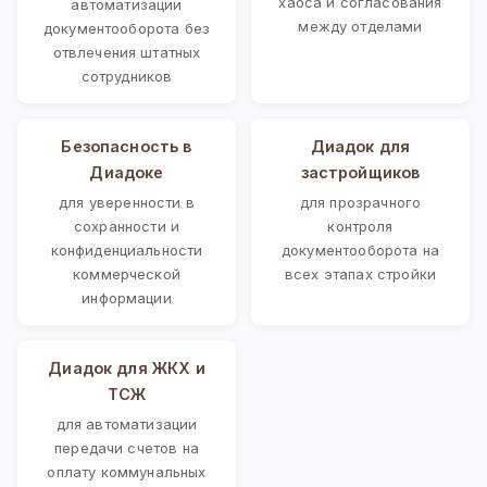
хаоса и согласования
автоматизации
между отделами
документооборота без
отвлечения штатных
сотрудников
Безопасность в
Диадок для
Диадоке
застройщиков
для уверенности в
для прозрачного
сохранности и
контроля
конфиденциальности
документооборота на
коммерческой
всех этапах стройки
информации
Диадок для ЖКХ и
ТСЖ
для автоматизации
передачи счетов на
оплату коммунальных