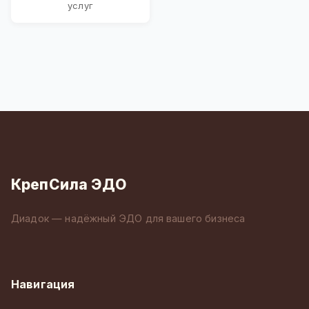
услуг
КрепСила ЭДО
Диадок — надёжный ЭДО для вашего бизнеса
Навигация