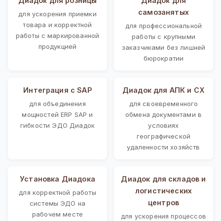
Диадок для розницы
Диадок для
самозанятых
для ускорения приемки
товара и корректной
для профессиональной
работы с маркированной
работы с крупными
продукцией
заказчиками без лишней
бюрократии
Интеграция с SAP
Диадок для АПК и СХ
для объединения
для своевременного
мощностей ERP SAP и
обмена документами в
гибкости ЭДО Диадок
условиях
географической
удаленности хозяйств
Установка Диадока
Диадок для складов и
логистических
для корректной работы
центров
системы ЭДО на
рабочем месте
для ускорения процессов