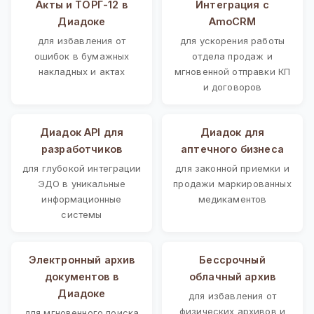
Акты и ТОРГ-12 в
Интеграция с
Диадоке
AmoCRM
для избавления от
для ускорения работы
ошибок в бумажных
отдела продаж и
накладных и актах
мгновенной отправки КП
и договоров
Диадок API для
Диадок для
разработчиков
аптечного бизнеса
для глубокой интеграции
для законной приемки и
ЭДО в уникальные
продажи маркированных
информационные
медикаментов
системы
Электронный архив
Бессрочный
документов в
облачный архив
Диадоке
для избавления от
физических архивов и
для мгновенного поиска