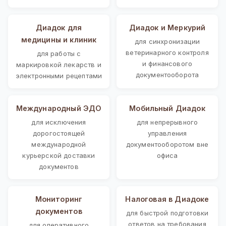
Диадок для
Диадок и Меркурий
медицины и клиник
для синхронизации
ветеринарного контроля
для работы с
и финансового
маркировкой лекарств и
документооборота
электронными рецептами
Международный ЭДО
Мобильный Диадок
для исключения
для непрерывного
дорогостоящей
управления
международной
документооборотом вне
курьерской доставки
офиса
документов
Мониторинг
Налоговая в Диадоке
документов
для быстрой подготовки
ответов на требования
для оперативного