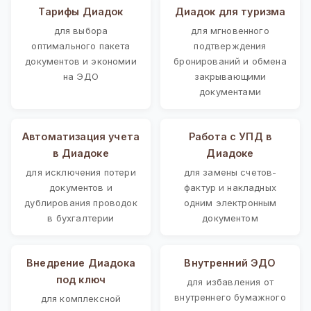
Тарифы Диадок
Диадок для туризма
для выбора
для мгновенного
оптимального пакета
подтверждения
документов и экономии
бронирований и обмена
на ЭДО
закрывающими
документами
Автоматизация учета
Работа с УПД в
в Диадоке
Диадоке
для исключения потери
для замены счетов-
документов и
фактур и накладных
дублирования проводок
одним электронным
в бухгалтерии
документом
Внедрение Диадока
Внутренний ЭДО
под ключ
для избавления от
внутреннего бумажного
для комплексной