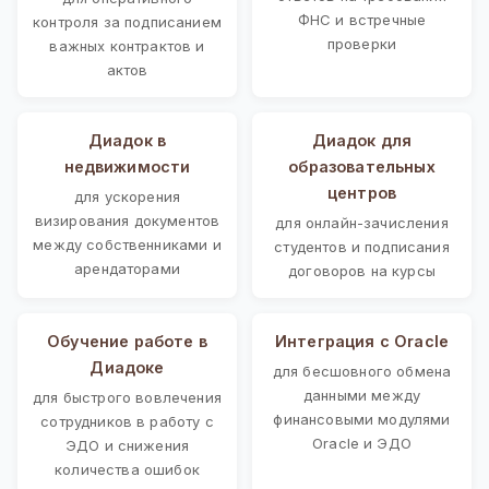
ФНС и встречные
контроля за подписанием
проверки
важных контрактов и
актов
Диадок в
Диадок для
недвижимости
образовательных
центров
для ускорения
визирования документов
для онлайн-зачисления
между собственниками и
студентов и подписания
арендаторами
договоров на курсы
Обучение работе в
Интеграция с Oracle
Диадоке
для бесшовного обмена
данными между
для быстрого вовлечения
финансовыми модулями
сотрудников в работу с
Oracle и ЭДО
ЭДО и снижения
количества ошибок