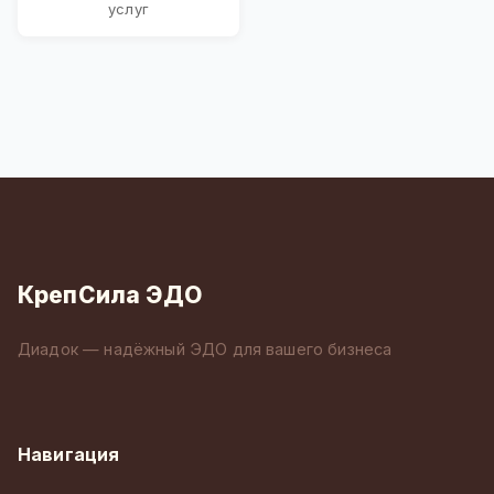
услуг
КрепСила ЭДО
Диадок — надёжный ЭДО для вашего бизнеса
Навигация