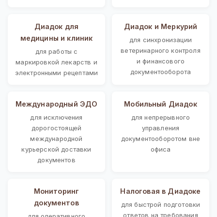
Диадок для
Диадок и Меркурий
медицины и клиник
для синхронизации
ветеринарного контроля
для работы с
и финансового
маркировкой лекарств и
документооборота
электронными рецептами
Международный ЭДО
Мобильный Диадок
для исключения
для непрерывного
дорогостоящей
управления
международной
документооборотом вне
курьерской доставки
офиса
документов
Мониторинг
Налоговая в Диадоке
документов
для быстрой подготовки
ответов на требования
для оперативного