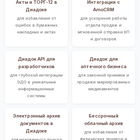
Акты и ТОРГ-12 в
Интеграция с
Диадоке
AmoCRM
для избавления от
для ускорения работы
ошибок в бумажных
отдела продаж и
накладных и актах
мгновенной отправки КП
и договоров
Диадок API для
Диадок для
разработчиков
аптечного бизнеса
для глубокой интеграции
для законной приемки и
ЭДО в уникальные
продажи маркированных
информационные
медикаментов
системы
Электронный архив
Бессрочный
документов в
облачный архив
Диадоке
для избавления от
физических архивов и
для мгновенного поиска