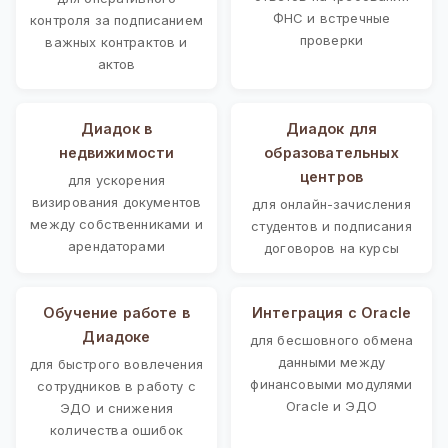
ФНС и встречные
контроля за подписанием
проверки
важных контрактов и
актов
Диадок в
Диадок для
недвижимости
образовательных
центров
для ускорения
визирования документов
для онлайн-зачисления
между собственниками и
студентов и подписания
арендаторами
договоров на курсы
Обучение работе в
Интеграция с Oracle
Диадоке
для бесшовного обмена
данными между
для быстрого вовлечения
финансовыми модулями
сотрудников в работу с
Oracle и ЭДО
ЭДО и снижения
количества ошибок