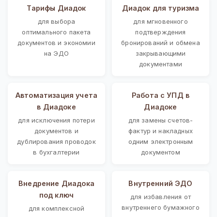
Тарифы Диадок
Диадок для туризма
для выбора
для мгновенного
оптимального пакета
подтверждения
документов и экономии
бронирований и обмена
на ЭДО
закрывающими
документами
Автоматизация учета
Работа с УПД в
в Диадоке
Диадоке
для исключения потери
для замены счетов-
документов и
фактур и накладных
дублирования проводок
одним электронным
в бухгалтерии
документом
Внедрение Диадока
Внутренний ЭДО
под ключ
для избавления от
внутреннего бумажного
для комплексной