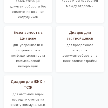
хаоса и согласования
автоматизации
между отделами
документооборота без
отвлечения штатных
сотрудников
Безопасность в
Диадок для
Диадоке
застройщиков
для уверенности в
для прозрачного
сохранности и
контроля
конфиденциальности
документооборота на
коммерческой
всех этапах стройки
информации
Диадок для ЖКХ и
ТСЖ
для автоматизации
передачи счетов на
оплату коммунальных