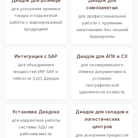
Диадок для розницы
Диадок для
самозанятых
для ускорения приемки
товара и корректной
для профессиональной
работы с маркированной
работы с крупными
продукцией
заказчиками без лишней
бюрократии
Интеграция с SAP
Диадок для АПК и СХ
для объединения
для своевременного
мощностей ERP SAP и
обмена документами в
гибкости ЭДО Диадок
условиях
географической
удаленности хозяйств
Установка Диадока
Диадок для складов и
логистических
для корректной работы
центров
системы ЭДО на
рабочем месте
для ускорения процессов