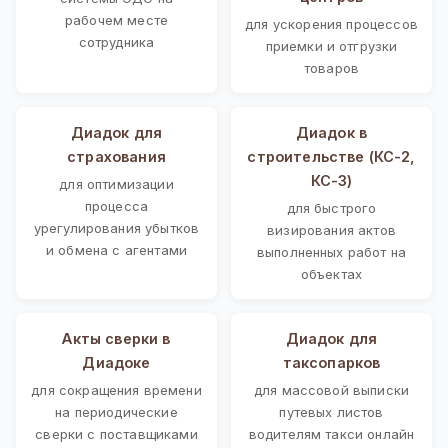
рабочем месте
для ускорения процессов
сотрудника
приемки и отгрузки
товаров
Диадок для
Диадок в
страхования
строительстве (КС-2,
КС-3)
для оптимизации
процесса
для быстрого
урегулирования убытков
визирования актов
и обмена с агентами
выполненных работ на
объектах
Акты сверки в
Диадок для
Диадоке
таксопарков
для сокращения времени
для массовой выписки
на периодические
путевых листов
сверки с поставщиками
водителям такси онлайн