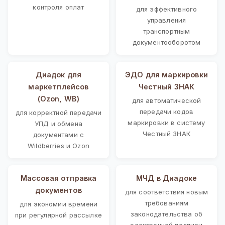
контроля оплат
для эффективного
управления
транспортным
документооборотом
Диадок для
ЭДО для маркировки
маркетплейсов
Честный ЗНАК
(Ozon, WB)
для автоматической
передачи кодов
для корректной передачи
маркировки в систему
УПД и обмена
Честный ЗНАК
документами с
Wildberries и Ozon
Массовая отправка
МЧД в Диадоке
документов
для соответствия новым
требованиям
для экономии времени
законодательства об
при регулярной рассылке
электронной подписи