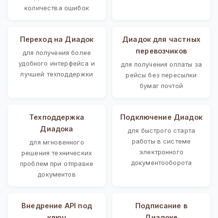
количества ошибок
Переход на Диадок
Диадок для частных
перевозчиков
для получения более
удобного интерфейса и
для получения оплаты за
лучшей техподдержки
рейсы без пересылки
бумаг почтой
Техподдержка
Подключение Диадок
Диадока
для быстрого старта
работы в системе
для мгновенного
электронного
решения технических
документооборота
проблем при отправке
документов
Внедрение API под
Подписание в
ключ
Диадоке