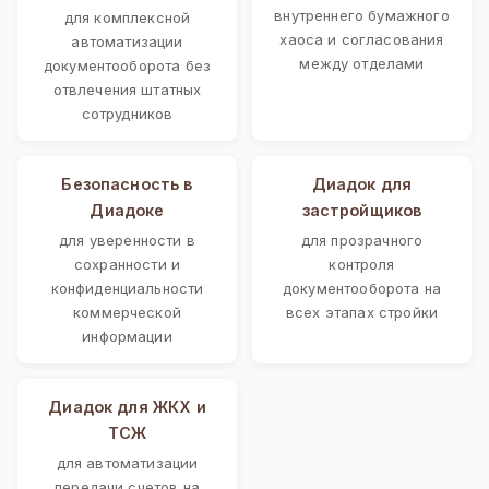
внутреннего бумажного
для комплексной
хаоса и согласования
автоматизации
между отделами
документооборота без
отвлечения штатных
сотрудников
Безопасность в
Диадок для
Диадоке
застройщиков
для уверенности в
для прозрачного
сохранности и
контроля
конфиденциальности
документооборота на
коммерческой
всех этапах стройки
информации
Диадок для ЖКХ и
ТСЖ
для автоматизации
передачи счетов на