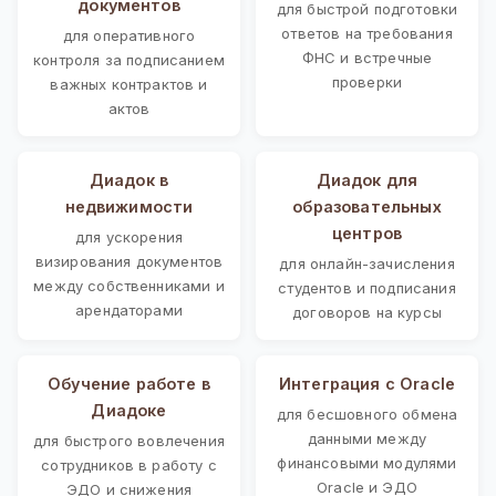
документов
для быстрой подготовки
ответов на требования
для оперативного
ФНС и встречные
контроля за подписанием
проверки
важных контрактов и
актов
Диадок в
Диадок для
недвижимости
образовательных
центров
для ускорения
визирования документов
для онлайн-зачисления
между собственниками и
студентов и подписания
арендаторами
договоров на курсы
Обучение работе в
Интеграция с Oracle
Диадоке
для бесшовного обмена
данными между
для быстрого вовлечения
финансовыми модулями
сотрудников в работу с
Oracle и ЭДО
ЭДО и снижения