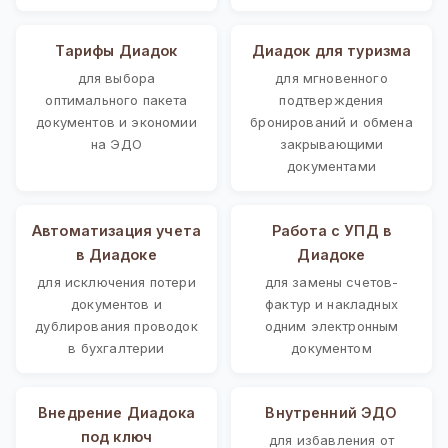
Тарифы Диадок
Диадок для туризма
для выбора
для мгновенного
оптимального пакета
подтверждения
документов и экономии
бронирований и обмена
на ЭДО
закрывающими
документами
Автоматизация учета
Работа с УПД в
в Диадоке
Диадоке
для исключения потери
для замены счетов-
документов и
фактур и накладных
дублирования проводок
одним электронным
в бухгалтерии
документом
Внедрение Диадока
Внутренний ЭДО
под ключ
для избавления от