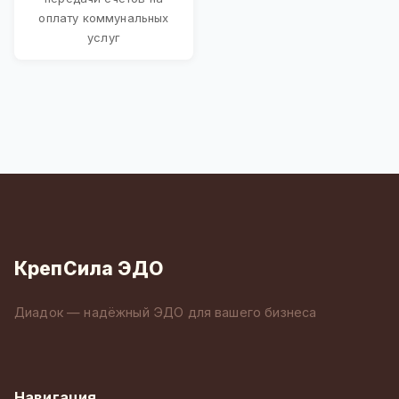
оплату коммунальных
услуг
КрепСила ЭДО
Диадок — надёжный ЭДО для вашего бизнеса
Навигация