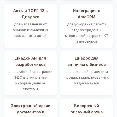
Акты и ТОРГ-12 в
Интеграция с
Диадоке
AmoCRM
для избавления от
для ускорения работы
ошибок в бумажных
отдела продаж и
накладных и актах
мгновенной отправки КП
и договоров
Диадок API для
Диадок для
разработчиков
аптечного бизнеса
для глубокой интеграции
для законной приемки и
ЭДО в уникальные
продажи маркированных
информационные
медикаментов
системы
Электронный архив
Бессрочный
документов в
облачный архив