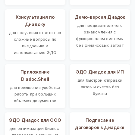
Консультация по
Демо-версия Диадок
Диадоку
для предварительного
ознакомления с
для получения ответов на
функционалом системы
сложные вопросы по
без финансовых затрат
внедрению и
использованию ЭДО
Приложение
ЭДО Диадок для ИП
Diadoc.Shell
для быстрой отправки
актов и счетов без
для повышения удобства
бумаги
работы при больших
объемах документов
ЭДО Диадок для ООО
Подписание
договоров в Диадоке
для оптимизации бизнес-
процессов и снижения