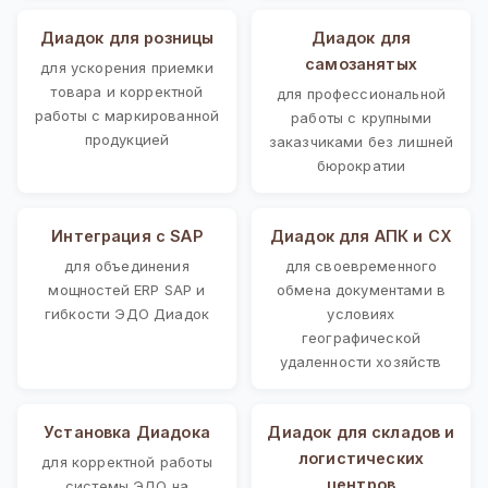
Диадок для розницы
Диадок для
самозанятых
для ускорения приемки
товара и корректной
для профессиональной
работы с маркированной
работы с крупными
продукцией
заказчиками без лишней
бюрократии
Интеграция с SAP
Диадок для АПК и СХ
для объединения
для своевременного
мощностей ERP SAP и
обмена документами в
гибкости ЭДО Диадок
условиях
географической
удаленности хозяйств
Установка Диадока
Диадок для складов и
логистических
для корректной работы
центров
системы ЭДО на