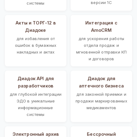
версии 1С
системы
Акты и ТОРГ-12 в
Интеграция с
Диадоке
AmoCRM
для избавления от
для ускорения работы
ошибок в бумажных
отдела продаж и
накладных и актах
мгновенной отправки КП
и договоров
Диадок API для
Диадок для
разработчиков
аптечного бизнеса
для глубокой интеграции
для законной приемки и
ЭДО в уникальные
продажи маркированных
информационные
медикаментов
системы
Электронный архив
Бессрочный