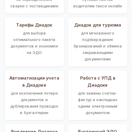
сверки с поставщиками
водителям такси онлайн
Тарифы Диадок
Диадок для туризма
для выбора
для мгновенного
оптимального пакета
подтверждения
документов и экономии
бронирований и обмена
на ЭДО
закрывающими
документами
Автоматизация учета
Работа с УПД в
в Диадоке
Диадоке
для исключения потери
для замены счетов-
документов и
фактур и накладных
дублирования проводок
одним электронным
в бухгалтерии
документом
Внедрение Диадока
Внутренний ЭДО