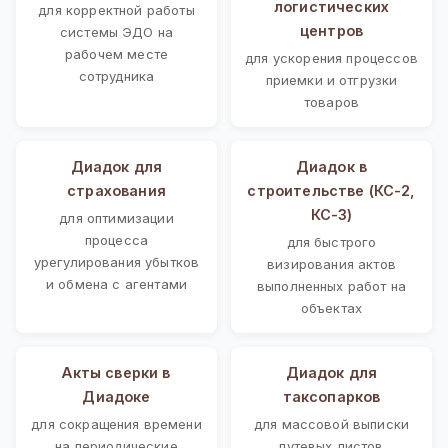
логистических
для корректной работы
центров
системы ЭДО на
рабочем месте
для ускорения процессов
сотрудника
приемки и отгрузки
товаров
Диадок для
Диадок в
страхования
строительстве (КС-2,
КС-3)
для оптимизации
процесса
для быстрого
урегулирования убытков
визирования актов
и обмена с агентами
выполненных работ на
объектах
Акты сверки в
Диадок для
Диадоке
таксопарков
для сокращения времени
для массовой выписки
на периодические
путевых листов