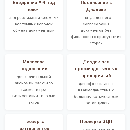
Внедрение API под
Подписание в
ключ
Диадоке
для реализации сложных
для удаленного
кастомных цепочек
согласования
обмена документами
документов без
физического присутствия
сторон
Массовое
Диадок для
подписание
производственных
предприятий
для значительной
экономии рабочего
для эффективного
времени при
взаимодействия с
визировании типовых
большим количеством
актов
поставщиков
Проверка
Проверка ЭЦП
контрагентов
для уверенности в