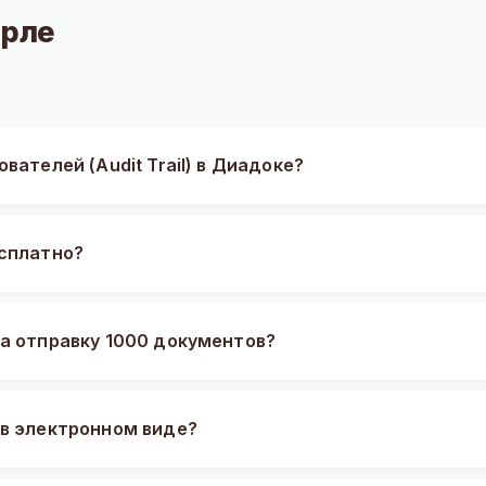
Орле
вателей (Audit Trail) в Диадоке?
есплатно?
на отправку 1000 документов?
 в электронном виде?