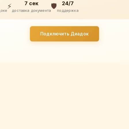
7 сек
24/7
⚡
🛡️
доке
доставка документа
поддержка
Подключить Диадок