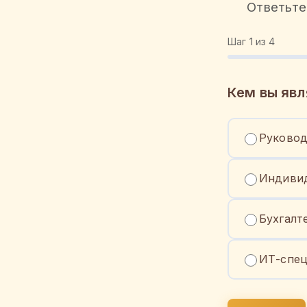
Ответьте
Шаг
1
из 4
Кем вы явл
Руковод
Индивид
Бухгалт
ИТ-спец