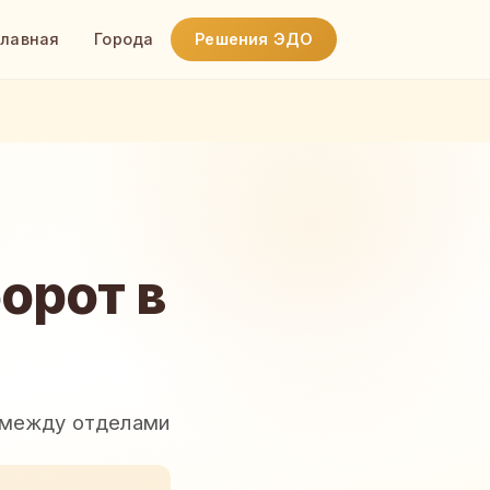
Главная
Города
Решения ЭДО
орот в
я между отделами