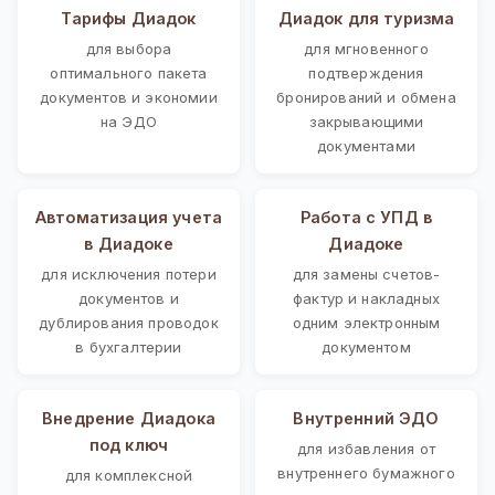
Тарифы Диадок
Диадок для туризма
для выбора
для мгновенного
оптимального пакета
подтверждения
документов и экономии
бронирований и обмена
на ЭДО
закрывающими
документами
Автоматизация учета
Работа с УПД в
в Диадоке
Диадоке
для исключения потери
для замены счетов-
документов и
фактур и накладных
дублирования проводок
одним электронным
в бухгалтерии
документом
Внедрение Диадока
Внутренний ЭДО
под ключ
для избавления от
внутреннего бумажного
для комплексной