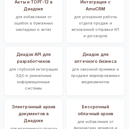
Акты и ТОРГ-12 в
Интеграция с
Диадоке
AmoCRM
для избавления от
для ускорения работы
ошибок в бумажных
отдела продаж и
накладных и актах
мгновенной отправки КП
и договоров
Диадок API для
Диадок для
разработчиков
аптечного бизнеса
для глубокой интеграции
для законной приемки и
ЭДО в уникальные
продажи маркированных
информационные
медикаментов
системы
Электронный архив
Бессрочный
документов в
облачный архив
Диадоке
для избавления от
физических архивов и
для мгновенного поиска