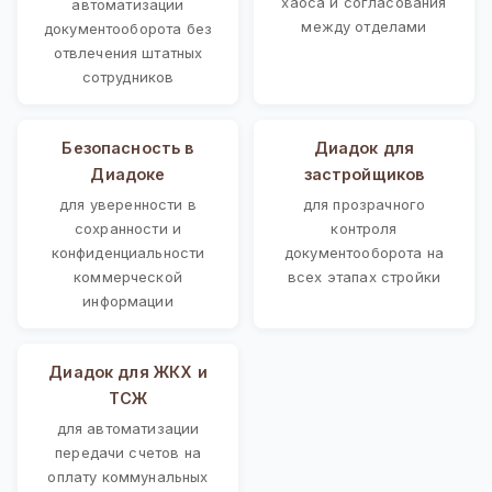
хаоса и согласования
автоматизации
между отделами
документооборота без
отвлечения штатных
сотрудников
Безопасность в
Диадок для
Диадоке
застройщиков
для уверенности в
для прозрачного
сохранности и
контроля
конфиденциальности
документооборота на
коммерческой
всех этапах стройки
информации
Диадок для ЖКХ и
ТСЖ
для автоматизации
передачи счетов на
оплату коммунальных