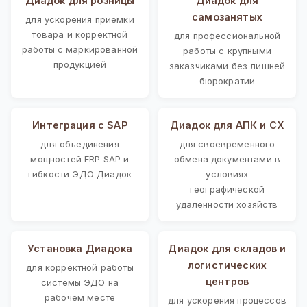
Диадок для розницы
Диадок для
самозанятых
для ускорения приемки
товара и корректной
для профессиональной
работы с маркированной
работы с крупными
продукцией
заказчиками без лишней
бюрократии
Интеграция с SAP
Диадок для АПК и СХ
для объединения
для своевременного
мощностей ERP SAP и
обмена документами в
гибкости ЭДО Диадок
условиях
географической
удаленности хозяйств
Установка Диадока
Диадок для складов и
логистических
для корректной работы
центров
системы ЭДО на
рабочем месте
для ускорения процессов