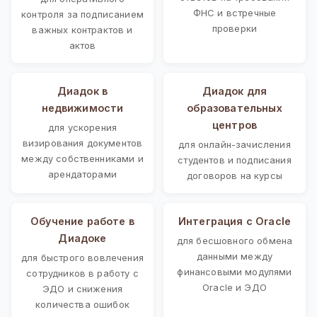
ФНС и встречные
контроля за подписанием
проверки
важных контрактов и
актов
Диадок в
Диадок для
недвижимости
образовательных
центров
для ускорения
визирования документов
для онлайн-зачисления
между собственниками и
студентов и подписания
арендаторами
договоров на курсы
Обучение работе в
Интеграция с Oracle
Диадоке
для бесшовного обмена
данными между
для быстрого вовлечения
финансовыми модулями
сотрудников в работу с
Oracle и ЭДО
ЭДО и снижения
количества ошибок