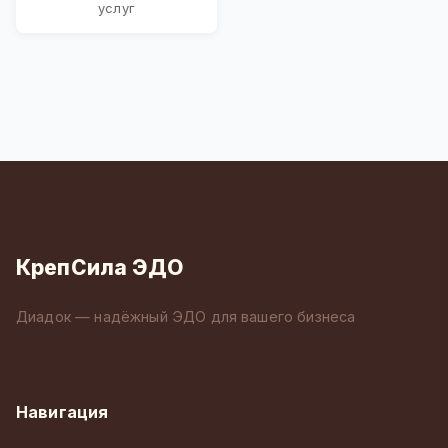
услуг
КрепСила ЭДО
Диадок — надёжный ЭДО для вашего бизнеса
Навигация