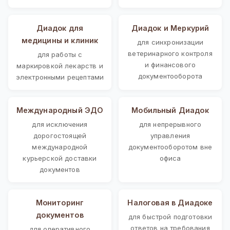
Диадок для
Диадок и Меркурий
медицины и клиник
для синхронизации
ветеринарного контроля
для работы с
и финансового
маркировкой лекарств и
документооборота
электронными рецептами
Международный ЭДО
Мобильный Диадок
для исключения
для непрерывного
дорогостоящей
управления
международной
документооборотом вне
курьерской доставки
офиса
документов
Мониторинг
Налоговая в Диадоке
документов
для быстрой подготовки
ответов на требования
для оперативного