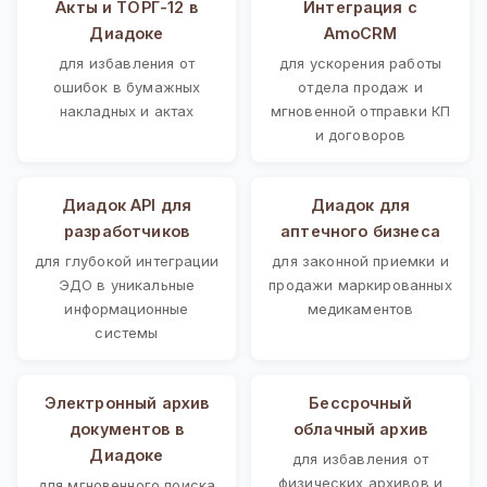
Акты и ТОРГ-12 в
Интеграция с
Диадоке
AmoCRM
для избавления от
для ускорения работы
ошибок в бумажных
отдела продаж и
накладных и актах
мгновенной отправки КП
и договоров
Диадок API для
Диадок для
разработчиков
аптечного бизнеса
для глубокой интеграции
для законной приемки и
ЭДО в уникальные
продажи маркированных
информационные
медикаментов
системы
Электронный архив
Бессрочный
документов в
облачный архив
Диадоке
для избавления от
физических архивов и
для мгновенного поиска