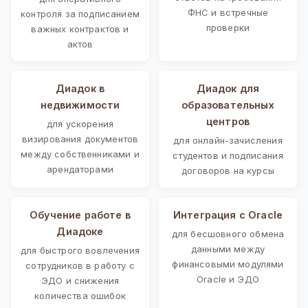
ФНС и встречные
контроля за подписанием
проверки
важных контрактов и
актов
Диадок в
Диадок для
недвижимости
образовательных
центров
для ускорения
визирования документов
для онлайн-зачисления
между собственниками и
студентов и подписания
арендаторами
договоров на курсы
Обучение работе в
Интеграция с Oracle
Диадоке
для бесшовного обмена
данными между
для быстрого вовлечения
финансовыми модулями
сотрудников в работу с
Oracle и ЭДО
ЭДО и снижения
количества ошибок