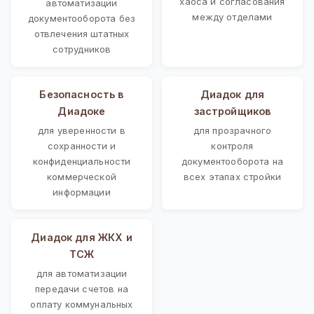
хаоса и согласования
автоматизации
между отделами
документооборота без
отвлечения штатных
сотрудников
Безопасность в
Диадок для
Диадоке
застройщиков
для уверенности в
для прозрачного
сохранности и
контроля
конфиденциальности
документооборота на
коммерческой
всех этапах стройки
информации
Диадок для ЖКХ и
ТСЖ
для автоматизации
передачи счетов на
оплату коммунальных