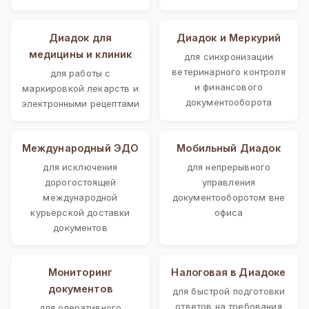
Диадок для
Диадок и Меркурий
медицины и клиник
для синхронизации
ветеринарного контроля
для работы с
и финансового
маркировкой лекарств и
документооборота
электронными рецептами
Международный ЭДО
Мобильный Диадок
для исключения
для непрерывного
дорогостоящей
управления
международной
документооборотом вне
курьерской доставки
офиса
документов
Мониторинг
Налоговая в Диадоке
документов
для быстрой подготовки
ответов на требования
для оперативного