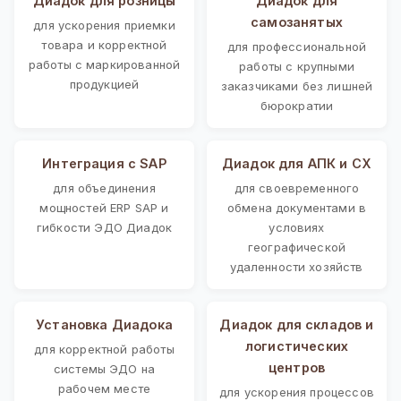
Диадок для розницы
Диадок для
самозанятых
для ускорения приемки
товара и корректной
для профессиональной
работы с маркированной
работы с крупными
продукцией
заказчиками без лишней
бюрократии
Интеграция с SAP
Диадок для АПК и СХ
для объединения
для своевременного
мощностей ERP SAP и
обмена документами в
гибкости ЭДО Диадок
условиях
географической
удаленности хозяйств
Установка Диадока
Диадок для складов и
логистических
для корректной работы
центров
системы ЭДО на
рабочем месте
для ускорения процессов