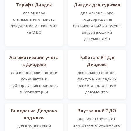
Тарифы Диадок
Диадок для туризма
для выбора
для мгновенного
оптимального пакета
подтверждения
документов и экономии
бронирований и обмена
на ЭДО
закрывающими
документами
Автоматизация учета
Работа с УПД в
в Диадоке
Диадоке
для исключения потери
для замены счетов-
документов и
фактур и накладных
дублирования проводок
одним электронным
в бухгалтерии
документом
Внедрение Диадока
Внутренний ЭДО
под ключ
для избавления от
внутреннего бумажного
для комплексной