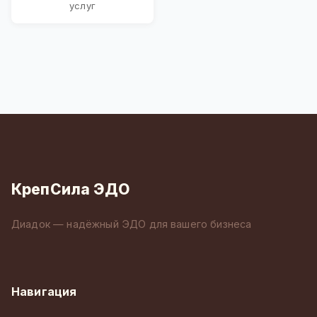
услуг
КрепСила ЭДО
Диадок — надёжный ЭДО для вашего бизнеса
Навигация