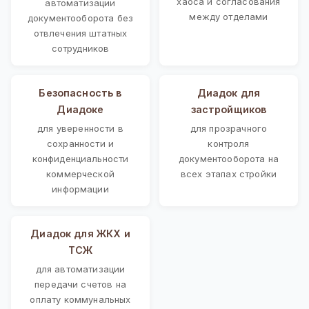
хаоса и согласования
автоматизации
между отделами
документооборота без
отвлечения штатных
сотрудников
Безопасность в
Диадок для
Диадоке
застройщиков
для уверенности в
для прозрачного
сохранности и
контроля
конфиденциальности
документооборота на
коммерческой
всех этапах стройки
информации
Диадок для ЖКХ и
ТСЖ
для автоматизации
передачи счетов на
оплату коммунальных