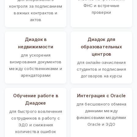
ФНС и встречные
контроля за подписанием
проверки
важных контрактов и
актов
Диадок в
Диадок для
недвижимости
образовательных
центров
для ускорения
визирования документов
для онлайн-зачисления
между собственниками и
студентов и подписания
арендаторами
договоров на курсы
Обучение работе в
Интеграция с Oracle
Диадоке
для бесшовного обмена
данными между
для быстрого вовлечения
финансовыми модулями
сотрудников в работу с
Oracle и ЭДО
ЭДО и снижения
количества ошибок