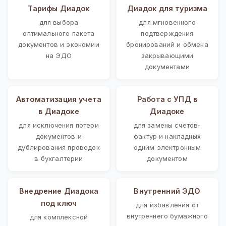
Тарифы Диадок
Диадок для туризма
для выбора
для мгновенного
оптимального пакета
подтверждения
документов и экономии
бронирований и обмена
на ЭДО
закрывающими
документами
Автоматизация учета
Работа с УПД в
в Диадоке
Диадоке
для исключения потери
для замены счетов-
документов и
фактур и накладных
дублирования проводок
одним электронным
в бухгалтерии
документом
Внедрение Диадока
Внутренний ЭДО
под ключ
для избавления от
внутреннего бумажного
для комплексной