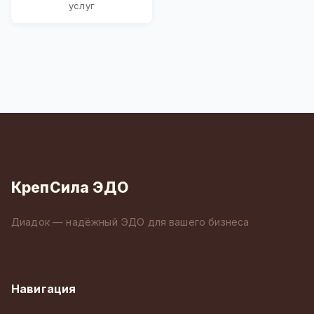
услуг
КрепСила ЭДО
Диадок — надёжный ЭДО для вашего бизнеса
Навигация