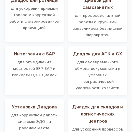
Диадок для розницы
Диадок для
самозанятых
для ускорения приемки
товара и корректной
для профессиональной
работы с маркированной
работы с крупными
продукцией
заказчиками без лишней
бюрократии
Интеграция с SAP
Диадок для АПК и СХ
для объединения
для своевременного
мощностей ERP SAP и
обмена документами в
гибкости ЭДО Диадок
условиях
географической
удаленности хозяйств
Установка Диадока
Диадок для складов и
логистических
для корректной работы
центров
системы ЭДО на
рабочем месте
для ускорения процессов