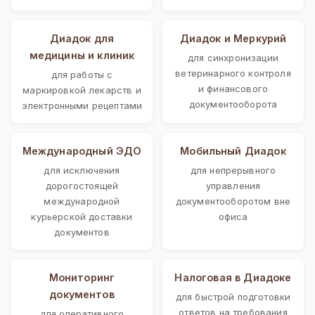
Диадок для
Диадок и Меркурий
медицины и клиник
для синхронизации
ветеринарного контроля
для работы с
и финансового
маркировкой лекарств и
документооборота
электронными рецептами
Международный ЭДО
Мобильный Диадок
для исключения
для непрерывного
дорогостоящей
управления
международной
документооборотом вне
курьерской доставки
офиса
документов
Мониторинг
Налоговая в Диадоке
документов
для быстрой подготовки
ответов на требования
для оперативного