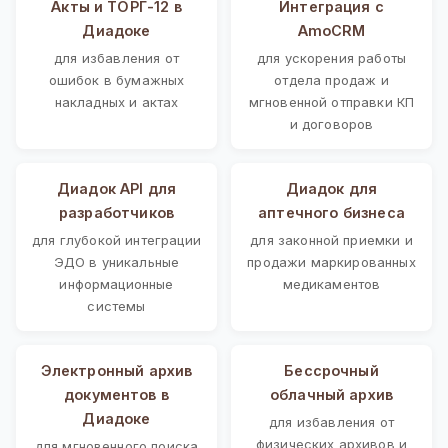
Акты и ТОРГ-12 в
Интеграция с
Диадоке
AmoCRM
для избавления от
для ускорения работы
ошибок в бумажных
отдела продаж и
накладных и актах
мгновенной отправки КП
и договоров
Диадок API для
Диадок для
разработчиков
аптечного бизнеса
для глубокой интеграции
для законной приемки и
ЭДО в уникальные
продажи маркированных
информационные
медикаментов
системы
Электронный архив
Бессрочный
документов в
облачный архив
Диадоке
для избавления от
физических архивов и
для мгновенного поиска