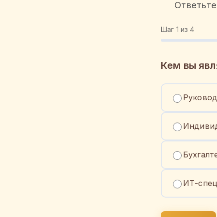
Ответьте
Шаг
1
из 4
Кем вы явл
Руковод
Индивид
Бухгалт
ИТ-спец