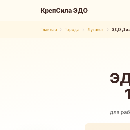
КрепСила ЭДО
Главная
Города
Луганск
ЭДО Диа
ЭД
для ра