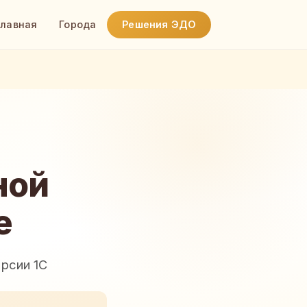
Главная
Города
Решения ЭДО
ной
е
рсии 1С