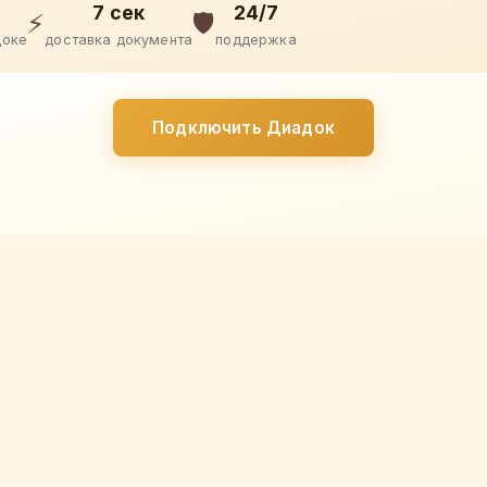
7 сек
24/7
⚡
🛡️
доке
доставка документа
поддержка
Подключить Диадок