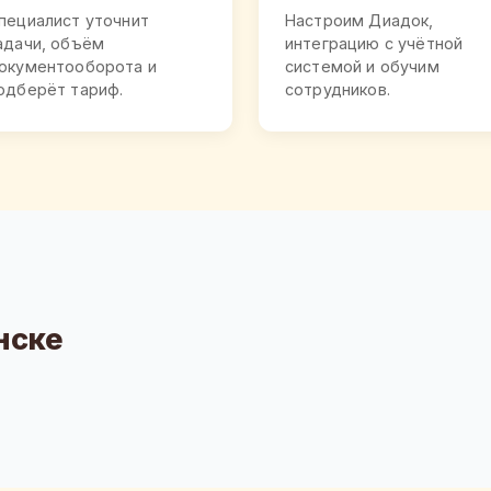
пециалист уточнит
Настроим Диадок,
адачи, объём
интеграцию с учётной
окументооборота и
системой и обучим
одберёт тариф.
сотрудников.
нске