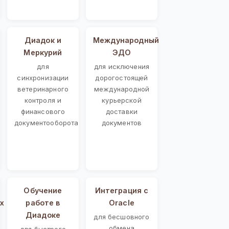
Диадок и
Международный
Меркурий
ЭДО
для
для исключения
синхронизации
дорогостоящей
ветеринарного
международной
контроля и
курьерской
финансового
доставки
документооборота
документов
Обучение
Интеграция с
х
работе в
Oracle
Диадоке
для бесшовного
обмена
для быстрого