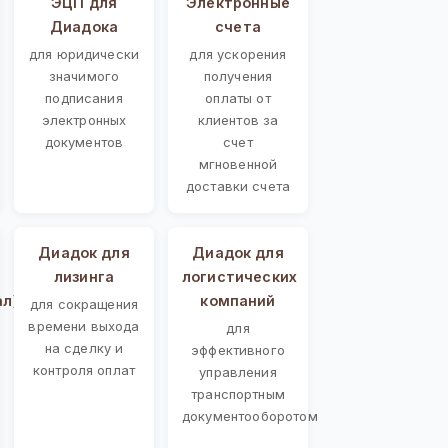
ЭЦП для
Электронные
Диадока
счета
для юридически
для ускорения
значимого
получения
подписания
оплаты от
электронных
клиентов за
документов
счет
мгновенной
доставки счета
Диадок для
Диадок для
лизинга
логистических
ал)
компаний
для сокращения
времени выхода
для
на сделку и
эффективного
контроля оплат
управления
транспортным
документооборотом