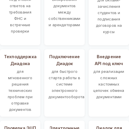
ответов на
документов
зачисления
требования
между
студентов и
ФНС и
собственниками
подписания
встречные
и арендаторами
договоров на
проверки
курсы
Техподдержка
Подключение
Внедрение
Диадока
Диадок
API под ключ
для
для быстрого
для реализации
мгновенного
старта работы в
сложных
решения
системе
кастомных
технических
электронного
цепочек обмена
проблем при
документооборота
документами
отправке
документов
Проверка ЭЦП
Электронные
Диадок для