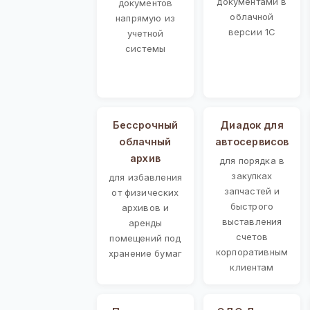
документами в
документов
облачной
напрямую из
версии 1С
учетной
системы
Бессрочный
Диадок для
облачный
автосервисов
архив
для порядка в
закупках
для избавления
запчастей и
от физических
быстрого
архивов и
выставления
аренды
счетов
помещений под
корпоративным
хранение бумаг
клиентам