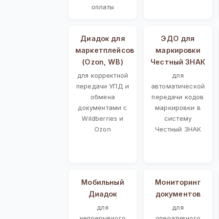
оплаты
Диадок для
ЭДО для
маркетплейсов
маркировки
(Ozon, WB)
Честный ЗНАК
для корректной
для
передачи УПД и
автоматической
обмена
передачи кодов
документами с
маркировки в
Wildberries и
систему
Ozon
Честный ЗНАК
Мобильный
Мониторинг
Диадок
документов
для
для
непрерывного
оперативного