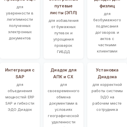
путевые
физлиц
для
листы (ЭПЛ)
уверенности в
для
легитимности
безбумажного
для избавления
полученных
подписания
от бумажных
электронных
договоров и
путевок и
документов
актов с
упрощения
частными
проверок
клиентами
ГИБДД
Интеграция с
Диадок для
Установка
SAP
АПК и СХ
Диадока
для
для
для корректной
объединения
своевременного
работы системы
мощностей ERP
обмена
ЭДО на
SAP и гибкости
документами в
рабочем месте
ЭДО Диадок
условиях
сотрудника
географической
удаленности