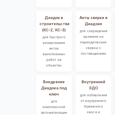
Диадок в
Акты сверки в
строительстве
Диадоке
(КС-2, КС-3)
для сокращения
времени на
для быстрого
периодические
визирования
сверки с
актов
поставщиками
выполненных
работ на
объектах
Внедрение
Внутренний
Диадока под
ЭДО
ключ
для избавления
от внутреннего
для
бумажного
комплексной
хаоса и
автоматизации