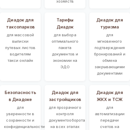
хозяйств
Диадок для
Тарифы
Диадок для
таксопарков
Диадок
туризма
для массовой
для выбора
для
выписки
оптимального
мгновенного
путевых листов
пакета
подтверждения
водителям
документов и
бронирований и
такси онлайн
экономии на
обмена
ЭДО
закрывающими
документами
Безопасность
Диадок для
Диадок для
в Диадоке
застройщиков
ЖКХ и ТСЖ
для
для прозрачного
для
уверенности в
контроля
автоматизации
сохранности и
документооборота
передачи
конфиденциальности
на всех этапах
счетов на