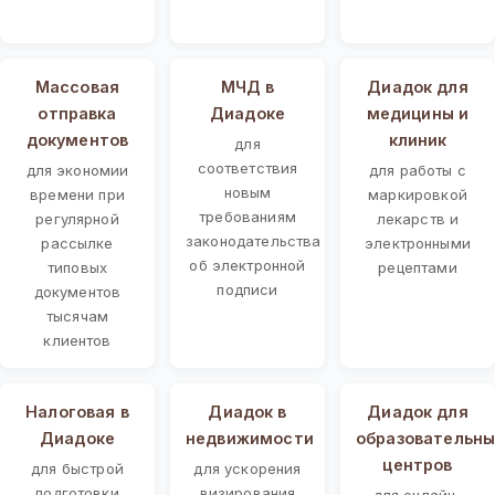
Массовая
МЧД в
Диадок для
отправка
Диадоке
медицины и
документов
клиник
для
соответствия
для экономии
для работы с
новым
времени при
маркировкой
требованиям
регулярной
лекарств и
законодательства
рассылке
электронными
об электронной
типовых
рецептами
подписи
документов
тысячам
клиентов
Налоговая в
Диадок в
Диадок для
Диадоке
недвижимости
образовательны
центров
для быстрой
для ускорения
подготовки
визирования
для онлайн-