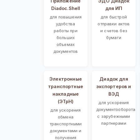
Приложение
ЭДО Диадок
Diadoc.Shell
для ИП
для повышения
для быстрой
удобства
отправки актов
работы при
и счетов без
больших
бумаги
объемах
документов
Электронные
Диадок для
транспортные
экспортеров и
накладные
ВЭД
(ЭТрН)
для ускорения
документооборота
для ускорения
с зарубежными
обмена
партнерами
транспортными
документами и
получения