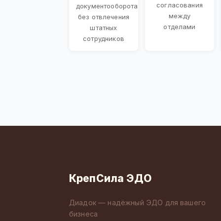
согласования
документооборота
между
без отвлечения
отделами
штатных
сотрудников
КрепСила ЭДО
Диадок — надёжный ЭДО для вашего
бизнеса