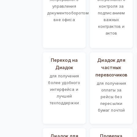
управления
контроля за
документооборотом
подписанием
вне офиса
важных
контрактов и
актов
Переход на
Диадок для
Диадок
частных
перевозчиков
для получения
более удобного
для получения
интерфейса и
оплаты за
лучшей
рейсы без
техподдержки
пересылки
бумаг почтой
Диадок для
Проверка