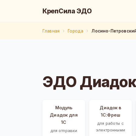
КрепСила ЭДО
Главная
Города
Лосино-Петровски
ЭДО Диадок
Модуль
Диадок в
Диадок для
1С:Фреш
1С
для работы с
электронными
для отправки