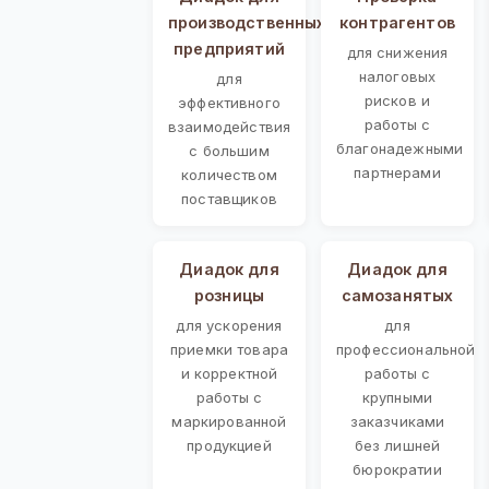
производственных
контрагентов
предприятий
для снижения
налоговых
для
рисков и
эффективного
работы с
взаимодействия
благонадежными
с большим
партнерами
количеством
поставщиков
Диадок для
Диадок для
розницы
самозанятых
для ускорения
для
приемки товара
профессиональной
и корректной
работы с
работы с
крупными
маркированной
заказчиками
продукцией
без лишней
бюрократии