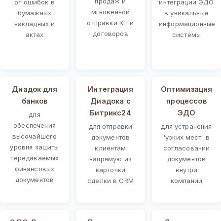
продаж и
от ошибок в
интеграции ЭДО
мгновенной
бумажных
в уникальные
отправки КП и
накладных и
информационные
договоров
актах
системы
Диадок для
Интеграция
Оптимизация
банков
Диадока с
процессов
Битрикс24
ЭДО
для
обеспечения
для отправки
для устранения
высочайшего
документов
'узких мест' в
уровня защиты
клиентам
согласовании
передаваемых
напрямую из
документов
финансовых
карточки
внутри
документов
сделки в CRM
компании