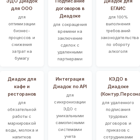
ЭДО Диадок
Подписание
Диадок для
для ООО
договоров в
ЕГАИС
Диадоке
для
для 100%
оптимизации
выполнения
для сокращения
бизнес-
требований
времени на
процессов и
законодательства
заключение
снижения
по обороту
сделок с
затрат на
алкоголя
удаленными
бумагу
партнерами
Диадок для
Интеграция
КЭДО в
кафе и
Диадок по API
Диадоке
ресторанов
(Контур.Персон
для
синхронизации
для
для удаленного
ЭДО с
обязательной
подписания
уникальными
работы с
трудовых
самописными
маркировкой
договоров и
системами
воды, молока и
приказов с
учета
напитков
сотрудниками