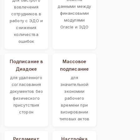
данными между
вовлечения
финансовыми
сотрудников в
модулями
работу с ЭДО и
Oracle и ЭДО
снижения
количества
ошибок
Подписание в
Массовое
Диадоке
подписание
для удаленного
для
согласования
значительной
документов без
экономии
физического
рабочего
присутствия
времени при
сторон
визировании
типовых актов
Регламент
Настройка