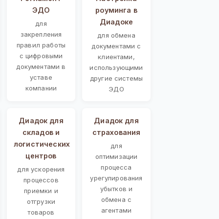
ЭДО
роуминга в
Диадоке
для
закрепления
для обмена
правил работы
документами с
с цифровыми
клиентами,
документами в
использующими
уставе
другие системы
компании
ЭДО
Диадок для
Диадок для
складов и
страхования
логистических
для
центров
оптимизации
процесса
для ускорения
урегулирования
процессов
убытков и
приемки и
обмена с
отгрузки
агентами
товаров