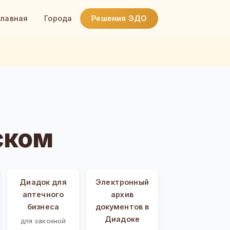
Главная
Города
Решения ЭДО
ском
Диадок для
Электронный
аптечного
архив
бизнеса
документов в
Диадоке
для законной