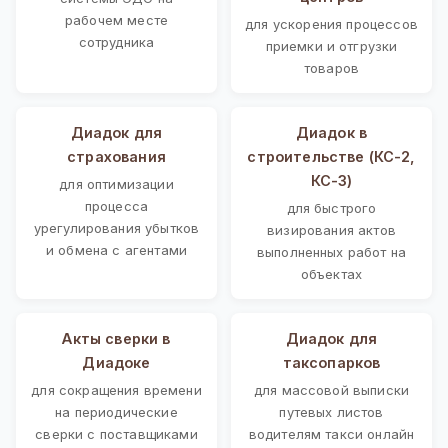
рабочем месте
для ускорения процессов
сотрудника
приемки и отгрузки
товаров
Диадок для
Диадок в
страхования
строительстве (КС-2,
КС-3)
для оптимизации
процесса
для быстрого
урегулирования убытков
визирования актов
и обмена с агентами
выполненных работ на
объектах
Акты сверки в
Диадок для
Диадоке
таксопарков
для сокращения времени
для массовой выписки
на периодические
путевых листов
сверки с поставщиками
водителям такси онлайн