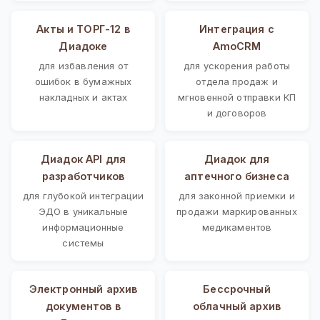
Акты и ТОРГ-12 в
Интеграция с
Диадоке
AmoCRM
для избавления от
для ускорения работы
ошибок в бумажных
отдела продаж и
накладных и актах
мгновенной отправки КП
и договоров
Диадок API для
Диадок для
разработчиков
аптечного бизнеса
для глубокой интеграции
для законной приемки и
ЭДО в уникальные
продажи маркированных
информационные
медикаментов
системы
Электронный архив
Бессрочный
документов в
облачный архив