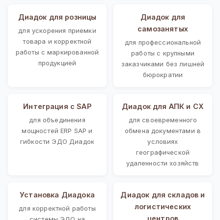
Диадок для розницы
Диадок для
самозанятых
для ускорения приемки
товара и корректной
для профессиональной
работы с маркированной
работы с крупными
продукцией
заказчиками без лишней
бюрократии
Интеграция с SAP
Диадок для АПК и СХ
для объединения
для своевременного
мощностей ERP SAP и
обмена документами в
гибкости ЭДО Диадок
условиях
географической
удаленности хозяйств
Установка Диадока
Диадок для складов и
логистических
для корректной работы
центров
системы ЭДО на