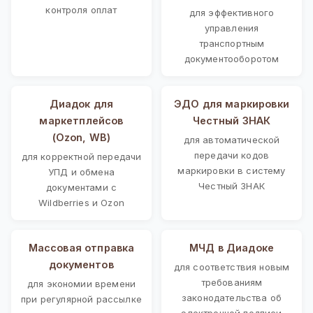
контроля оплат
для эффективного
управления
транспортным
документооборотом
Диадок для
ЭДО для маркировки
маркетплейсов
Честный ЗНАК
(Ozon, WB)
для автоматической
передачи кодов
для корректной передачи
маркировки в систему
УПД и обмена
Честный ЗНАК
документами с
Wildberries и Ozon
Массовая отправка
МЧД в Диадоке
документов
для соответствия новым
требованиям
для экономии времени
законодательства об
при регулярной рассылке
электронной подписи