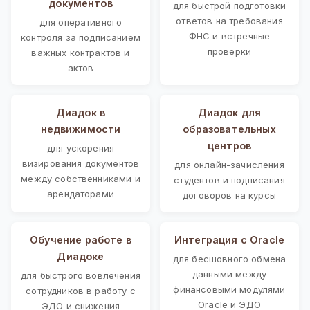
документов
для быстрой подготовки
ответов на требования
для оперативного
ФНС и встречные
контроля за подписанием
проверки
важных контрактов и
актов
Диадок в
Диадок для
недвижимости
образовательных
центров
для ускорения
визирования документов
для онлайн-зачисления
между собственниками и
студентов и подписания
арендаторами
договоров на курсы
Обучение работе в
Интеграция с Oracle
Диадоке
для бесшовного обмена
данными между
для быстрого вовлечения
финансовыми модулями
сотрудников в работу с
Oracle и ЭДО
ЭДО и снижения