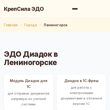
КрепСила ЭДО
Главная
Города
Лениногорск
ЭДО Диадок в
Лениногорске
Модуль Диадок для
Диадок в 1С:Фреш
1С
для работы с
электронными
для отправки документов
документами в облачной
напрямую из учетной
версии 1С
системы