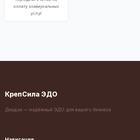
оплату коммунальных
услуг
КрепСила ЭДО
Диадок — надёжный ЭДО для вашего бизнеса
Навигация