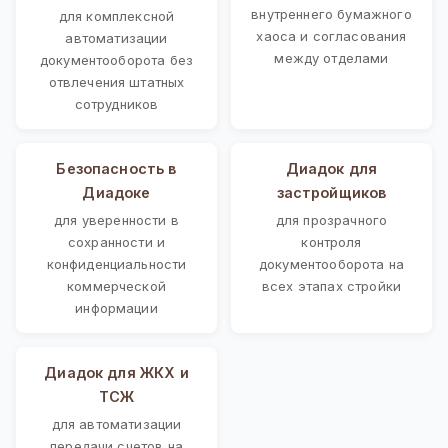
внутреннего бумажного
для комплексной
хаоса и согласования
автоматизации
между отделами
документооборота без
отвлечения штатных
сотрудников
Безопасность в
Диадок для
Диадоке
застройщиков
для уверенности в
для прозрачного
сохранности и
контроля
конфиденциальности
документооборота на
коммерческой
всех этапах стройки
информации
Диадок для ЖКХ и
ТСЖ
для автоматизации
передачи счетов на