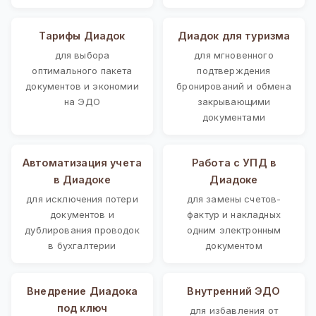
Тарифы Диадок
Диадок для туризма
для выбора
для мгновенного
оптимального пакета
подтверждения
документов и экономии
бронирований и обмена
на ЭДО
закрывающими
документами
Автоматизация учета
Работа с УПД в
в Диадоке
Диадоке
для исключения потери
для замены счетов-
документов и
фактур и накладных
дублирования проводок
одним электронным
в бухгалтерии
документом
Внедрение Диадока
Внутренний ЭДО
под ключ
для избавления от