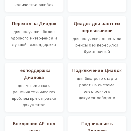
количества ошибок
Переход на Диадок
Диадок для частных
перевозчиков
для получения более
удобного интерфейса и
для получения оплаты за
лучшей техподдержки
рейсы без пересылки
бумаг почтой
Техподдержка
Подключение Диадок
Диадока
для быстрого старта
работы в системе
для мгновенного
электронного
решения технических
документооборота
проблем при отправке
документов
Внедрение API под
Подписание в
ключ
Диадоке