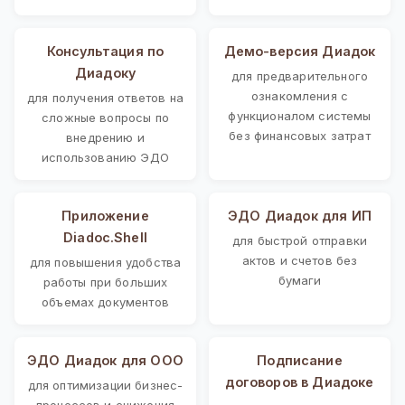
Консультация по
Демо-версия Диадок
Диадоку
для предварительного
ознакомления с
для получения ответов на
функционалом системы
сложные вопросы по
без финансовых затрат
внедрению и
использованию ЭДО
Приложение
ЭДО Диадок для ИП
Diadoc.Shell
для быстрой отправки
актов и счетов без
для повышения удобства
бумаги
работы при больших
объемах документов
ЭДО Диадок для ООО
Подписание
договоров в Диадоке
для оптимизации бизнес-
процессов и снижения