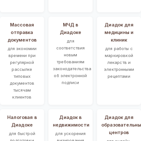
Массовая
МЧД в
Диадок для
отправка
Диадоке
медицины и
документов
клиник
для
соответствия
для экономии
для работы с
новым
времени при
маркировкой
требованиям
регулярной
лекарств и
законодательства
рассылке
электронными
об электронной
типовых
рецептами
подписи
документов
тысячам
клиентов
Налоговая в
Диадок в
Диадок для
Диадоке
недвижимости
образовательны
центров
для быстрой
для ускорения
подготовки
визирования
для онлайн-