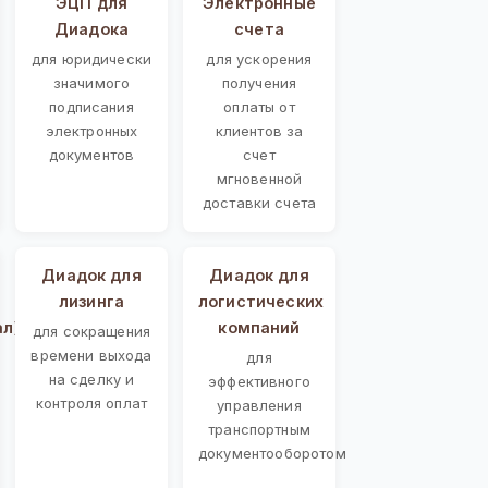
ЭЦП для
Электронные
Диадока
счета
для юридически
для ускорения
значимого
получения
подписания
оплаты от
электронных
клиентов за
документов
счет
мгновенной
доставки счета
Диадок для
Диадок для
лизинга
логистических
ал)
компаний
для сокращения
времени выхода
для
на сделку и
эффективного
контроля оплат
управления
транспортным
документооборотом