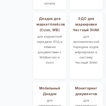
оплаты
Диадок для
ЭДО для
маркетплейсов
маркировки
(Ozon, WB)
Честный ЗНАК
для корректной
для
передачи УПД и
автоматической
обмена
передачи кодов
документами с
маркировки в
Wildberries и
систему
Ozon
Честный ЗНАК
Мобильный
Мониторинг
Диадок
документов
для
для
непрерывного
оперативного