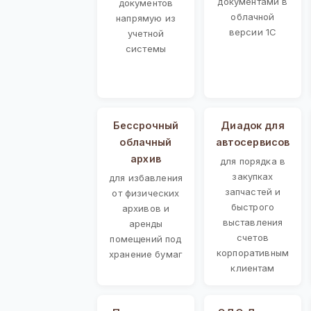
документами в
документов
облачной
напрямую из
версии 1С
учетной
системы
Бессрочный
Диадок для
облачный
автосервисов
архив
для порядка в
закупках
для избавления
запчастей и
от физических
быстрого
архивов и
выставления
аренды
счетов
помещений под
корпоративным
хранение бумаг
клиентам