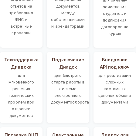
ответов на
документов
зачисления
требования
между
студентов и
ФНС и
собственниками
подписания
встречные
и арендаторами
договоров на
проверки
курсы
Техподдержка
Подключение
Внедрение
Диадока
Диадок
API под ключ
для
для быстрого
для реализации
мгновенного
старта работы в
сложных
решения
системе
кастомных
технических
электронного
цепочек обмена
проблем при
документооборота
документами
отправке
документов
Проверка ЭЦП
Электронные
Диадок для