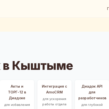
 в Кыштыме
Акты и
Интеграция с
Диадок API
ТОРГ-12 в
AmoCRM
для
Диадоке
разработчиков
для ускорения
работы отдела
для избавления
для глубокой