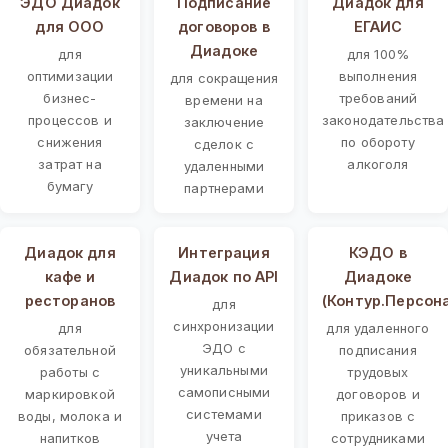
ЭДО Диадок
Подписание
Диадок для
для ООО
договоров в
ЕГАИС
Диадоке
для
для 100%
оптимизации
выполнения
для сокращения
бизнес-
требований
времени на
процессов и
законодательства
заключение
снижения
по обороту
сделок с
затрат на
алкоголя
удаленными
бумагу
партнерами
Диадок для
Интеграция
КЭДО в
кафе и
Диадок по API
Диадоке
ресторанов
(Контур.Персон
для
синхронизации
для
для удаленного
ЭДО с
обязательной
подписания
уникальными
работы с
трудовых
самописными
маркировкой
договоров и
системами
воды, молока и
приказов с
учета
напитков
сотрудниками