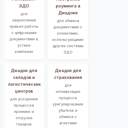
ЭДО
роуминга в
Диадоке
для
закрепления
для обмена
правил работы
документами с
с цифровыми
клиентами,
документами в
использующими
уставе
другие системы
компании
ЭДО
Диадок для
Диадок для
складов и
страхования
логистических
для
центров
оптимизации
процесса
для ускорения
урегулирования
процессов
убытков и
приемки и
обмена с
отгрузки
агентами
товаров