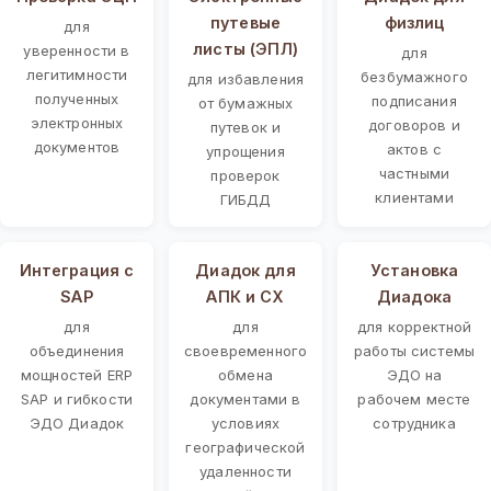
путевые
физлиц
для
листы (ЭПЛ)
уверенности в
для
легитимности
безбумажного
для избавления
полученных
подписания
от бумажных
электронных
договоров и
путевок и
документов
актов с
упрощения
частными
проверок
клиентами
ГИБДД
Интеграция с
Диадок для
Установка
SAP
АПК и СХ
Диадока
для
для
для корректной
объединения
своевременного
работы системы
мощностей ERP
обмена
ЭДО на
SAP и гибкости
документами в
рабочем месте
ЭДО Диадок
условиях
сотрудника
географической
удаленности