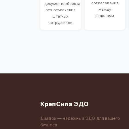
согласования
документооборота
между
без отвлечения
отделами
штатных
сотрудников
КрепСила ЭДО
Диадок — надёжный ЭДО для вашего
бизнеса