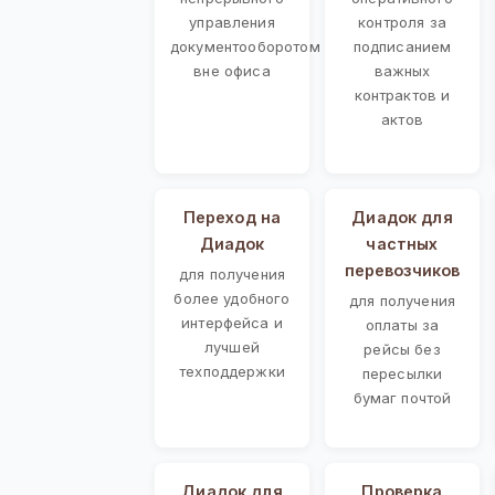
управления
контроля за
документооборотом
подписанием
вне офиса
важных
контрактов и
актов
Переход на
Диадок для
Диадок
частных
перевозчиков
для получения
более удобного
для получения
интерфейса и
оплаты за
лучшей
рейсы без
техподдержки
пересылки
бумаг почтой
Диадок для
Проверка