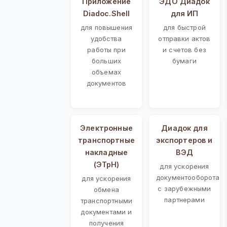
Приложение
ЭДО Диадок
Diadoc.Shell
для ИП
для повышения
для быстрой
удобства
отправки актов
работы при
и счетов без
больших
бумаги
объемах
документов
Электронные
Диадок для
транспортные
экспортеров и
накладные
ВЭД
(ЭТрН)
для ускорения
документооборота
для ускорения
с зарубежными
обмена
партнерами
транспортными
документами и
получения