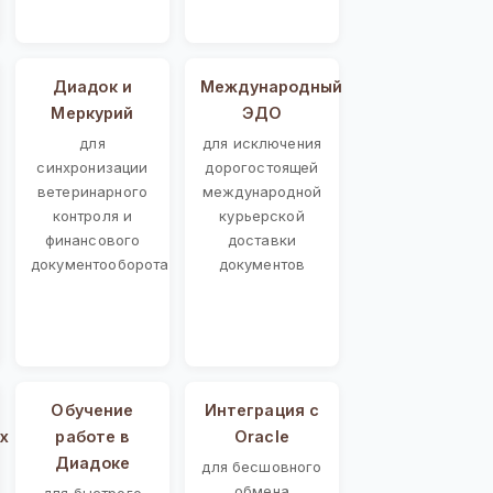
Диадок и
Международный
Меркурий
ЭДО
для
для исключения
синхронизации
дорогостоящей
ветеринарного
международной
контроля и
курьерской
финансового
доставки
документооборота
документов
Обучение
Интеграция с
х
работе в
Oracle
Диадоке
для бесшовного
обмена
для быстрого