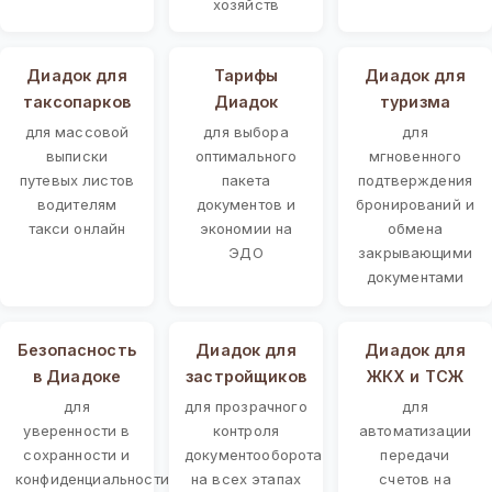
хозяйств
Диадок для
Тарифы
Диадок для
таксопарков
Диадок
туризма
для массовой
для выбора
для
выписки
оптимального
мгновенного
путевых листов
пакета
подтверждения
водителям
документов и
бронирований и
такси онлайн
экономии на
обмена
ЭДО
закрывающими
документами
Безопасность
Диадок для
Диадок для
в Диадоке
застройщиков
ЖКХ и ТСЖ
для
для прозрачного
для
уверенности в
контроля
автоматизации
сохранности и
документооборота
передачи
конфиденциальности
на всех этапах
счетов на