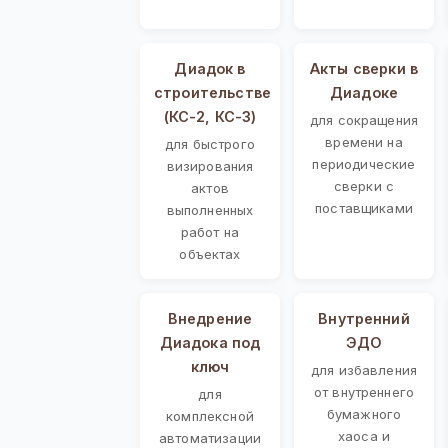
Диадок в
Акты сверки в
строительстве
Диадоке
(КС-2, КС-3)
для сокращения
времени на
для быстрого
периодические
визирования
сверки с
актов
поставщиками
выполненных
работ на
объектах
Внедрение
Внутренний
Диадока под
ЭДО
ключ
для избавления
от внутреннего
для
бумажного
комплексной
хаоса и
автоматизации