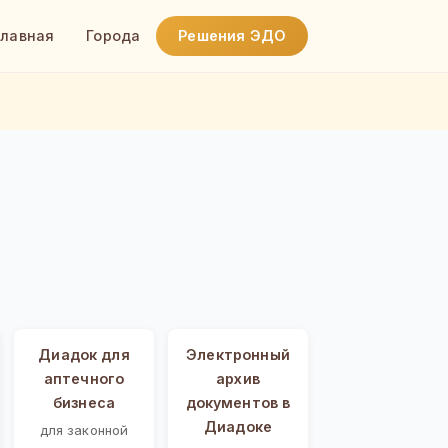
Главная
Города
Решения ЭДО
Диадок для
Электронный
аптечного
архив
бизнеса
документов в
Диадоке
для законной