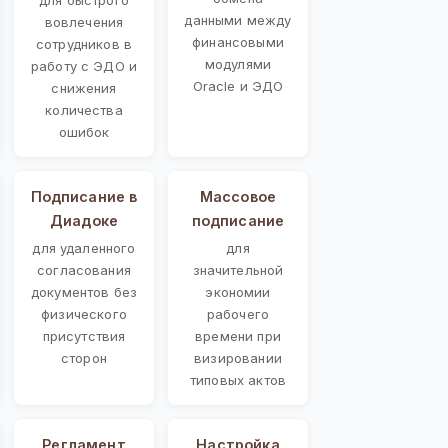
данными между
вовлечения
финансовыми
сотрудников в
модулями
работу с ЭДО и
Oracle и ЭДО
снижения
количества
ошибок
Подписание в
Массовое
Диадоке
подписание
для удаленного
для
согласования
значительной
документов без
экономии
физического
рабочего
присутствия
времени при
сторон
визировании
типовых актов
Регламент
Настройка