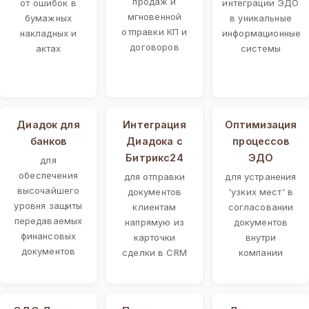
продаж и
от ошибок в
интеграции ЭДО
мгновенной
бумажных
в уникальные
отправки КП и
накладных и
информационные
договоров
актах
системы
Диадок для
Интеграция
Оптимизация
банков
Диадока с
процессов
Битрикс24
ЭДО
для
обеспечения
для отправки
для устранения
высочайшего
документов
'узких мест' в
уровня защиты
клиентам
согласовании
передаваемых
напрямую из
документов
финансовых
карточки
внутри
документов
сделки в CRM
компании