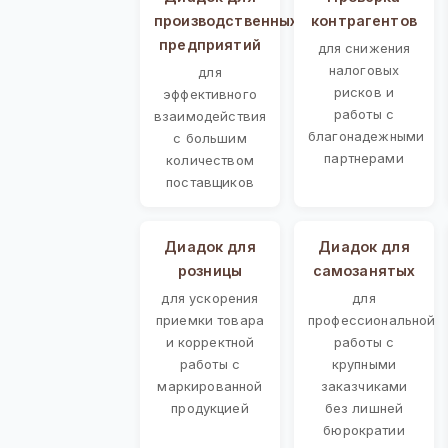
производственных
контрагентов
предприятий
для снижения
налоговых
для
рисков и
эффективного
работы с
взаимодействия
благонадежными
с большим
партнерами
количеством
поставщиков
Диадок для
Диадок для
розницы
самозанятых
для ускорения
для
приемки товара
профессиональной
и корректной
работы с
работы с
крупными
маркированной
заказчиками
продукцией
без лишней
бюрократии