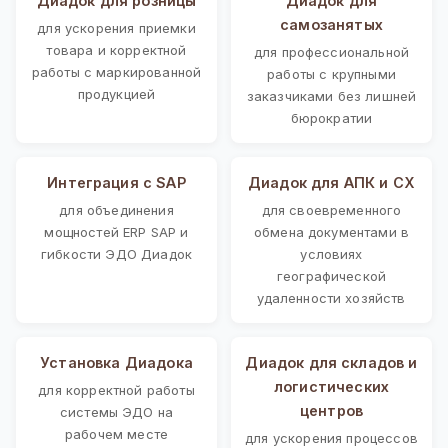
Диадок для розницы
Диадок для
самозанятых
для ускорения приемки
товара и корректной
для профессиональной
работы с маркированной
работы с крупными
продукцией
заказчиками без лишней
бюрократии
Интеграция с SAP
Диадок для АПК и СХ
для объединения
для своевременного
мощностей ERP SAP и
обмена документами в
гибкости ЭДО Диадок
условиях
географической
удаленности хозяйств
Установка Диадока
Диадок для складов и
логистических
для корректной работы
центров
системы ЭДО на
рабочем месте
для ускорения процессов