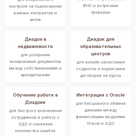
ФНС и встречные
контроля за подписанием
проверки
важных контрактов и
актов
Диадок в
Диадок для
недвижимости
образовательных
центров
для ускорения
визирования документов
для онлайн-зачисления
между собственниками и
студентов и подписания
арендаторами
договоров на курсы
Обучение работе в
Интеграция с Oracle
Диадоке
для бесшовного обмена
данными между
для быстрого вовлечения
финансовыми модулями
сотрудников в работу с
Oracle и ЭДО
ЭДО и снижения
количества ошибок