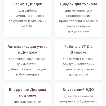
Тарифы Диадок
Диадок для туризма
для выбора
для мгновенного
оптимального пакета
подтверждения
документов и экономии
бронирований и обмена
на ЭДО
закрывающими
документами
Автоматизация учета
Работа с УПД в
в Диадоке
Диадоке
для исключения потери
для замены счетов-
документов и
фактур и накладных
дублирования проводок
одним электронным
в бухгалтерии
документом
Внедрение Диадока
Внутренний ЭДО
под ключ
для избавления от
внутреннего бумажного
для комплексной