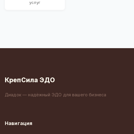
услуг
КрепСила ЭДО
Диадок — надёжный ЭДО для вашего бизнеса
Навигация