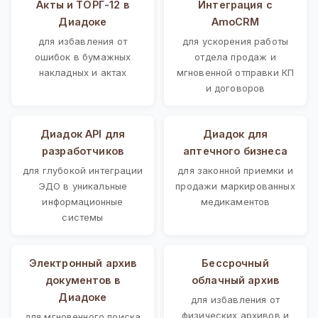
Акты и ТОРГ-12 в
Интеграция с
Диадоке
AmoCRM
для избавления от
для ускорения работы
ошибок в бумажных
отдела продаж и
накладных и актах
мгновенной отправки КП
и договоров
Диадок API для
Диадок для
разработчиков
аптечного бизнеса
для глубокой интеграции
для законной приемки и
ЭДО в уникальные
продажи маркированных
информационные
медикаментов
системы
Электронный архив
Бессрочный
документов в
облачный архив
Диадоке
для избавления от
физических архивов и
для мгновенного поиска