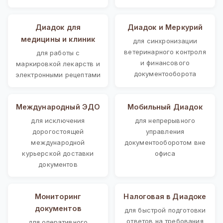
Диадок для
Диадок и Меркурий
медицины и клиник
для синхронизации
ветеринарного контроля
для работы с
и финансового
маркировкой лекарств и
документооборота
электронными рецептами
Международный ЭДО
Мобильный Диадок
для исключения
для непрерывного
дорогостоящей
управления
международной
документооборотом вне
курьерской доставки
офиса
документов
Мониторинг
Налоговая в Диадоке
документов
для быстрой подготовки
ответов на требования
для оперативного