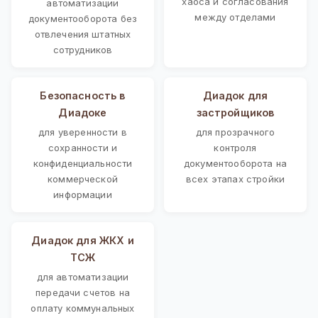
хаоса и согласования
автоматизации
между отделами
документооборота без
отвлечения штатных
сотрудников
Безопасность в
Диадок для
Диадоке
застройщиков
для уверенности в
для прозрачного
сохранности и
контроля
конфиденциальности
документооборота на
коммерческой
всех этапах стройки
информации
Диадок для ЖКХ и
ТСЖ
для автоматизации
передачи счетов на
оплату коммунальных