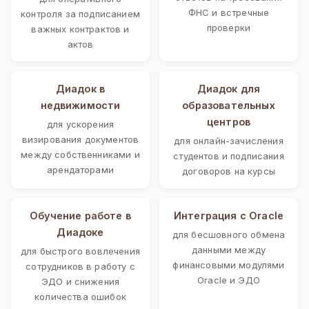
ФНС и встречные
контроля за подписанием
проверки
важных контрактов и
актов
Диадок в
Диадок для
недвижимости
образовательных
центров
для ускорения
визирования документов
для онлайн-зачисления
между собственниками и
студентов и подписания
арендаторами
договоров на курсы
Обучение работе в
Интеграция с Oracle
Диадоке
для бесшовного обмена
данными между
для быстрого вовлечения
финансовыми модулями
сотрудников в работу с
Oracle и ЭДО
ЭДО и снижения
количества ошибок