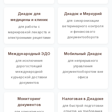
Диадок для
Диадок и Меркурий
медицины и клиник
для синхронизации
ветеринарного контроля
для работы с
и финансового
маркировкой лекарств и
документооборота
электронными рецептами
Международный ЭДО
Мобильный Диадок
для исключения
для непрерывного
дорогостоящей
управления
международной
документооборотом вне
курьерской доставки
офиса
документов
Мониторинг
Налоговая в Диадоке
документов
для быстрой подготовки
ответов на требования
для оперативного