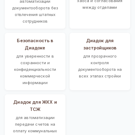
хаоса и согласования
автоматизации
между отделами
документооборота без
отвлечения штатных
сотрудников
Безопасность в
Диадок для
Диадоке
застройщиков
для уверенности в
для прозрачного
сохранности и
контроля
конфиденциальности
документооборота на
коммерческой
всех этапах стройки
информации
Диадок для ЖКХ и
ТСЖ
для автоматизации
передачи счетов на
оплату коммунальных