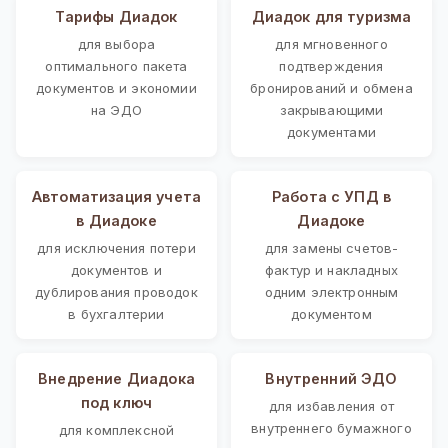
Тарифы Диадок
Диадок для туризма
для выбора
для мгновенного
оптимального пакета
подтверждения
документов и экономии
бронирований и обмена
на ЭДО
закрывающими
документами
Автоматизация учета
Работа с УПД в
в Диадоке
Диадоке
для исключения потери
для замены счетов-
документов и
фактур и накладных
дублирования проводок
одним электронным
в бухгалтерии
документом
Внедрение Диадока
Внутренний ЭДО
под ключ
для избавления от
внутреннего бумажного
для комплексной