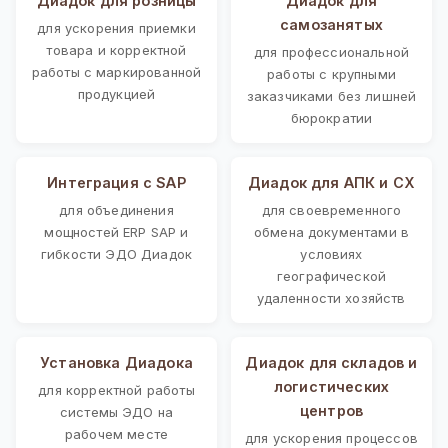
Диадок для розницы
Диадок для
самозанятых
для ускорения приемки
товара и корректной
для профессиональной
работы с маркированной
работы с крупными
продукцией
заказчиками без лишней
бюрократии
Интеграция с SAP
Диадок для АПК и СХ
для объединения
для своевременного
мощностей ERP SAP и
обмена документами в
гибкости ЭДО Диадок
условиях
географической
удаленности хозяйств
Установка Диадока
Диадок для складов и
логистических
для корректной работы
центров
системы ЭДО на
рабочем месте
для ускорения процессов