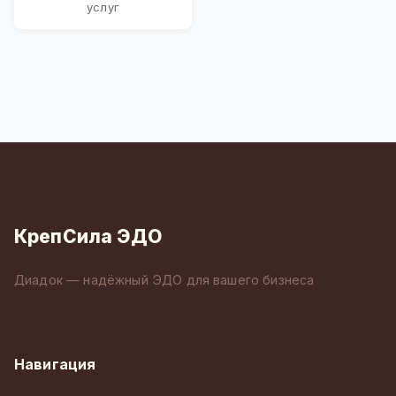
услуг
КрепСила ЭДО
Диадок — надёжный ЭДО для вашего бизнеса
Навигация