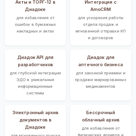
Акты и ТОРГ-12 в
Интеграция с
Диадоке
AmoCRM
для избавления от
для ускорения работы
ошибок в бумажных
отдела продаж и
накладных и актах
мгновенной отправки КП
и договоров
Диадок API для
Диадок для
разработчиков
аптечного бизнеса
для глубокой интеграции
для законной приемки и
ЭДО в уникальные
продажи маркированных
информационные
медикаментов
системы
Электронный архив
Бессрочный
документов в
облачный архив
Диадоке
для избавления от
физических архивов и
для мгновенного поиска