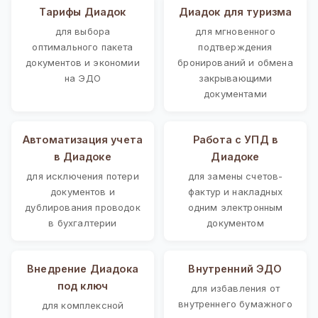
Тарифы Диадок
Диадок для туризма
для выбора
для мгновенного
оптимального пакета
подтверждения
документов и экономии
бронирований и обмена
на ЭДО
закрывающими
документами
Автоматизация учета
Работа с УПД в
в Диадоке
Диадоке
для исключения потери
для замены счетов-
документов и
фактур и накладных
дублирования проводок
одним электронным
в бухгалтерии
документом
Внедрение Диадока
Внутренний ЭДО
под ключ
для избавления от
внутреннего бумажного
для комплексной