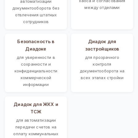
хаоса и согласования
автоматизации
между отделами
документооборота без
отвлечения штатных
сотрудников
Безопасность в
Диадок для
Диадоке
застройщиков
для уверенности в
для прозрачного
сохранности и
контроля
конфиденциальности
документооборота на
коммерческой
всех этапах стройки
информации
Диадок для ЖКХ и
ТСЖ
для автоматизации
передачи счетов на
оплату коммунальных