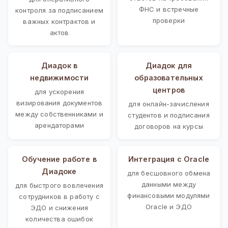
ФНС и встречные
контроля за подписанием
проверки
важных контрактов и
актов
Диадок в
Диадок для
недвижимости
образовательных
центров
для ускорения
визирования документов
для онлайн-зачисления
между собственниками и
студентов и подписания
арендаторами
договоров на курсы
Обучение работе в
Интеграция с Oracle
Диадоке
для бесшовного обмена
данными между
для быстрого вовлечения
финансовыми модулями
сотрудников в работу с
Oracle и ЭДО
ЭДО и снижения
количества ошибок