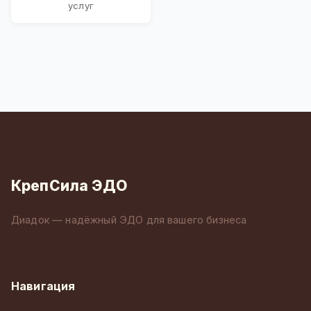
услуг
КрепСила ЭДО
Диадок — надёжный ЭДО для вашего бизнеса
Навигация