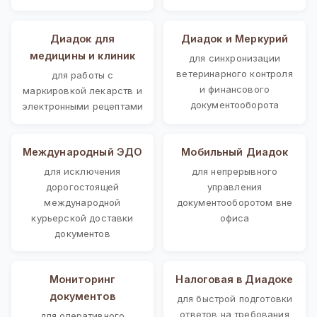
Диадок для
Диадок и Меркурий
медицины и клиник
для синхронизации
ветеринарного контроля
для работы с
и финансового
маркировкой лекарств и
документооборота
электронными рецептами
Международный ЭДО
Мобильный Диадок
для исключения
для непрерывного
дорогостоящей
управления
международной
документооборотом вне
курьерской доставки
офиса
документов
Мониторинг
Налоговая в Диадоке
документов
для быстрой подготовки
ответов на требования
для оперативного