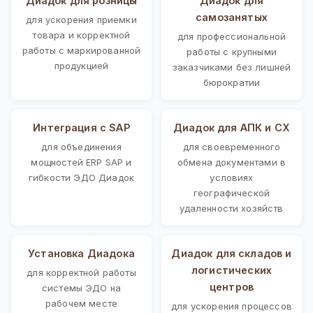
Диадок для розницы
Диадок для
самозанятых
для ускорения приемки
товара и корректной
для профессиональной
работы с маркированной
работы с крупными
продукцией
заказчиками без лишней
бюрократии
Интеграция с SAP
Диадок для АПК и СХ
для объединения
для своевременного
мощностей ERP SAP и
обмена документами в
гибкости ЭДО Диадок
условиях
географической
удаленности хозяйств
Установка Диадока
Диадок для складов и
логистических
для корректной работы
центров
системы ЭДО на
рабочем месте
для ускорения процессов