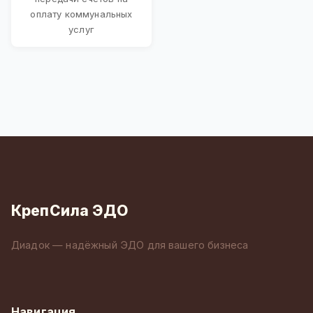
оплату коммунальных
услуг
КрепСила ЭДО
Диадок — надёжный ЭДО для вашего бизнеса
Навигация