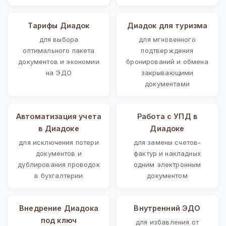
Тарифы Диадок
Диадок для туризма
для выбора
для мгновенного
оптимального пакета
подтверждения
документов и экономии
бронирований и обмена
на ЭДО
закрывающими
документами
Автоматизация учета
Работа с УПД в
в Диадоке
Диадоке
для исключения потери
для замены счетов-
документов и
фактур и накладных
дублирования проводок
одним электронным
в бухгалтерии
документом
Внедрение Диадока
Внутренний ЭДО
под ключ
для избавления от