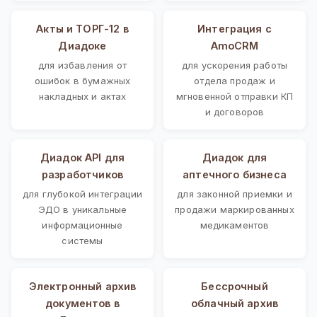
Акты и ТОРГ-12 в
Интеграция с
Диадоке
AmoCRM
для избавления от
для ускорения работы
ошибок в бумажных
отдела продаж и
накладных и актах
мгновенной отправки КП
и договоров
Диадок API для
Диадок для
разработчиков
аптечного бизнеса
для глубокой интеграции
для законной приемки и
ЭДО в уникальные
продажи маркированных
информационные
медикаментов
системы
Электронный архив
Бессрочный
документов в
облачный архив