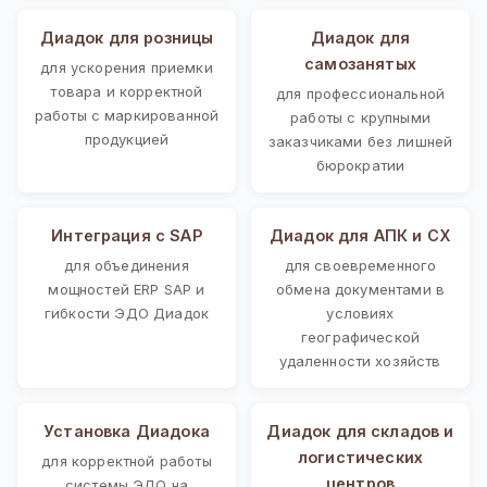
Диадок для розницы
Диадок для
самозанятых
для ускорения приемки
товара и корректной
для профессиональной
работы с маркированной
работы с крупными
продукцией
заказчиками без лишней
бюрократии
Интеграция с SAP
Диадок для АПК и СХ
для объединения
для своевременного
мощностей ERP SAP и
обмена документами в
гибкости ЭДО Диадок
условиях
географической
удаленности хозяйств
Установка Диадока
Диадок для складов и
логистических
для корректной работы
центров
системы ЭДО на