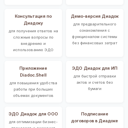
Консультация по
Демо-версия Диадок
Диадоку
для предварительного
ознакомления с
для получения ответов на
функционалом системы
сложные вопросы по
без финансовых затрат
внедрению и
использованию ЭДО
Приложение
ЭДО Диадок для ИП
Diadoc.Shell
для быстрой отправки
актов и счетов без
для повышения удобства
бумаги
работы при больших
объемах документов
ЭДО Диадок для ООО
Подписание
договоров в Диадоке
для оптимизации бизнес-
процессов и снижения