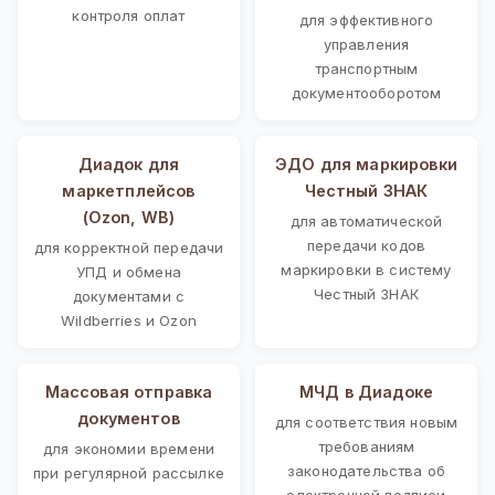
контроля оплат
для эффективного
управления
транспортным
документооборотом
Диадок для
ЭДО для маркировки
маркетплейсов
Честный ЗНАК
(Ozon, WB)
для автоматической
передачи кодов
для корректной передачи
маркировки в систему
УПД и обмена
Честный ЗНАК
документами с
Wildberries и Ozon
Массовая отправка
МЧД в Диадоке
документов
для соответствия новым
требованиям
для экономии времени
законодательства об
при регулярной рассылке
электронной подписи