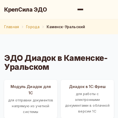
КрепСила ЭДО
Главная
Города
Каменск-Уральский
ЭДО Диадок в Каменске-
Уральском
Модуль Диадок для
Диадок в 1С:Фреш
1С
для работы с
электронными
для отправки документов
документами в облачной
напрямую из учетной
версии 1С
системы