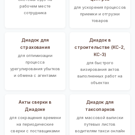
рабочем месте
для ускорения процессов
сотрудника
приемки и отгрузки
товаров
Диадок для
Диадок в
страхования
строительстве (КС-2,
КС-3)
для оптимизации
процесса
для быстрого
урегулирования убытков
визирования актов
и обмена с агентами
выполненных работ на
объектах
Акты сверки в
Диадок для
Диадоке
таксопарков
для сокращения времени
для массовой выписки
на периодические
путевых листов
сверки с поставщиками
водителям такси онлайн