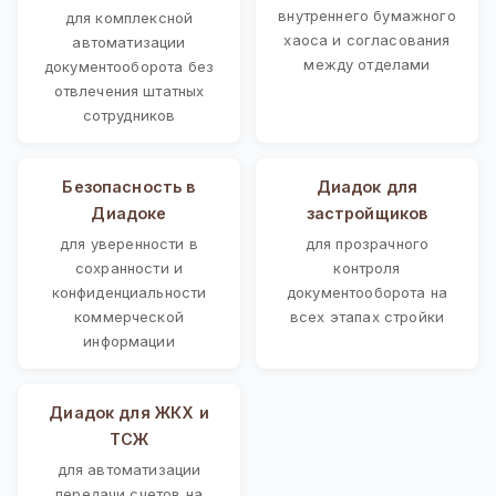
внутреннего бумажного
для комплексной
хаоса и согласования
автоматизации
между отделами
документооборота без
отвлечения штатных
сотрудников
Безопасность в
Диадок для
Диадоке
застройщиков
для уверенности в
для прозрачного
сохранности и
контроля
конфиденциальности
документооборота на
коммерческой
всех этапах стройки
информации
Диадок для ЖКХ и
ТСЖ
для автоматизации
передачи счетов на