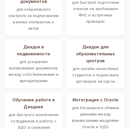
документов
для быстрой подготовки
ответов на требования
для оперативного
ФНС и встречные
контроля за подписанием
проверки
важных контрактов и
актов
Диадок в
Диадок для
недвижимости
образовательных
центров
для ускорения
визирования документов
для онлайн-зачисления
между собственниками и
студентов и подписания
арендаторами
договоров на курсы
Обучение работе в
Интеграция с Oracle
Диадоке
для бесшовного обмена
данными между
для быстрого вовлечения
финансовыми модулями
сотрудников в работу с
Oracle и ЭДО
ЭДО и снижения