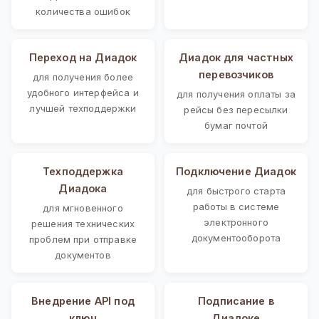
количества ошибок
Переход на Диадок
Диадок для частных
перевозчиков
для получения более
удобного интерфейса и
для получения оплаты за
лучшей техподдержки
рейсы без пересылки
бумаг почтой
Техподдержка
Подключение Диадок
Диадока
для быстрого старта
работы в системе
для мгновенного
электронного
решения технических
документооборота
проблем при отправке
документов
Внедрение API под
Подписание в
ключ
Диадоке