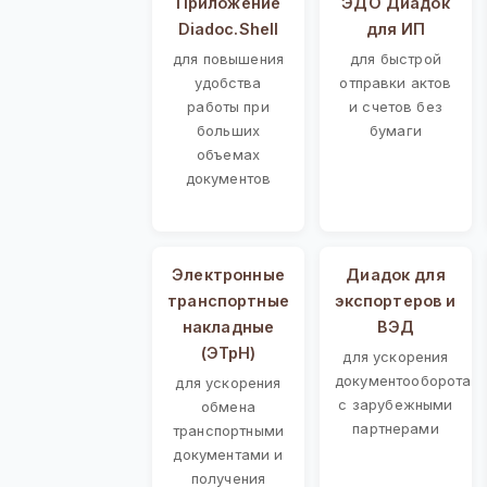
Приложение
ЭДО Диадок
Diadoc.Shell
для ИП
для повышения
для быстрой
удобства
отправки актов
работы при
и счетов без
больших
бумаги
объемах
документов
Электронные
Диадок для
транспортные
экспортеров и
накладные
ВЭД
(ЭТрН)
для ускорения
документооборота
для ускорения
с зарубежными
обмена
партнерами
транспортными
документами и
получения