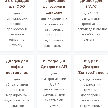
ЭДО Диадок
Подписание
Диадок для
для ООО
договоров в
ЕГАИС
Диадоке
для
для 100%
оптимизации
выполнения
для сокращения
бизнес-
требований
времени на
процессов и
законодательства
заключение
снижения
по обороту
сделок с
затрат на
алкоголя
удаленными
бумагу
партнерами
Диадок для
Интеграция
КЭДО в
кафе и
Диадок по API
Диадоке
ресторанов
(Контур.Персон
для
синхронизации
для
для удаленного
ЭДО с
обязательной
подписания
уникальными
работы с
трудовых
самописными
маркировкой
договоров и
системами
воды, молока и
приказов с
учета
напитков
сотрудниками