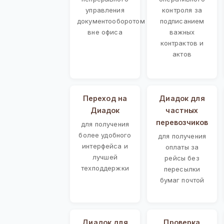
управления
контроля за
документооборотом
подписанием
вне офиса
важных
контрактов и
актов
Переход на
Диадок для
Диадок
частных
перевозчиков
для получения
более удобного
для получения
интерфейса и
оплаты за
лучшей
рейсы без
техподдержки
пересылки
бумаг почтой
Диадок для
Проверка