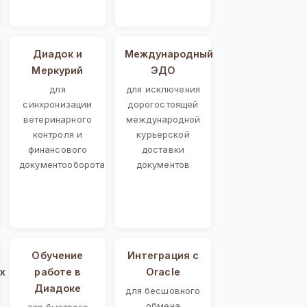
Диадок и
Международный
Меркурий
ЭДО
для
для исключения
синхронизации
дорогостоящей
ветеринарного
международной
контроля и
курьерской
финансового
доставки
документооборота
документов
Обучение
Интеграция с
х
работе в
Oracle
Диадоке
для бесшовного
обмена
для быстрого