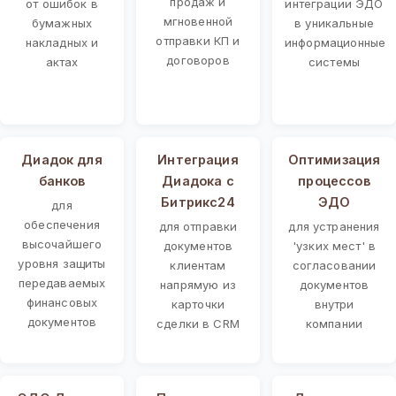
продаж и
от ошибок в
интеграции ЭДО
мгновенной
бумажных
в уникальные
отправки КП и
накладных и
информационные
договоров
актах
системы
Диадок для
Интеграция
Оптимизация
банков
Диадока с
процессов
Битрикс24
ЭДО
для
обеспечения
для отправки
для устранения
высочайшего
документов
'узких мест' в
уровня защиты
клиентам
согласовании
передаваемых
напрямую из
документов
финансовых
карточки
внутри
документов
сделки в CRM
компании