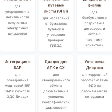
путевые
физлиц
для
листы (ЭПЛ)
уверенности в
для
легитимности
безбумажного
для избавления
полученных
подписания
от бумажных
электронных
договоров и
путевок и
документов
актов с
упрощения
частными
проверок
клиентами
ГИБДД
Интеграция с
Диадок для
Установка
SAP
АПК и СХ
Диадока
для
для
для корректной
объединения
своевременного
работы системы
мощностей ERP
обмена
ЭДО на
SAP и гибкости
документами в
рабочем месте
ЭДО Диадок
условиях
сотрудника
географической
удаленности