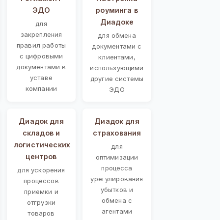
ЭДО
роуминга в
Диадоке
для
закрепления
для обмена
правил работы
документами с
с цифровыми
клиентами,
документами в
использующими
уставе
другие системы
компании
ЭДО
Диадок для
Диадок для
складов и
страхования
логистических
для
центров
оптимизации
процесса
для ускорения
урегулирования
процессов
убытков и
приемки и
обмена с
отгрузки
агентами
товаров