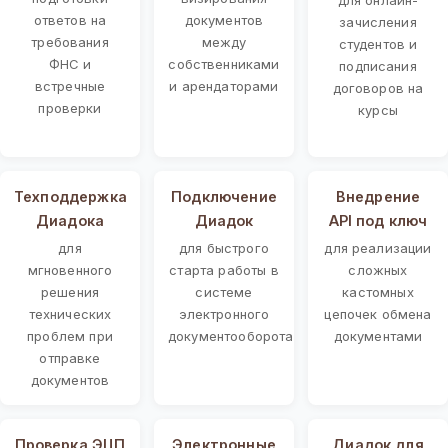
ответов на
документов
зачисления
требования
между
студентов и
ФНС и
собственниками
подписания
встречные
и арендаторами
договоров на
проверки
курсы
Техподдержка
Подключение
Внедрение
Диадока
Диадок
API под ключ
для
для быстрого
для реализации
мгновенного
старта работы в
сложных
решения
системе
кастомных
технических
электронного
цепочек обмена
проблем при
документооборота
документами
отправке
документов
Проверка ЭЦП
Электронные
Диадок для