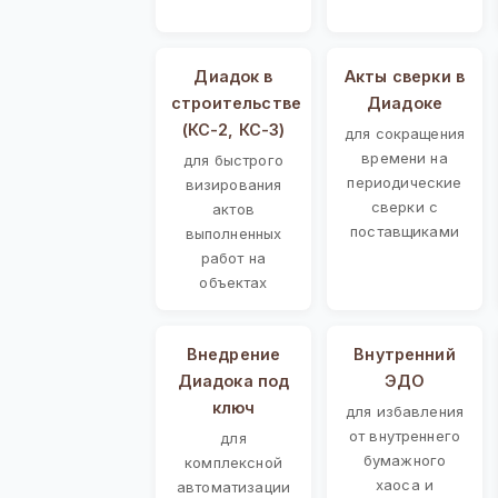
Диадок в
Акты сверки в
строительстве
Диадоке
(КС-2, КС-3)
для сокращения
времени на
для быстрого
периодические
визирования
сверки с
актов
поставщиками
выполненных
работ на
объектах
Внедрение
Внутренний
Диадока под
ЭДО
ключ
для избавления
от внутреннего
для
бумажного
комплексной
хаоса и
автоматизации