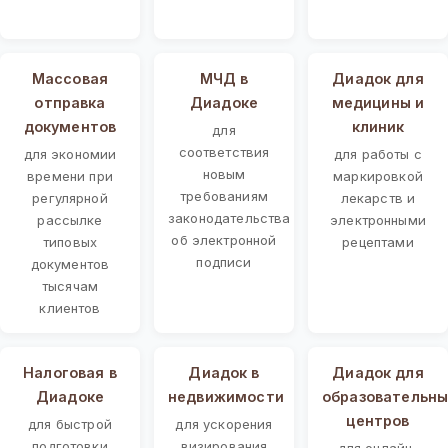
Массовая
МЧД в
Диадок для
отправка
Диадоке
медицины и
документов
клиник
для
соответствия
для экономии
для работы с
новым
времени при
маркировкой
требованиям
регулярной
лекарств и
законодательства
рассылке
электронными
об электронной
типовых
рецептами
подписи
документов
тысячам
клиентов
Налоговая в
Диадок в
Диадок для
Диадоке
недвижимости
образовательны
центров
для быстрой
для ускорения
подготовки
визирования
для онлайн-