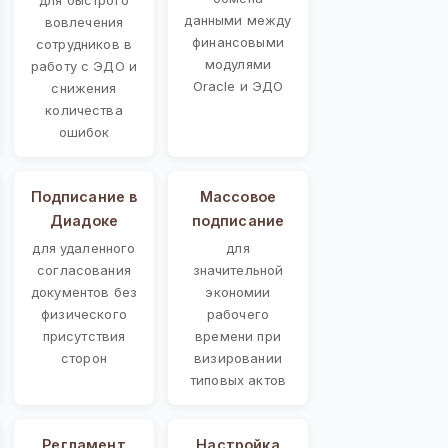
данными между
вовлечения
финансовыми
сотрудников в
модулями
работу с ЭДО и
Oracle и ЭДО
снижения
количества
ошибок
Подписание в
Массовое
Диадоке
подписание
для удаленного
для
согласования
значительной
документов без
экономии
физического
рабочего
присутствия
времени при
сторон
визировании
типовых актов
Регламент
Настройка