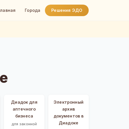
Главная
Города
Решения ЭДО
е
Диадок для
Электронный
аптечного
архив
бизнеса
документов в
Диадоке
для законной