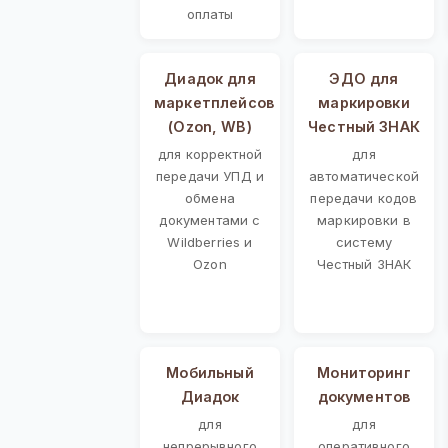
оплаты
Диадок для
ЭДО для
маркетплейсов
маркировки
(Ozon, WB)
Честный ЗНАК
для корректной
для
передачи УПД и
автоматической
обмена
передачи кодов
документами с
маркировки в
Wildberries и
систему
Ozon
Честный ЗНАК
Мобильный
Мониторинг
Диадок
документов
для
для
непрерывного
оперативного