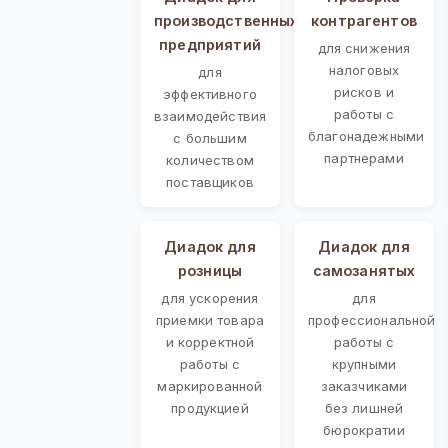
производственных
контрагентов
предприятий
для снижения
налоговых
для
рисков и
эффективного
работы с
взаимодействия
благонадежными
с большим
партнерами
количеством
поставщиков
Диадок для
Диадок для
розницы
самозанятых
для ускорения
для
приемки товара
профессиональной
и корректной
работы с
работы с
крупными
маркированной
заказчиками
продукцией
без лишней
бюрократии