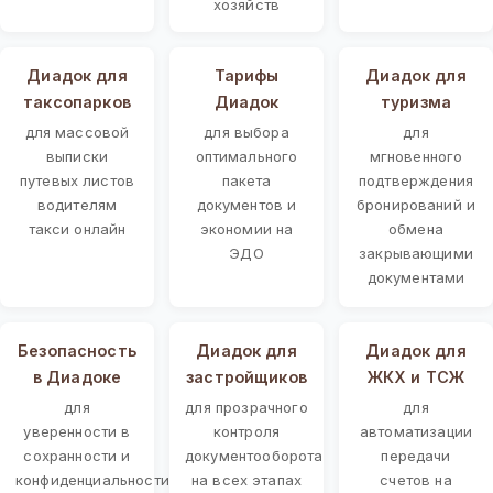
хозяйств
Диадок для
Тарифы
Диадок для
таксопарков
Диадок
туризма
для массовой
для выбора
для
выписки
оптимального
мгновенного
путевых листов
пакета
подтверждения
водителям
документов и
бронирований и
такси онлайн
экономии на
обмена
ЭДО
закрывающими
документами
Безопасность
Диадок для
Диадок для
в Диадоке
застройщиков
ЖКХ и ТСЖ
для
для прозрачного
для
уверенности в
контроля
автоматизации
сохранности и
документооборота
передачи
конфиденциальности
на всех этапах
счетов на