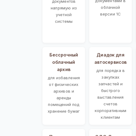
документами в
документов
облачной
напрямую из
версии 1С
учетной
системы
Бессрочный
Диадок для
облачный
автосервисов
архив
для порядка в
закупках
для избавления
запчастей и
от физических
быстрого
архивов и
выставления
аренды
счетов
помещений под
корпоративным
хранение бумаг
клиентам