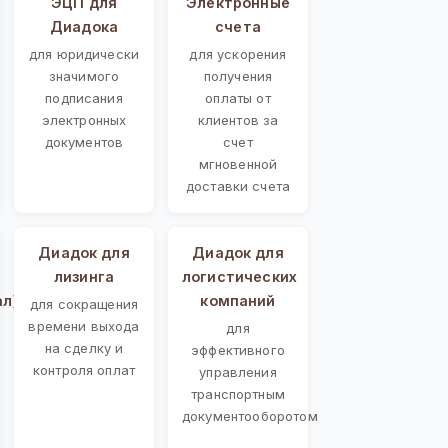
ЭЦП для
Электронные
Диадока
счета
для юридически
для ускорения
значимого
получения
подписания
оплаты от
электронных
клиентов за
документов
счет
мгновенной
доставки счета
Диадок для
Диадок для
лизинга
логистических
ал)
компаний
для сокращения
времени выхода
для
на сделку и
эффективного
контроля оплат
управления
транспортным
документооборотом