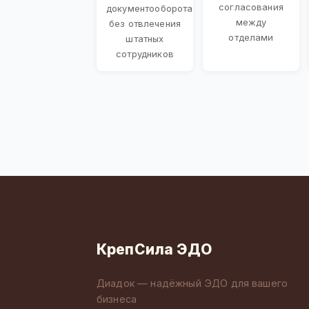
согласования
документооборота
между
без отвлечения
отделами
штатных
сотрудников
КрепСила ЭДО
Диадок — надёжный ЭДО для вашего
бизнеса