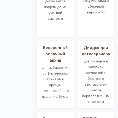
документами в
документов
облачной
напрямую из
версии 1С
учетной
системы
Бессрочный
Диадок для
облачный
автосервисов
архив
для порядка в
закупках
для избавления
запчастей и
от физических
быстрого
архивов и
выставления
аренды
счетов
помещений под
корпоративным
хранение бумаг
клиентам