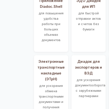
Приложение
ЭДО Диадок
Diadoc.Shell
для ИП
для повышения
для быстрой
удобства
отправки актов
работы при
и счетов без
больших
бумаги
объемах
документов
Электронные
Диадок для
транспортные
экспортеров и
накладные
ВЭД
(ЭТрН)
для ускорения
документооборота
для ускорения
с зарубежными
обмена
партнерами
транспортными
документами и
получения