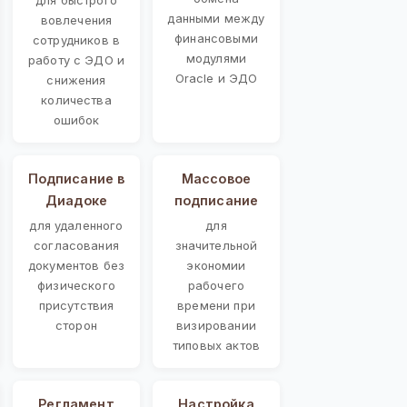
данными между
вовлечения
финансовыми
сотрудников в
модулями
работу с ЭДО и
Oracle и ЭДО
снижения
количества
ошибок
Подписание в
Массовое
Диадоке
подписание
для удаленного
для
согласования
значительной
документов без
экономии
физического
рабочего
присутствия
времени при
сторон
визировании
типовых актов
Регламент
Настройка