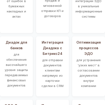
продаж и
от ошибок в
интеграции ЭДО
мгновенной
бумажных
в уникальные
отправки КП и
накладных и
информационные
договоров
актах
системы
Диадок для
Интеграция
Оптимизация
банков
Диадока с
процессов
Битрикс24
ЭДО
для
обеспечения
для отправки
для устранения
высочайшего
документов
'узких мест' в
уровня защиты
клиентам
согласовании
передаваемых
напрямую из
документов
финансовых
карточки
внутри
документов
сделки в CRM
компании