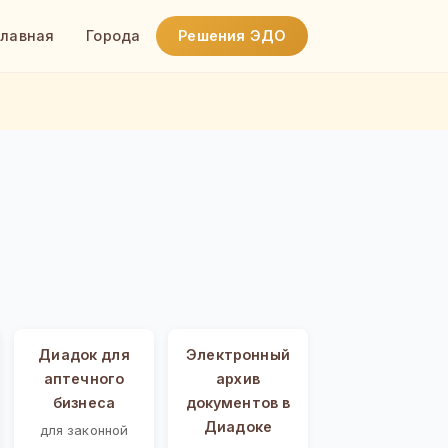
Главная
Города
Решения ЭДО
Диадок для
Электронный
аптечного
архив
бизнеса
документов в
Диадоке
для законной