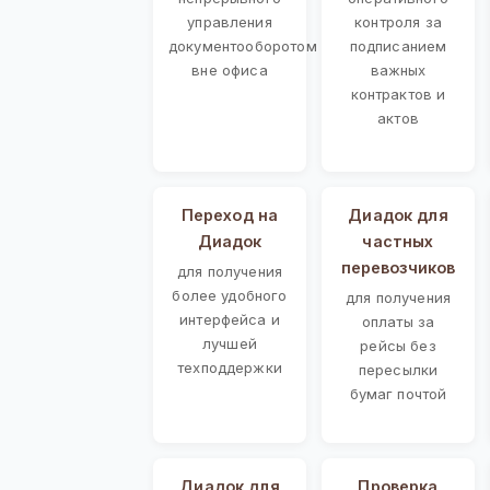
управления
контроля за
документооборотом
подписанием
вне офиса
важных
контрактов и
актов
Переход на
Диадок для
Диадок
частных
перевозчиков
для получения
более удобного
для получения
интерфейса и
оплаты за
лучшей
рейсы без
техподдержки
пересылки
бумаг почтой
Диадок для
Проверка