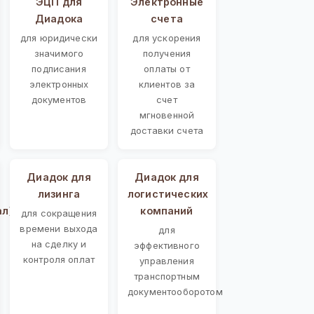
ЭЦП для
Электронные
Диадока
счета
для юридически
для ускорения
значимого
получения
подписания
оплаты от
электронных
клиентов за
документов
счет
мгновенной
доставки счета
Диадок для
Диадок для
лизинга
логистических
ал)
компаний
для сокращения
времени выхода
для
на сделку и
эффективного
контроля оплат
управления
транспортным
документооборотом