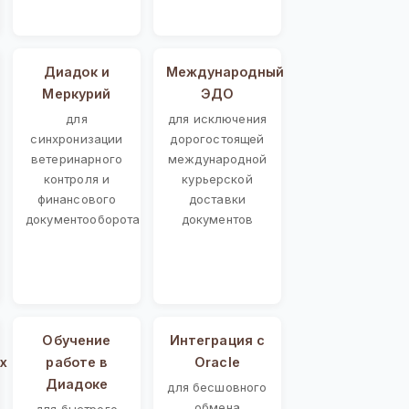
Диадок и
Международный
Меркурий
ЭДО
для
для исключения
синхронизации
дорогостоящей
ветеринарного
международной
контроля и
курьерской
финансового
доставки
документооборота
документов
Обучение
Интеграция с
х
работе в
Oracle
Диадоке
для бесшовного
обмена
для быстрого