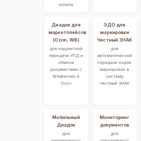
оплаты
Диадок для
ЭДО для
маркетплейсов
маркировки
(Ozon, WB)
Честный ЗНАК
для корректной
для
передачи УПД и
автоматической
обмена
передачи кодов
документами с
маркировки в
Wildberries и
систему
Ozon
Честный ЗНАК
Мобильный
Мониторинг
Диадок
документов
для
для
непрерывного
оперативного