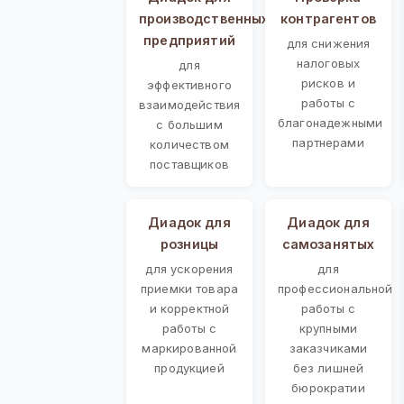
производственных
контрагентов
предприятий
для снижения
налоговых
для
рисков и
эффективного
работы с
взаимодействия
благонадежными
с большим
партнерами
количеством
поставщиков
Диадок для
Диадок для
розницы
самозанятых
для ускорения
для
приемки товара
профессиональной
и корректной
работы с
работы с
крупными
маркированной
заказчиками
продукцией
без лишней
бюрократии