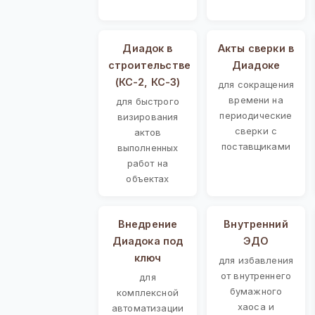
Диадок в
Акты сверки в
строительстве
Диадоке
(КС-2, КС-3)
для сокращения
времени на
для быстрого
периодические
визирования
сверки с
актов
поставщиками
выполненных
работ на
объектах
Внедрение
Внутренний
Диадока под
ЭДО
ключ
для избавления
от внутреннего
для
бумажного
комплексной
хаоса и
автоматизации