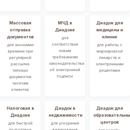
Массовая
МЧД в
Диадок для
отправка
Диадоке
медицины и
документов
клиник
для
соответствия
для экономии
для работы с
новым
времени при
маркировкой
требованиям
регулярной
лекарств и
законодательства
рассылке
электронными
об электронной
типовых
рецептами
подписи
документов
тысячам
клиентов
Налоговая в
Диадок в
Диадок для
Диадоке
недвижимости
образовательны
центров
для быстрой
для ускорения
подготовки
визирования
для онлайн-