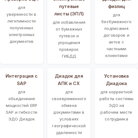
путевые
физлиц
для
листы (ЭПЛ)
уверенности в
для
легитимности
безбумажного
для избавления
полученных
подписания
от бумажных
электронных
договоров и
путевок и
документов
актов с
упрощения
частными
проверок
клиентами
ГИБДД
Интеграция с
Диадок для
Установка
SAP
АПК и СХ
Диадока
для
для
для корректной
объединения
своевременного
работы системы
мощностей ERP
обмена
ЭДО на
SAP и гибкости
документами в
рабочем месте
ЭДО Диадок
условиях
сотрудника
географической
удаленности