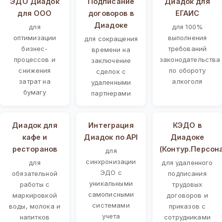
ЭДО Диадок
Подписание
Диадок для
для ООО
договоров в
ЕГАИС
Диадоке
для
для 100%
оптимизации
выполнения
для сокращения
бизнес-
требований
времени на
процессов и
законодательства
заключение
снижения
по обороту
сделок с
затрат на
алкоголя
удаленными
бумагу
партнерами
Диадок для
Интеграция
КЭДО в
кафе и
Диадок по API
Диадоке
ресторанов
(Контур.Персон
для
синхронизации
для
для удаленного
ЭДО с
обязательной
подписания
уникальными
работы с
трудовых
самописными
маркировкой
договоров и
системами
воды, молока и
приказов с
учета
напитков
сотрудниками