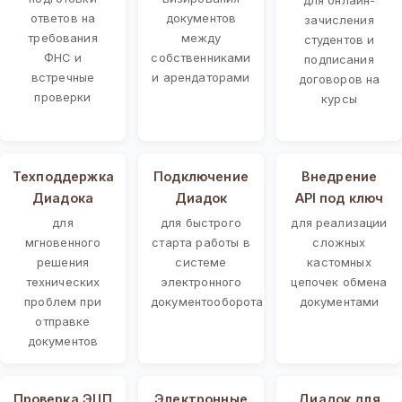
ответов на
документов
зачисления
требования
между
студентов и
ФНС и
собственниками
подписания
встречные
и арендаторами
договоров на
проверки
курсы
Техподдержка
Подключение
Внедрение
Диадока
Диадок
API под ключ
для
для быстрого
для реализации
мгновенного
старта работы в
сложных
решения
системе
кастомных
технических
электронного
цепочек обмена
проблем при
документооборота
документами
отправке
документов
Проверка ЭЦП
Электронные
Диадок для