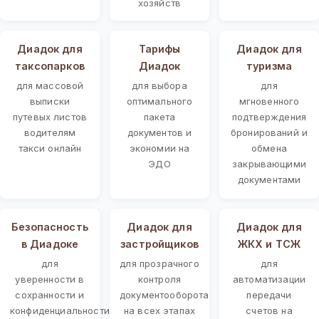
хозяйств
Диадок для
Тарифы
Диадок для
таксопарков
Диадок
туризма
для массовой
для выбора
для
выписки
оптимального
мгновенного
путевых листов
пакета
подтверждения
водителям
документов и
бронирований и
такси онлайн
экономии на
обмена
ЭДО
закрывающими
документами
Безопасность
Диадок для
Диадок для
в Диадоке
застройщиков
ЖКХ и ТСЖ
для
для прозрачного
для
уверенности в
контроля
автоматизации
сохранности и
документооборота
передачи
конфиденциальности
на всех этапах
счетов на