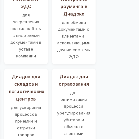
ЭДО
роуминга в
Диадоке
для
закрепления
для обмена
правил работы
документами с
с цифровыми
клиентами,
документами в
использующими
уставе
другие системы
компании
ЭДО
Диадок для
Диадок для
складов и
страхования
логистических
для
центров
оптимизации
процесса
для ускорения
урегулирования
процессов
убытков и
приемки и
обмена с
отгрузки
агентами
товаров