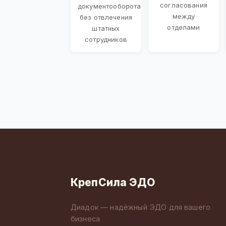
согласования
документооборота
между
без отвлечения
отделами
штатных
сотрудников
КрепСила ЭДО
Диадок — надёжный ЭДО для вашего
бизнеса