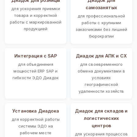
Диадок для розницы
Диадок для
самозанятых
для ускорения приемки
товара и корректной
для профессиональной
работы с маркированной
работы с крупными
продукцией
заказчиками без лишней
бюрократии
Интеграция с SAP
Диадок для АПК и СХ
для объединения
для своевременного
мощностей ERP SAP и
обмена документами в
гибкости ЭДО Диадок
условиях
географической
удаленности хозяйств
Установка Диадока
Диадок для складов и
логистических
для корректной работы
центров
системы ЭДО на
рабочем месте
для ускорения процессов