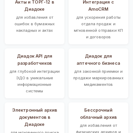
Акты и ТОРГ-12 в
Интеграция с
Диадоке
AmoCRM
для избавления от
для ускорения работы
ошибок в бумажных
отдела продаж и
накладных и актах
мгновенной отправки КП
и договоров
Диадок API для
Диадок для
разработчиков
аптечного бизнеса
для глубокой интеграции
для законной приемки и
ЭДО в уникальные
продажи маркированных
информационные
медикаментов
системы
Электронный архив
Бессрочный
документов в
облачный архив
Диадоке
для избавления от
физических архивов и
для мгновенного поиска