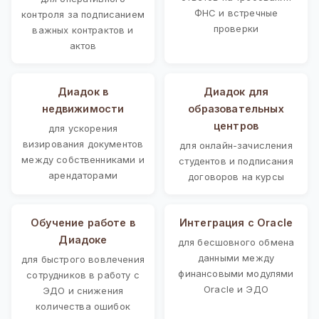
ФНС и встречные
контроля за подписанием
проверки
важных контрактов и
актов
Диадок в
Диадок для
недвижимости
образовательных
центров
для ускорения
визирования документов
для онлайн-зачисления
между собственниками и
студентов и подписания
арендаторами
договоров на курсы
Обучение работе в
Интеграция с Oracle
Диадоке
для бесшовного обмена
данными между
для быстрого вовлечения
финансовыми модулями
сотрудников в работу с
Oracle и ЭДО
ЭДО и снижения
количества ошибок