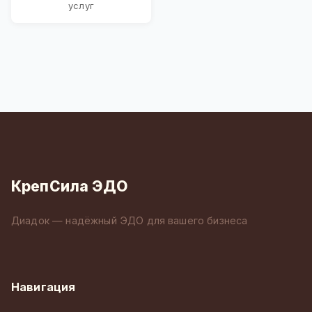
услуг
КрепСила ЭДО
Диадок — надёжный ЭДО для вашего бизнеса
Навигация