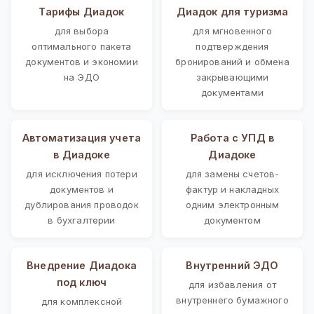
Тарифы Диадок
Диадок для туризма
для выбора
для мгновенного
оптимального пакета
подтверждения
документов и экономии
бронирований и обмена
на ЭДО
закрывающими
документами
Автоматизация учета
Работа с УПД в
в Диадоке
Диадоке
для исключения потери
для замены счетов-
документов и
фактур и накладных
дублирования проводок
одним электронным
в бухгалтерии
документом
Внедрение Диадока
Внутренний ЭДО
под ключ
для избавления от
внутреннего бумажного
для комплексной