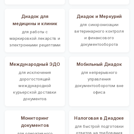
Диадок для
Диадок и Меркурий
медицины и клиник
для синхронизации
ветеринарного контроля
для работы с
и финансового
маркировкой лекарств и
документооборота
электронными рецептами
Международный ЭДО
Мобильный Диадок
для исключения
для непрерывного
дорогостоящей
управления
международной
документооборотом вне
курьерской доставки
офиса
документов
Мониторинг
Налоговая в Диадоке
документов
для быстрой подготовки
ответов на требования
для оперативного