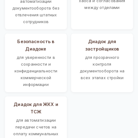
хаоса и согласования
автоматизации
между отделами
документооборота без
отвлечения штатных
сотрудников
Безопасность в
Диадок для
Диадоке
застройщиков
для уверенности в
для прозрачного
сохранности и
контроля
конфиденциальности
документооборота на
коммерческой
всех этапах стройки
информации
Диадок для ЖКХ и
ТСЖ
для автоматизации
передачи счетов на
оплату коммунальных