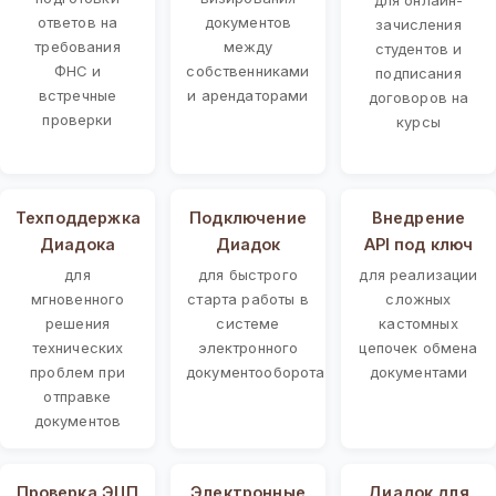
ответов на
документов
зачисления
требования
между
студентов и
ФНС и
собственниками
подписания
встречные
и арендаторами
договоров на
проверки
курсы
Техподдержка
Подключение
Внедрение
Диадока
Диадок
API под ключ
для
для быстрого
для реализации
мгновенного
старта работы в
сложных
решения
системе
кастомных
технических
электронного
цепочек обмена
проблем при
документооборота
документами
отправке
документов
Проверка ЭЦП
Электронные
Диадок для