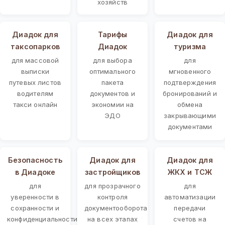
хозяйств
Диадок для
Тарифы
Диадок для
таксопарков
Диадок
туризма
для массовой
для выбора
для
выписки
оптимального
мгновенного
путевых листов
пакета
подтверждения
водителям
документов и
бронирований и
такси онлайн
экономии на
обмена
ЭДО
закрывающими
документами
Безопасность
Диадок для
Диадок для
в Диадоке
застройщиков
ЖКХ и ТСЖ
для
для прозрачного
для
уверенности в
контроля
автоматизации
сохранности и
документооборота
передачи
конфиденциальности
на всех этапах
счетов на