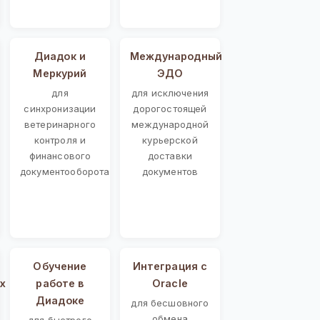
Диадок и
Международный
Меркурий
ЭДО
для
для исключения
синхронизации
дорогостоящей
ветеринарного
международной
контроля и
курьерской
финансового
доставки
документооборота
документов
Обучение
Интеграция с
х
работе в
Oracle
Диадоке
для бесшовного
обмена
для быстрого