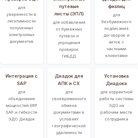
путевые
физлиц
для
листы (ЭПЛ)
уверенности в
для
легитимности
безбумажного
для избавления
полученных
подписания
от бумажных
электронных
договоров и
путевок и
документов
актов с
упрощения
частными
проверок
клиентами
ГИБДД
Интеграция с
Диадок для
Установка
SAP
АПК и СХ
Диадока
для
для
для корректной
объединения
своевременного
работы системы
мощностей ERP
обмена
ЭДО на
SAP и гибкости
документами в
рабочем месте
ЭДО Диадок
условиях
сотрудника
географической
удаленности