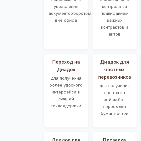
управления
контроля за
документооборотом
подписанием
вне офиса
важных
контрактов и
актов
Переход на
Диадок для
Диадок
частных
перевозчиков
для получения
более удобного
для получения
интерфейса и
оплаты за
лучшей
рейсы без
техподдержки
пересылки
бумаг почтой
Диадок для
Проверка