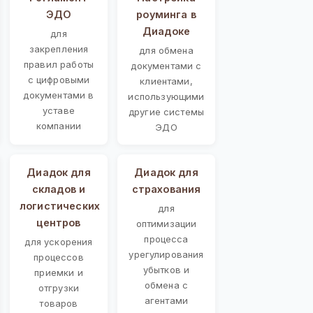
ЭДО
роуминга в
Диадоке
для
закрепления
для обмена
правил работы
документами с
с цифровыми
клиентами,
документами в
использующими
уставе
другие системы
компании
ЭДО
Диадок для
Диадок для
складов и
страхования
логистических
для
центров
оптимизации
процесса
для ускорения
урегулирования
процессов
убытков и
приемки и
обмена с
отгрузки
агентами
товаров