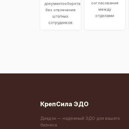
согласования
документооборота
между
без отвлечения
отделами
штатных
сотрудников
КрепСила ЭДО
Диадок — надёжный ЭДО для вашего
бизнеса