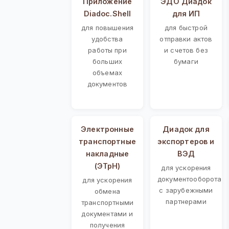
Приложение
ЭДО Диадок
Diadoc.Shell
для ИП
для повышения
для быстрой
удобства
отправки актов
работы при
и счетов без
больших
бумаги
объемах
документов
Электронные
Диадок для
транспортные
экспортеров и
накладные
ВЭД
(ЭТрН)
для ускорения
документооборота
для ускорения
с зарубежными
обмена
партнерами
транспортными
документами и
получения