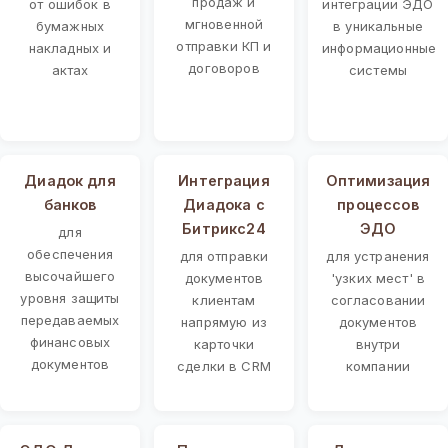
продаж и
от ошибок в
интеграции ЭДО
мгновенной
бумажных
в уникальные
отправки КП и
накладных и
информационные
договоров
актах
системы
Диадок для
Интеграция
Оптимизация
банков
Диадока с
процессов
Битрикс24
ЭДО
для
обеспечения
для отправки
для устранения
высочайшего
документов
'узких мест' в
уровня защиты
клиентам
согласовании
передаваемых
напрямую из
документов
финансовых
карточки
внутри
документов
сделки в CRM
компании