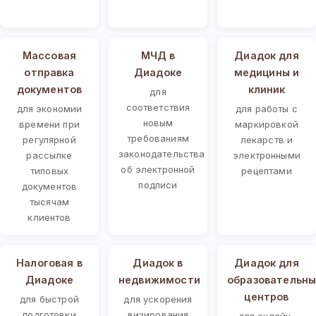
Массовая
МЧД в
Диадок для
отправка
Диадоке
медицины и
документов
клиник
для
соответствия
для экономии
для работы с
новым
времени при
маркировкой
требованиям
регулярной
лекарств и
законодательства
рассылке
электронными
об электронной
типовых
рецептами
подписи
документов
тысячам
клиентов
Налоговая в
Диадок в
Диадок для
Диадоке
недвижимости
образовательны
центров
для быстрой
для ускорения
подготовки
визирования
для онлайн-