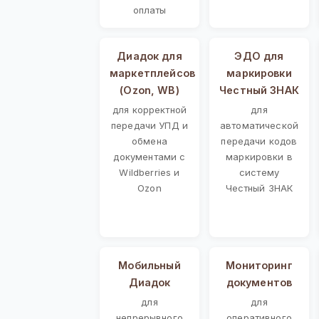
оплаты
Диадок для
ЭДО для
маркетплейсов
маркировки
(Ozon, WB)
Честный ЗНАК
для корректной
для
передачи УПД и
автоматической
обмена
передачи кодов
документами с
маркировки в
Wildberries и
систему
Ozon
Честный ЗНАК
Мобильный
Мониторинг
Диадок
документов
для
для
непрерывного
оперативного