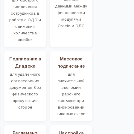
данными между
вовлечения
финансовыми
сотрудников в
модулями
работу с ЭДО и
Oracle и ЭДО
снижения
количества
ошибок
Подписание в
Массовое
Диадоке
подписание
для удаленного
для
согласования
значительной
документов без
экономии
физического
рабочего
присутствия
времени при
сторон
визировании
типовых актов
Регламент
Настройка