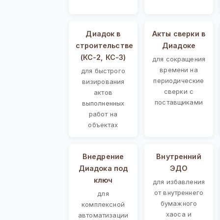
Диадок в
Акты сверки в
строительстве
Диадоке
(КС-2, КС-3)
для сокращения
времени на
для быстрого
периодические
визирования
сверки с
актов
поставщиками
выполненных
работ на
объектах
Внедрение
Внутренний
Диадока под
ЭДО
ключ
для избавления
от внутреннего
для
бумажного
комплексной
хаоса и
автоматизации