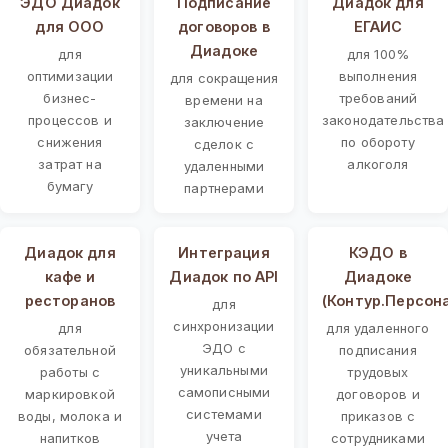
ЭДО Диадок
Подписание
Диадок для
для ООО
договоров в
ЕГАИС
Диадоке
для
для 100%
оптимизации
выполнения
для сокращения
бизнес-
требований
времени на
процессов и
законодательства
заключение
снижения
по обороту
сделок с
затрат на
алкоголя
удаленными
бумагу
партнерами
Диадок для
Интеграция
КЭДО в
кафе и
Диадок по API
Диадоке
ресторанов
(Контур.Персон
для
синхронизации
для
для удаленного
ЭДО с
обязательной
подписания
уникальными
работы с
трудовых
самописными
маркировкой
договоров и
системами
воды, молока и
приказов с
учета
напитков
сотрудниками