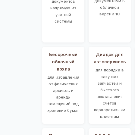
документами в
документов
облачной
напрямую из
версии 1С
учетной
системы
Бессрочный
Диадок для
облачный
автосервисов
архив
для порядка в
закупках
для избавления
запчастей и
от физических
быстрого
архивов и
выставления
аренды
счетов
помещений под
корпоративным
хранение бумаг
клиентам