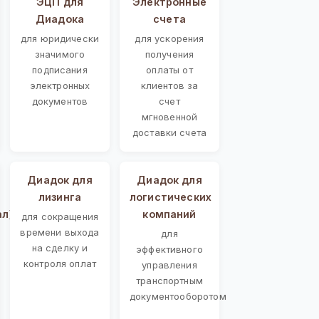
ЭЦП для
Электронные
Диадока
счета
для юридически
для ускорения
значимого
получения
подписания
оплаты от
электронных
клиентов за
документов
счет
мгновенной
доставки счета
Диадок для
Диадок для
лизинга
логистических
ал)
компаний
для сокращения
времени выхода
для
на сделку и
эффективного
контроля оплат
управления
транспортным
документооборотом