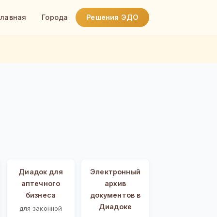
Главная
Города
Решения ЭДО
Диадок для
Электронный
аптечного
архив
бизнеса
документов в
Диадоке
для законной