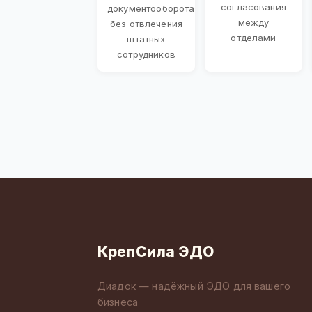
согласования
документооборота
между
без отвлечения
отделами
штатных
сотрудников
КрепСила ЭДО
Диадок — надёжный ЭДО для вашего
бизнеса