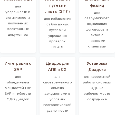
путевые
физлиц
для
листы (ЭПЛ)
уверенности в
для
легитимности
безбумажного
для избавления
полученных
подписания
от бумажных
электронных
договоров и
путевок и
документов
актов с
упрощения
частными
проверок
клиентами
ГИБДД
Интеграция с
Диадок для
Установка
SAP
АПК и СХ
Диадока
для
для
для корректной
объединения
своевременного
работы системы
мощностей ERP
обмена
ЭДО на
SAP и гибкости
документами в
рабочем месте
ЭДО Диадок
условиях
сотрудника
географической
удаленности