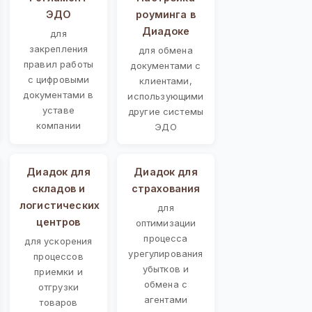
ЭДО
роуминга в
Диадоке
для
закрепления
для обмена
правил работы
документами с
с цифровыми
клиентами,
документами в
использующими
уставе
другие системы
компании
ЭДО
Диадок для
Диадок для
складов и
страхования
логистических
для
центров
оптимизации
процесса
для ускорения
урегулирования
процессов
убытков и
приемки и
обмена с
отгрузки
агентами
товаров