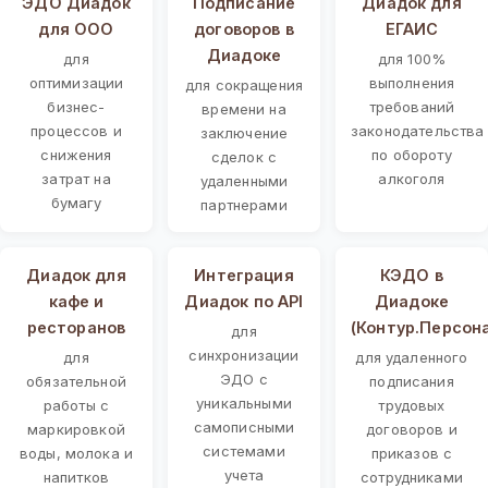
ЭДО Диадок
Подписание
Диадок для
для ООО
договоров в
ЕГАИС
Диадоке
для
для 100%
оптимизации
выполнения
для сокращения
бизнес-
требований
времени на
процессов и
законодательства
заключение
снижения
по обороту
сделок с
затрат на
алкоголя
удаленными
бумагу
партнерами
Диадок для
Интеграция
КЭДО в
кафе и
Диадок по API
Диадоке
ресторанов
(Контур.Персон
для
синхронизации
для
для удаленного
ЭДО с
обязательной
подписания
уникальными
работы с
трудовых
самописными
маркировкой
договоров и
системами
воды, молока и
приказов с
учета
напитков
сотрудниками