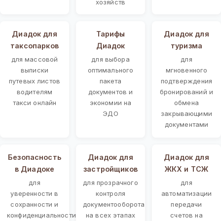
хозяйств
Диадок для
Тарифы
Диадок для
таксопарков
Диадок
туризма
для массовой
для выбора
для
выписки
оптимального
мгновенного
путевых листов
пакета
подтверждения
водителям
документов и
бронирований и
такси онлайн
экономии на
обмена
ЭДО
закрывающими
документами
Безопасность
Диадок для
Диадок для
в Диадоке
застройщиков
ЖКХ и ТСЖ
для
для прозрачного
для
уверенности в
контроля
автоматизации
сохранности и
документооборота
передачи
конфиденциальности
на всех этапах
счетов на