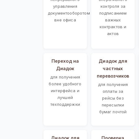
управления
контроля за
документооборотом
подписанием
вне офиса
важных
контрактов и
актов
Переход на
Диадок для
Диадок
частных
перевозчиков
для получения
более удобного
для получения
интерфейса и
оплаты за
лучшей
рейсы без
техподдержки
пересылки
бумаг почтой
Диадок для
Проверка