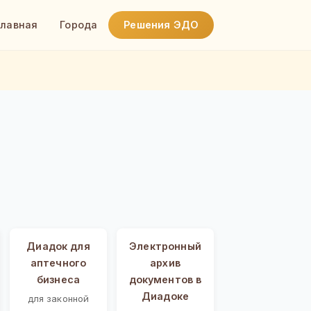
Главная
Города
Решения ЭДО
Диадок для
Электронный
аптечного
архив
бизнеса
документов в
Диадоке
для законной