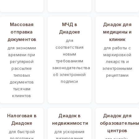
Массовая
МЧД в
Диадок для
отправка
Диадоке
медицины и
документов
клиник
для
соответствия
для экономии
для работы с
новым
времени при
маркировкой
требованиям
регулярной
лекарств и
законодательства
рассылке
электронными
об электронной
типовых
рецептами
подписи
документов
тысячам
клиентов
Налоговая в
Диадок в
Диадок для
Диадоке
недвижимости
образовательны
центров
для быстрой
для ускорения
подготовки
визирования
для онлайн-