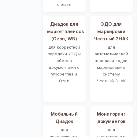
оплаты
Диадок для
ЭДО для
маркетплейсов
маркировки
(Ozon, WB)
Честный ЗНАК
для корректной
для
передачи УПД и
автоматической
обмена
передачи кодов
документами с
маркировки в
Wildberries и
систему
Ozon
Честный ЗНАК
Мобильный
Мониторинг
Диадок
документов
для
для
непрерывного
оперативного