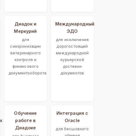
Диадок и
Международный
Меркурий
ЭДО
для
для исключения
синхронизации
дорогостоящей
ветеринарного
международной
контроля и
курьерской
финансового
доставки
документооборота
документов
Обучение
Интеграция с
х
работе в
Oracle
Диадоке
для бесшовного
обмена
для быстрого