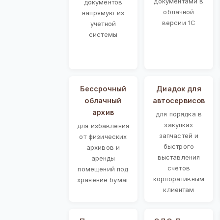
документами в
документов
облачной
напрямую из
версии 1С
учетной
системы
Бессрочный
Диадок для
облачный
автосервисов
архив
для порядка в
закупках
для избавления
запчастей и
от физических
быстрого
архивов и
выставления
аренды
счетов
помещений под
корпоративным
хранение бумаг
клиентам