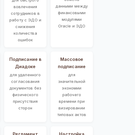
данными между
вовлечения
финансовыми
сотрудников в
модулями
работу с ЭДО и
Oracle и ЭДО
снижения
количества
ошибок
Подписание в
Массовое
Диадоке
подписание
для удаленного
для
согласования
значительной
документов без
экономии
физического
рабочего
присутствия
времени при
сторон
визировании
типовых актов
Регламент
Настройка