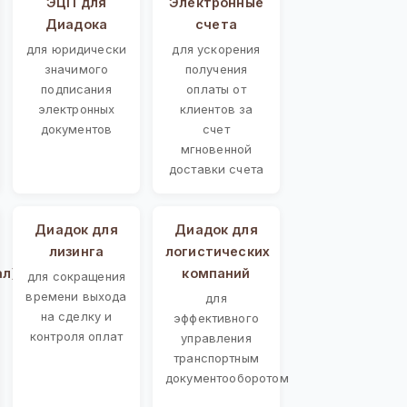
ЭЦП для
Электронные
Диадока
счета
для юридически
для ускорения
значимого
получения
подписания
оплаты от
электронных
клиентов за
документов
счет
мгновенной
доставки счета
Диадок для
Диадок для
лизинга
логистических
ал)
компаний
для сокращения
времени выхода
для
на сделку и
эффективного
контроля оплат
управления
транспортным
документооборотом