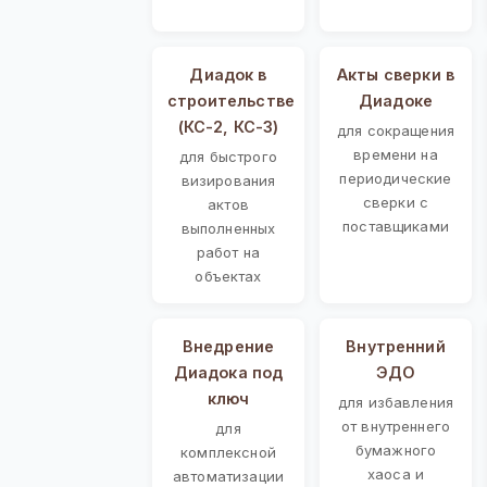
Диадок в
Акты сверки в
строительстве
Диадоке
(КС-2, КС-3)
для сокращения
времени на
для быстрого
периодические
визирования
сверки с
актов
поставщиками
выполненных
работ на
объектах
Внедрение
Внутренний
Диадока под
ЭДО
ключ
для избавления
от внутреннего
для
бумажного
комплексной
хаоса и
автоматизации