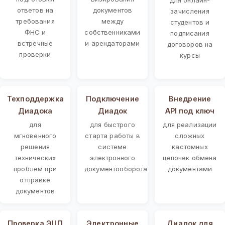
ответов на
документов
зачисления
требования
между
студентов и
ФНС и
собственниками
подписания
встречные
и арендаторами
договоров на
проверки
курсы
Техподдержка
Подключение
Внедрение
Диадока
Диадок
API под ключ
для
для быстрого
для реализации
мгновенного
старта работы в
сложных
решения
системе
кастомных
технических
электронного
цепочек обмена
проблем при
документооборота
документами
отправке
документов
Проверка ЭЦП
Электронные
Диадок для