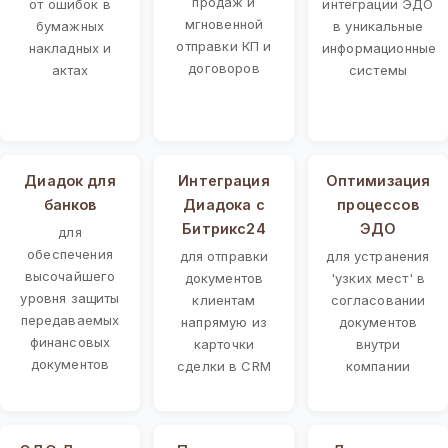
продаж и
от ошибок в
интеграции ЭДО
мгновенной
бумажных
в уникальные
отправки КП и
накладных и
информационные
договоров
актах
системы
Диадок для
Интеграция
Оптимизация
банков
Диадока с
процессов
Битрикс24
ЭДО
для
обеспечения
для отправки
для устранения
высочайшего
документов
'узких мест' в
уровня защиты
клиентам
согласовании
передаваемых
напрямую из
документов
финансовых
карточки
внутри
документов
сделки в CRM
компании