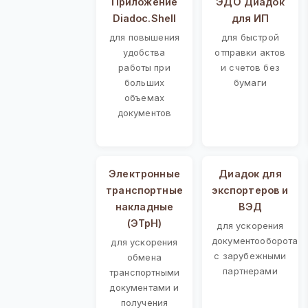
Приложение
ЭДО Диадок
Diadoc.Shell
для ИП
для повышения
для быстрой
удобства
отправки актов
работы при
и счетов без
больших
бумаги
объемах
документов
Электронные
Диадок для
транспортные
экспортеров и
накладные
ВЭД
(ЭТрН)
для ускорения
документооборота
для ускорения
с зарубежными
обмена
партнерами
транспортными
документами и
получения