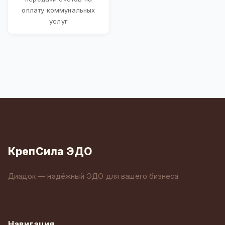
оплату коммунальных
услуг
КрепСила ЭДО
Диадок — надёжный ЭДО для вашего бизнеса
Навигация