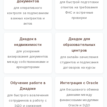
документов
для быстрой подготовки
ответов на требования
для оперативного
ФНС и встречные
контроля за подписанием
проверки
важных контрактов и
актов
Диадок в
Диадок для
недвижимости
образовательных
центров
для ускорения
визирования документов
для онлайн-зачисления
между собственниками и
студентов и подписания
арендаторами
договоров на курсы
Обучение работе в
Интеграция с Oracle
Диадоке
для бесшовного обмена
данными между
для быстрого вовлечения
финансовыми модулями
сотрудников в работу с
Oracle и ЭДО
ЭДО и снижения