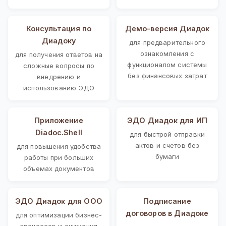
Консультация по
Демо-версия Диадок
Диадоку
для предварительного
ознакомления с
для получения ответов на
функционалом системы
сложные вопросы по
без финансовых затрат
внедрению и
использованию ЭДО
Приложение
ЭДО Диадок для ИП
Diadoc.Shell
для быстрой отправки
актов и счетов без
для повышения удобства
бумаги
работы при больших
объемах документов
ЭДО Диадок для ООО
Подписание
договоров в Диадоке
для оптимизации бизнес-
процессов и снижения