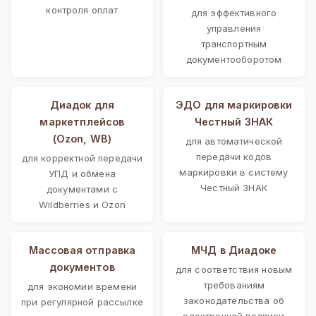
контроля оплат
для эффективного
управления
транспортным
документооборотом
Диадок для
ЭДО для маркировки
маркетплейсов
Честный ЗНАК
(Ozon, WB)
для автоматической
передачи кодов
для корректной передачи
маркировки в систему
УПД и обмена
Честный ЗНАК
документами с
Wildberries и Ozon
Массовая отправка
МЧД в Диадоке
документов
для соответствия новым
требованиям
для экономии времени
законодательства об
при регулярной рассылке
электронной подписи