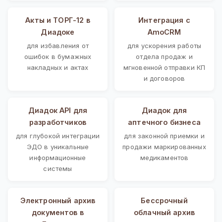
Акты и ТОРГ-12 в
Интеграция с
Диадоке
AmoCRM
для избавления от
для ускорения работы
ошибок в бумажных
отдела продаж и
накладных и актах
мгновенной отправки КП
и договоров
Диадок API для
Диадок для
разработчиков
аптечного бизнеса
для глубокой интеграции
для законной приемки и
ЭДО в уникальные
продажи маркированных
информационные
медикаментов
системы
Электронный архив
Бессрочный
документов в
облачный архив