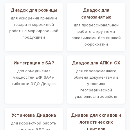
Диадок для розницы
Диадок для
самозанятых
для ускорения приемки
товара и корректной
для профессиональной
работы с маркированной
работы с крупными
продукцией
заказчиками без лишней
бюрократии
Интеграция с SAP
Диадок для АПК и СХ
для объединения
для своевременного
мощностей ERP SAP и
обмена документами в
гибкости ЭДО Диадок
условиях
географической
удаленности хозяйств
Установка Диадока
Диадок для складов и
логистических
для корректной работы
центров
системы ЭДО на