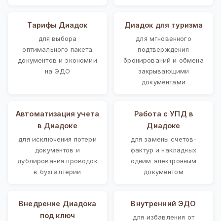
Тарифы Диадок
Диадок для туризма
для выбора
для мгновенного
оптимального пакета
подтверждения
документов и экономии
бронирований и обмена
на ЭДО
закрывающими
документами
Автоматизация учета
Работа с УПД в
в Диадоке
Диадоке
для исключения потери
для замены счетов-
документов и
фактур и накладных
дублирования проводок
одним электронным
в бухгалтерии
документом
Внедрение Диадока
Внутренний ЭДО
под ключ
для избавления от