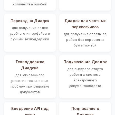
количества ошибок
Переход на Диадок
Диадок для частных
перевозчиков
для получения более
удобного интерфейса и
для получения оплаты за
лучшей техподдержки
рейсы без пересылки
бумаг почтой
Техподдержка
Подключение Диадок
Диадока
для быстрого старта
работы в системе
для мгновенного
электронного
решения технических
документооборота
проблем при отправке
документов
Внедрение API под
Подписание в
ключ
Диадоке