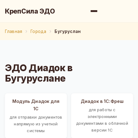
КрепСила ЭДО
Главная
Города
Бугуруслан
ЭДО Диадок в
Бугуруслане
Модуль Диадок для
Диадок в 1С:Фреш
1С
для работы с
электронными
для отправки документов
документами в облачной
напрямую из учетной
версии 1С
системы