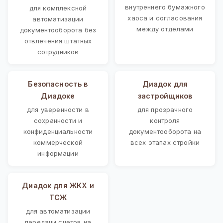
внутреннего бумажного
для комплексной
хаоса и согласования
автоматизации
между отделами
документооборота без
отвлечения штатных
сотрудников
Безопасность в
Диадок для
Диадоке
застройщиков
для уверенности в
для прозрачного
сохранности и
контроля
конфиденциальности
документооборота на
коммерческой
всех этапах стройки
информации
Диадок для ЖКХ и
ТСЖ
для автоматизации
передачи счетов на