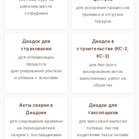
рабочем месте
для ускорения процессов
сотрудника
приемки и отгрузки
товаров
Диадок для
Диадок в
страхования
строительстве (КС-2,
КС-3)
для оптимизации
процесса
для быстрого
урегулирования убытков
визирования актов
и обмена с агентами
выполненных работ на
объектах
Акты сверки в
Диадок для
Диадоке
таксопарков
для сокращения времени
для массовой выписки
на периодические
путевых листов
сверки с поставщиками
водителям такси онлайн