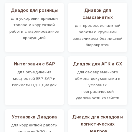
Диадок для розницы
Диадок для
самозанятых
для ускорения приемки
товара и корректной
для профессиональной
работы с маркированной
работы с крупными
продукцией
заказчиками без лишней
бюрократии
Интеграция с SAP
Диадок для АПК и СХ
для объединения
для своевременного
мощностей ERP SAP и
обмена документами в
гибкости ЭДО Диадок
условиях
географической
удаленности хозяйств
Установка Диадока
Диадок для складов и
логистических
для корректной работы
центров
системы ЭДО на