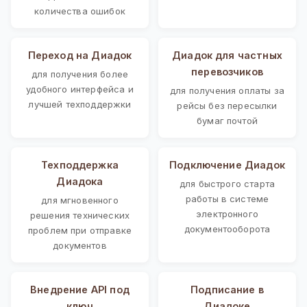
количества ошибок
Переход на Диадок
Диадок для частных
перевозчиков
для получения более
удобного интерфейса и
для получения оплаты за
лучшей техподдержки
рейсы без пересылки
бумаг почтой
Техподдержка
Подключение Диадок
Диадока
для быстрого старта
работы в системе
для мгновенного
электронного
решения технических
документооборота
проблем при отправке
документов
Внедрение API под
Подписание в
ключ
Диадоке