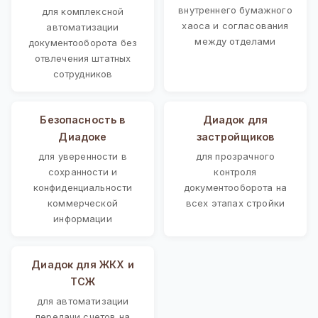
внутреннего бумажного
для комплексной
хаоса и согласования
автоматизации
между отделами
документооборота без
отвлечения штатных
сотрудников
Безопасность в
Диадок для
Диадоке
застройщиков
для уверенности в
для прозрачного
сохранности и
контроля
конфиденциальности
документооборота на
коммерческой
всех этапах стройки
информации
Диадок для ЖКХ и
ТСЖ
для автоматизации
передачи счетов на