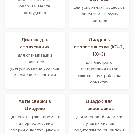
рабочем месте
для ускорения процессов
сотрудника
приемки и отгрузки
товаров
Диадок для
Диадок в
страхования
строительстве (КС-2,
КС-3)
для оптимизации
процесса
для быстрого
урегулирования убытков
визирования актов
и обмена с агентами
выполненных работ на
объектах
Акты сверки в
Диадок для
Диадоке
таксопарков
для сокращения времени
для массовой выписки
на периодические
путевых листов
сверки с поставщиками
водителям такси онлайн