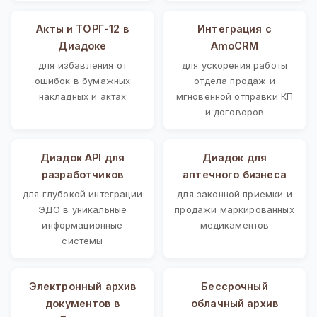
Акты и ТОРГ-12 в
Интеграция с
Диадоке
AmoCRM
для избавления от
для ускорения работы
ошибок в бумажных
отдела продаж и
накладных и актах
мгновенной отправки КП
и договоров
Диадок API для
Диадок для
разработчиков
аптечного бизнеса
для глубокой интеграции
для законной приемки и
ЭДО в уникальные
продажи маркированных
информационные
медикаментов
системы
Электронный архив
Бессрочный
документов в
облачный архив