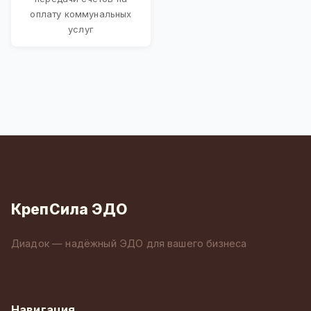
оплату коммунальных
услуг
КрепСила ЭДО
Диадок — надёжный ЭДО для вашего бизнеса
Навигация