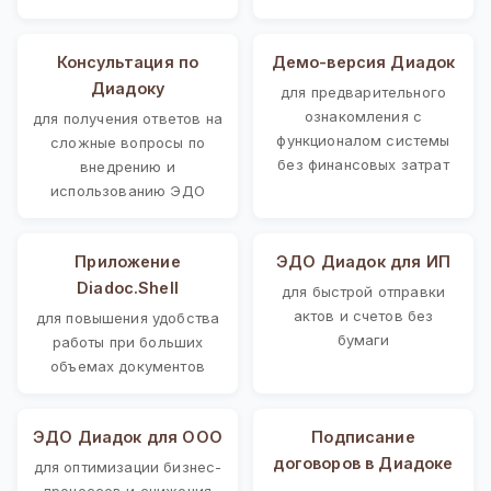
Консультация по
Демо-версия Диадок
Диадоку
для предварительного
ознакомления с
для получения ответов на
функционалом системы
сложные вопросы по
без финансовых затрат
внедрению и
использованию ЭДО
Приложение
ЭДО Диадок для ИП
Diadoc.Shell
для быстрой отправки
актов и счетов без
для повышения удобства
бумаги
работы при больших
объемах документов
ЭДО Диадок для ООО
Подписание
договоров в Диадоке
для оптимизации бизнес-
процессов и снижения