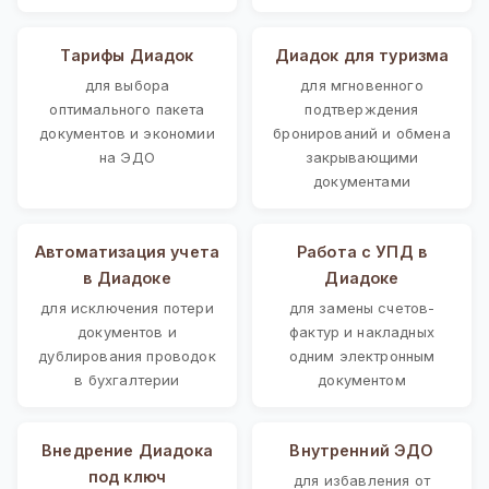
Тарифы Диадок
Диадок для туризма
для выбора
для мгновенного
оптимального пакета
подтверждения
документов и экономии
бронирований и обмена
на ЭДО
закрывающими
документами
Автоматизация учета
Работа с УПД в
в Диадоке
Диадоке
для исключения потери
для замены счетов-
документов и
фактур и накладных
дублирования проводок
одним электронным
в бухгалтерии
документом
Внедрение Диадока
Внутренний ЭДО
под ключ
для избавления от