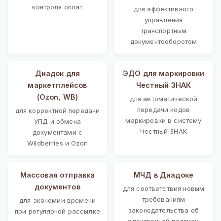
контроля оплат
для эффективного
управления
транспортным
документооборотом
Диадок для
ЭДО для маркировки
маркетплейсов
Честный ЗНАК
(Ozon, WB)
для автоматической
передачи кодов
для корректной передачи
маркировки в систему
УПД и обмена
Честный ЗНАК
документами с
Wildberries и Ozon
Массовая отправка
МЧД в Диадоке
документов
для соответствия новым
требованиям
для экономии времени
законодательства об
при регулярной рассылке
электронной подписи