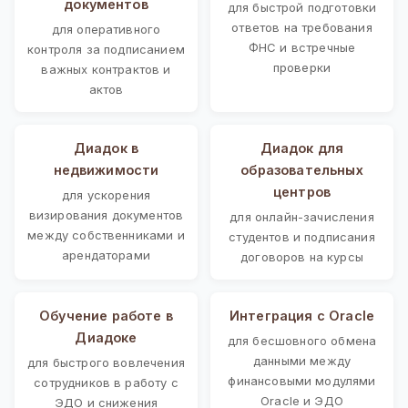
документов
для быстрой подготовки
ответов на требования
для оперативного
ФНС и встречные
контроля за подписанием
проверки
важных контрактов и
актов
Диадок в
Диадок для
недвижимости
образовательных
центров
для ускорения
визирования документов
для онлайн-зачисления
между собственниками и
студентов и подписания
арендаторами
договоров на курсы
Обучение работе в
Интеграция с Oracle
Диадоке
для бесшовного обмена
данными между
для быстрого вовлечения
финансовыми модулями
сотрудников в работу с
Oracle и ЭДО
ЭДО и снижения