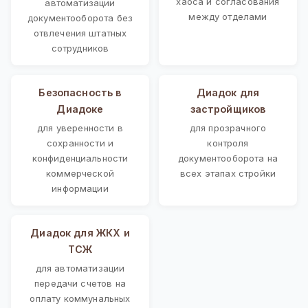
хаоса и согласования
автоматизации
между отделами
документооборота без
отвлечения штатных
сотрудников
Безопасность в
Диадок для
Диадоке
застройщиков
для уверенности в
для прозрачного
сохранности и
контроля
конфиденциальности
документооборота на
коммерческой
всех этапах стройки
информации
Диадок для ЖКХ и
ТСЖ
для автоматизации
передачи счетов на
оплату коммунальных