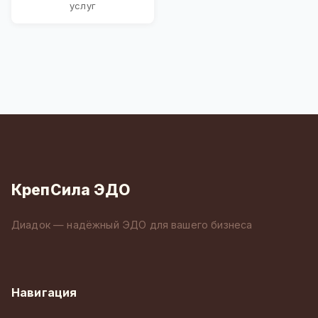
услуг
КрепСила ЭДО
Диадок — надёжный ЭДО для вашего бизнеса
Навигация