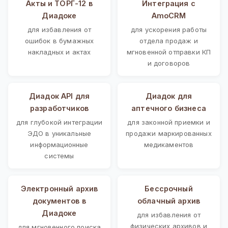
Акты и ТОРГ-12 в
Интеграция с
Диадоке
AmoCRM
для избавления от
для ускорения работы
ошибок в бумажных
отдела продаж и
накладных и актах
мгновенной отправки КП
и договоров
Диадок API для
Диадок для
разработчиков
аптечного бизнеса
для глубокой интеграции
для законной приемки и
ЭДО в уникальные
продажи маркированных
информационные
медикаментов
системы
Электронный архив
Бессрочный
документов в
облачный архив
Диадоке
для избавления от
физических архивов и
для мгновенного поиска