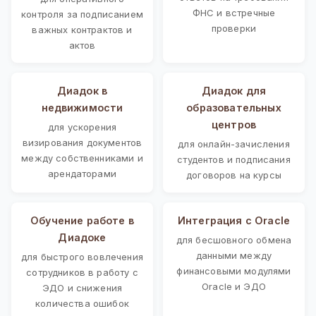
ФНС и встречные
контроля за подписанием
проверки
важных контрактов и
актов
Диадок в
Диадок для
недвижимости
образовательных
центров
для ускорения
визирования документов
для онлайн-зачисления
между собственниками и
студентов и подписания
арендаторами
договоров на курсы
Обучение работе в
Интеграция с Oracle
Диадоке
для бесшовного обмена
данными между
для быстрого вовлечения
финансовыми модулями
сотрудников в работу с
Oracle и ЭДО
ЭДО и снижения
количества ошибок