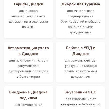
Тарифы Диадок
Диадок для туризма
для выбора
для мгновенного
оптимального пакета
подтверждения
документов и экономии
бронирований и обмена
на ЭДО
закрывающими
документами
Автоматизация учета
Работа с УПД в
в Диадоке
Диадоке
для исключения потери
для замены счетов-
документов и
фактур и накладных
дублирования проводок
одним электронным
в бухгалтерии
документом
Внедрение Диадока
Внутренний ЭДО
под ключ
для избавления от
внутреннего бумажного
для комплексной