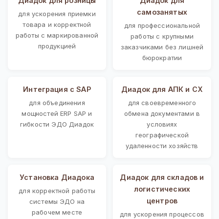
Диадок для розницы
Диадок для
самозанятых
для ускорения приемки
товара и корректной
для профессиональной
работы с маркированной
работы с крупными
продукцией
заказчиками без лишней
бюрократии
Интеграция с SAP
Диадок для АПК и СХ
для объединения
для своевременного
мощностей ERP SAP и
обмена документами в
гибкости ЭДО Диадок
условиях
географической
удаленности хозяйств
Установка Диадока
Диадок для складов и
логистических
для корректной работы
центров
системы ЭДО на
рабочем месте
для ускорения процессов