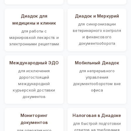
Диадок для
Диадок и Меркурий
медицины и клиник
для синхронизации
ветеринарного контроля
для работы с
и финансового
маркировкой лекарств и
документооборота
электронными рецептами
Международный ЭДО
Мобильный Диадок
для исключения
для непрерывного
дорогостоящей
управления
международной
документооборотом вне
курьерской доставки
офиса
документов
Мониторинг
Налоговая в Диадоке
документов
для быстрой подготовки
ответов на требования
для оперативного