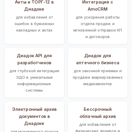
Акты и ТОРГ-12 в
Интеграция с
Диадоке
AmoCRM
для избавления от
для ускорения работы
ошибок в бумажных
отдела продаж и
накладных и актах
мгновенной отправки КП
и договоров
Диадок API для
Диадок для
разработчиков
аптечного бизнеса
для глубокой интеграции
для законной приемки и
ЭДО в уникальные
продажи маркированных
информационные
медикаментов
системы
Электронный архив
Бессрочный
документов в
облачный архив
Диадоке
для избавления от
физических архивов и
для мгновенного поиска