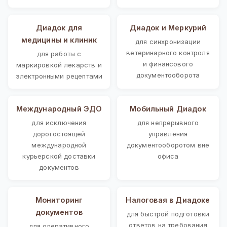
Диадок для
Диадок и Меркурий
медицины и клиник
для синхронизации
ветеринарного контроля
для работы с
и финансового
маркировкой лекарств и
документооборота
электронными рецептами
Международный ЭДО
Мобильный Диадок
для исключения
для непрерывного
дорогостоящей
управления
международной
документооборотом вне
курьерской доставки
офиса
документов
Мониторинг
Налоговая в Диадоке
документов
для быстрой подготовки
ответов на требования
для оперативного