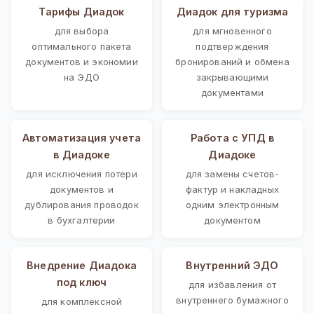
Тарифы Диадок
Диадок для туризма
для выбора
для мгновенного
оптимального пакета
подтверждения
документов и экономии
бронирований и обмена
на ЭДО
закрывающими
документами
Автоматизация учета
Работа с УПД в
в Диадоке
Диадоке
для исключения потери
для замены счетов-
документов и
фактур и накладных
дублирования проводок
одним электронным
в бухгалтерии
документом
Внедрение Диадока
Внутренний ЭДО
под ключ
для избавления от
внутреннего бумажного
для комплексной