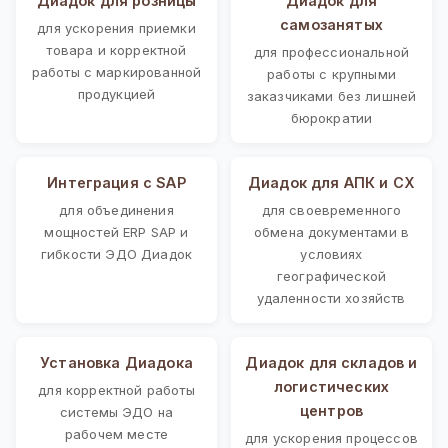
Диадок для розницы
Диадок для
самозанятых
для ускорения приемки
товара и корректной
для профессиональной
работы с маркированной
работы с крупными
продукцией
заказчиками без лишней
бюрократии
Интеграция с SAP
Диадок для АПК и СХ
для объединения
для своевременного
мощностей ERP SAP и
обмена документами в
гибкости ЭДО Диадок
условиях
географической
удаленности хозяйств
Установка Диадока
Диадок для складов и
логистических
для корректной работы
центров
системы ЭДО на
рабочем месте
для ускорения процессов