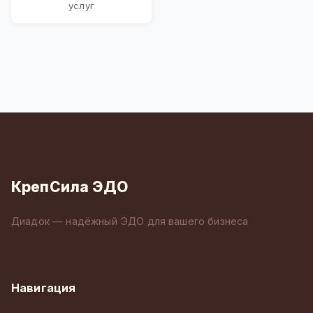
услуг
КрепСила ЭДО
Диадок — надёжный ЭДО для вашего бизнеса
Навигация