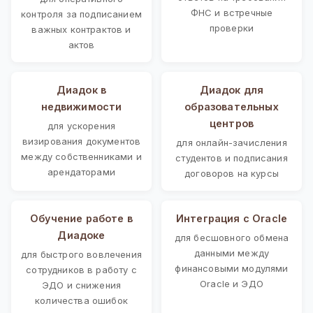
ФНС и встречные
контроля за подписанием
проверки
важных контрактов и
актов
Диадок в
Диадок для
недвижимости
образовательных
центров
для ускорения
визирования документов
для онлайн-зачисления
между собственниками и
студентов и подписания
арендаторами
договоров на курсы
Обучение работе в
Интеграция с Oracle
Диадоке
для бесшовного обмена
данными между
для быстрого вовлечения
финансовыми модулями
сотрудников в работу с
Oracle и ЭДО
ЭДО и снижения
количества ошибок