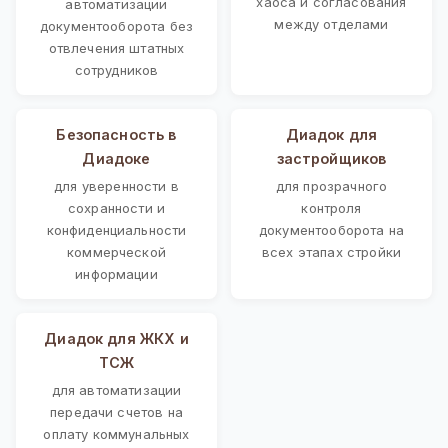
хаоса и согласования
автоматизации
между отделами
документооборота без
отвлечения штатных
сотрудников
Безопасность в
Диадок для
Диадоке
застройщиков
для уверенности в
для прозрачного
сохранности и
контроля
конфиденциальности
документооборота на
коммерческой
всех этапах стройки
информации
Диадок для ЖКХ и
ТСЖ
для автоматизации
передачи счетов на
оплату коммунальных